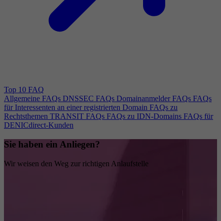
Top 10 FAQ
Allgemeine FAQs
DNSSEC FAQs
Domainanmelder FAQs
FAQs
für Interessenten an einer registrierten Domain
FAQs zu
Rechtsthemen
TRANSIT FAQs
FAQs zu IDN-Domains
FAQs für
DENICdirect-Kunden
Sie haben ein Anliegen?
Wir weisen den Weg zur richtigen Anlaufstelle