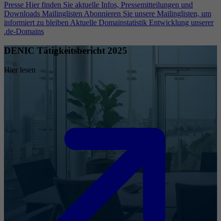
Presse
Hier finden Sie aktuelle Infos, Pressemitteilungen und
Downloads
Mailinglisten
Abonnieren Sie unsere Mailinglisten, um
informiert zu bleiben
Aktuelle Domainstatistik
Entwicklung unserer
.de-Domains
DENIC Tätigkeitsbericht 2025
Hier lesen