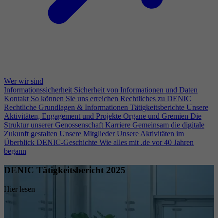
Wer wir sind
Informationssicherheit
Sicherheit von Informationen und Daten
Kontakt
So können Sie uns erreichen
Rechtliches zu DENIC
Rechtliche Grundlagen & Informationen
Tätigkeitsberichte
Unsere
Aktivitäten, Engagement und Projekte
Organe und Gremien
Die
Struktur unserer Genossenschaft
Karriere
Gemeinsam die digitale
Zukunft gestalten
Unsere Mitglieder
Unsere Aktivitäten im
Überblick
DENIC-Geschichte
Wie alles mit .de vor 40 Jahren
begann
DENIC Tätigkeitsbericht 2025
Hier lesen