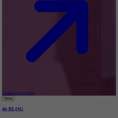
Linktext to be filled
News
de BLOG