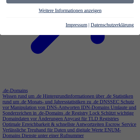
Weitere Informationen anzeigen
Impressum
|
Datenschutzerklärung
.de-Domains
Wissen rund um .de
Hintergrundinformationen über .de
Statistiken
rund um .de
Monats- und Jahresstatistiken zu .de
DNSSEC
Schutz
vor Manipulation von DNS-Antworten
IDN-Domains
Umlaute und
Sonderzeichen in .de-Domains
.de Registry Lock
Schützt wichtige
Domaindaten vor Änderungen
Anycast für TLD Registries
Optimale Erreichbarkeit & schnellste Antwortzeiten
Escrow Service
Verlässliche Treuhand für Daten und digitale Werte
ENUM-
Domains
Dienste unter einer Rufnummer