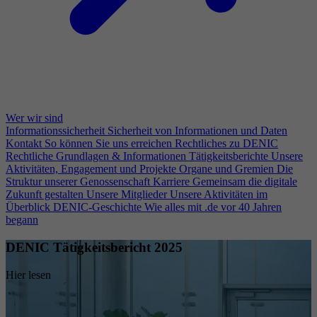
Wer wir sind
Informationssicherheit
Sicherheit von Informationen und Daten
Kontakt
So können Sie uns erreichen
Rechtliches zu DENIC
Rechtliche Grundlagen & Informationen
Tätigkeitsberichte
Unsere
Aktivitäten, Engagement und Projekte
Organe und Gremien
Die
Struktur unserer Genossenschaft
Karriere
Gemeinsam die digitale
Zukunft gestalten
Unsere Mitglieder
Unsere Aktivitäten im
Überblick
DENIC-Geschichte
Wie alles mit .de vor 40 Jahren
begann
DENIC Tätigkeitsbericht 2025
Hier lesen