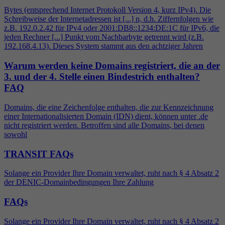
Bytes (entsprechend Internet Protokoll Version
4
, kurz IPv
4
). Die
Schreibweise der Internetadressen ist [...] n, d.h. Ziffernfolgen wie
z.B. 192.0.2.42 für IPv
4
oder 2001:DB8::1234:DE:1C für IPv6, die
jeden Rechner [...] Punkt vom Nachbarbyte getrennt wird (z.B.
192.168.
4
.13). Dieses System stammt aus den achtziger Jahren
Warum werden keine Domains registriert, die an der
3. und der 4. Stelle einen Bindestrich enthalten?
FAQ
Domains, die eine Zeichenfolge enthalten, die zur Kennzeichnung
einer Internationalisierten Domain (IDN) dient, können unter .de
nicht registriert werden. Betroffen sind alle Domains, bei denen
sowohl
TRANSIT FAQs
Solange ein Provider Ihre Domain verwaltet, ruht nach §
4
Absatz 2
der DENIC-Domainbedingungen Ihre Zahlung
FAQs
Solange ein Provider Ihre Domain verwaltet, ruht nach §
4
Absatz 2