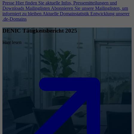
Presse
Hier finden Sie aktuelle Infos, Pressemitteilungen und
Downloads
Mailinglisten
Abonnieren Sie unsere Mailinglisten, um
informiert zu bleiben
Aktuelle Domainstatistik
Entwicklung unserer
.de-Domains
DENIC Tätigkeitsbericht 2025
Hier lesen