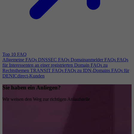
Top 10 FAQ
Allgemeine FAQs
DNSSEC FAQs
Domainanmelder FAQs
FAQs
für Interessenten an einer registrierten Domain
FAQs zu
Rechtsthemen
TRANSIT FAQs
FAQs zu IDN-Domains
FAQs für
DENICdirect-Kunden
Sie haben ein Anliegen?
Wir weisen den Weg zur richtigen Anlaufstelle