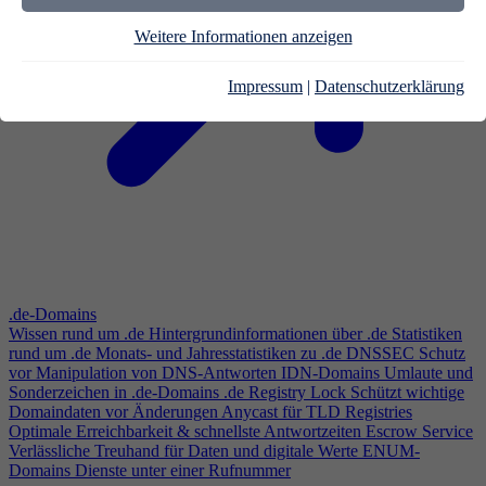
Weitere Informationen anzeigen
Impressum
|
Datenschutzerklärung
.de-Domains
Wissen rund um .de
Hintergrundinformationen über .de
Statistiken
rund um .de
Monats- und Jahresstatistiken zu .de
DNSSEC
Schutz
vor Manipulation von DNS-Antworten
IDN-Domains
Umlaute und
Sonderzeichen in .de-Domains
.de Registry Lock
Schützt wichtige
Domaindaten vor Änderungen
Anycast für TLD Registries
Optimale Erreichbarkeit & schnellste Antwortzeiten
Escrow Service
Verlässliche Treuhand für Daten und digitale Werte
ENUM-
Domains
Dienste unter einer Rufnummer