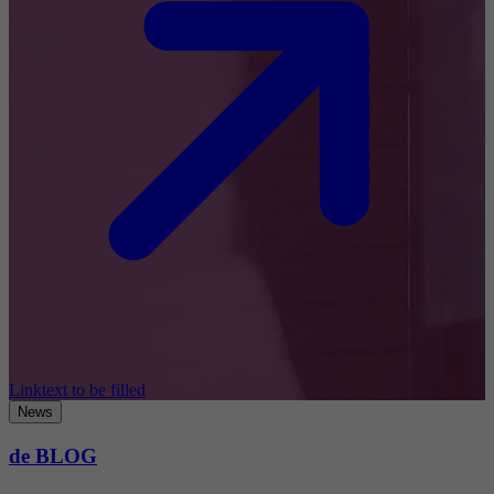
Linktext to be filled
News
de BLOG