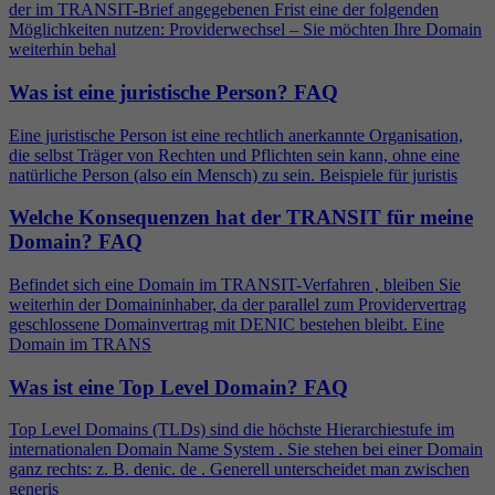
der im TRANSIT-Brief angegebenen Frist eine der folgenden
Möglichkeiten nutzen: Providerwechsel – Sie möchten Ihre Domain
weiterhin behal
Was ist eine juristische Person?
FAQ
Eine juristische Person ist eine rechtlich anerkannte Organisation,
die selbst Träger von Rechten und Pflichten sein kann, ohne eine
natürliche Person (also ein Mensch) zu sein. Beispiele für juristis
Welche Konsequenzen hat der TRANSIT für meine
Domain?
FAQ
Befindet sich eine Domain im TRANSIT-Verfahren , bleiben Sie
weiterhin der Domaininhaber, da der parallel zum Providervertrag
geschlossene Domainvertrag mit DENIC bestehen bleibt. Eine
Domain im TRANS
Was ist eine Top Level Domain?
FAQ
Top Level Domains (TLDs) sind die höchste Hierarchiestufe im
internationalen Domain Name System . Sie stehen bei einer Domain
ganz rechts: z. B. denic. de . Generell unterscheidet man zwischen
generis