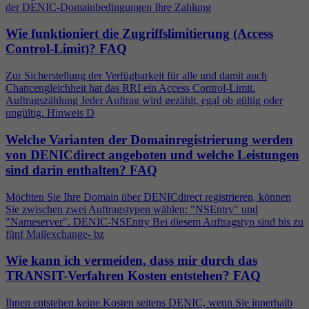
der DENIC-Domainbedingungen Ihre Zahlung
Wie funktioniert die Zugriffslimitierung (Access
Control-Limit)?
FAQ
Zur Sicherstellung der Verfügbarkeit für alle und damit auch
Chancengleichheit hat das RRI ein Access Control-Limit.
Auftragszählung Jeder Auftrag wird gezählt, egal ob gültig oder
ungültig. Hinweis D
Welche Varianten der Domainregistrierung werden
von DENICdirect angeboten und welche Leistungen
sind darin enthalten?
FAQ
Möchten Sie Ihre Domain über DENICdirect registrieren, können
Sie zwischen zwei Auftragstypen wählen: "NSEntry" und
"Nameserver". DENIC-NSEntry Bei diesem Auftragstyp sind bis zu
fünf Mailexchange- bz
Wie kann ich vermeiden, dass mir durch das
TRANSIT-Verfahren Kosten entstehen?
FAQ
Ihnen entstehen keine Kosten seitens DENIC, wenn Sie innerhalb