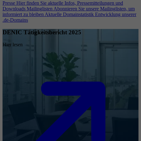
Presse
Hier finden Sie aktuelle Infos, Pressemitteilungen und
Downloads
Mailinglisten
Abonnieren Sie unsere Mailinglisten, um
informiert zu bleiben
Aktuelle Domainstatistik
Entwicklung unserer
.de-Domains
DENIC Tätigkeitsbericht 2025
Hier lesen