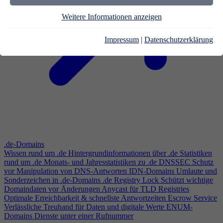
Weitere Informationen anzeigen
Impressum
|
Datenschutzerklärung
.de-Domains
Wissen rund um .de
Hintergrundinformationen über .de
Statistiken
rund um .de
Monats- und Jahresstatistiken zu .de
DNSSEC
Schutz
vor Manipulation von DNS-Antworten
IDN-Domains
Umlaute und
Sonderzeichen in .de-Domains
.de Registry Lock
Schützt wichtige
Domaindaten vor Änderungen
Anycast für TLD Registries
Optimale Erreichbarkeit & schnellste Antwortzeiten
Escrow Service
Verlässliche Treuhand für Daten und digitale Werte
ENUM-
Domains
Dienste unter einer Rufnummer