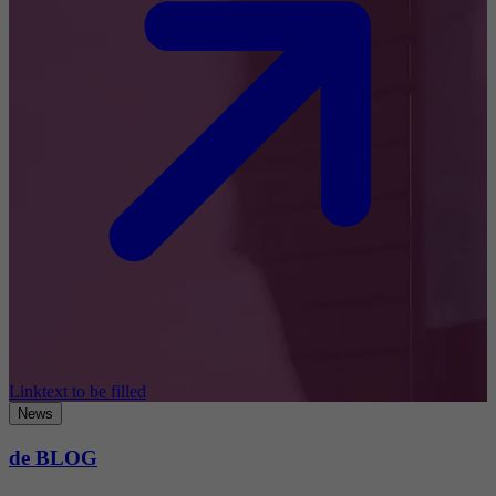
Linktext to be filled
News
de BLOG