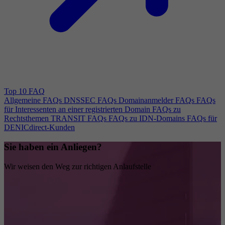
Top 10 FAQ
Allgemeine FAQs
DNSSEC FAQs
Domainanmelder FAQs
FAQs
für Interessenten an einer registrierten Domain
FAQs zu
Rechtsthemen
TRANSIT FAQs
FAQs zu IDN-Domains
FAQs für
DENICdirect-Kunden
Sie haben ein Anliegen?
Wir weisen den Weg zur richtigen Anlaufstelle