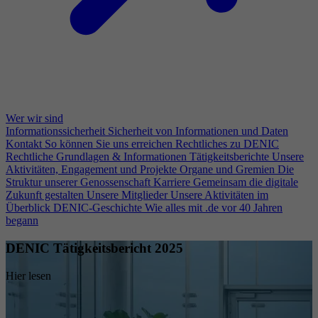
Wer wir sind
Informationssicherheit
Sicherheit von Informationen und Daten
Kontakt
So können Sie uns erreichen
Rechtliches zu DENIC
Rechtliche Grundlagen & Informationen
Tätigkeitsberichte
Unsere
Aktivitäten, Engagement und Projekte
Organe und Gremien
Die
Struktur unserer Genossenschaft
Karriere
Gemeinsam die digitale
Zukunft gestalten
Unsere Mitglieder
Unsere Aktivitäten im
Überblick
DENIC-Geschichte
Wie alles mit .de vor 40 Jahren
begann
DENIC Tätigkeitsbericht 2025
Hier lesen