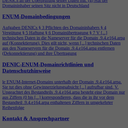
DENICs an der Überprüfung seiner Daten mit. (
4
) Hat der
Domaininhaber seinen Sitz nicht in Deutschland
ENUM-Domainbedingungen
Aufgaben DENICs § 3 Pflichten des Domaininhabers §
4
Vergütung § 5 Haftung § 6 Domainübertragung § 7 V [...]
technischen Daten in die Nameserver für die Domain .9.
4
.e164.arpa
auf (Konnektierung). Dies gilt nicht, wenn [...] technischen Daten
aus den Nameservern für die Domain .9.
4
.e164.arpa entfernen
(Dekonnektierung) und ihre Übertragung
DENIC-ENUM-Domainrichtlinien und
Datenschutzhinweise
le ENUM-Internet-Domains unterhalb der Domain .9.
4
.e164.arpa.
Sie tut dies ohne Gewinnerzielungsabsicht [...] aufrufbar sind. V.
Ungeachtet des Bestandteils .9.
4
.e164.arpa besteht eine Domain nur
aus Ziffern (0 bis [...] korrespondieren, dass die in ihr vor dem
Bestandteil .9.
4
.e164.arpa enthaltenen Ziffern in umgekehrter
Reihenfolge
Kontakt & Ansprechpartner