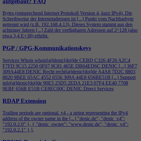
aufgebaut?
FAQ
Bytes (entsprechend Internet Protokoll Version
4
, kurz IPv
4
). Die
Schreibweise der Internetadressen ist [...] Punkt vom Nachbarbyte
getrennt wird (z.B. 192.168.
4
.13). Dieses System stammt aus den
achtziger Jahren [...] Zahl der verfügbaren Adressen auf 2^128 (also
etwa 3,
4
E+38) erhöht.
PGP / GPG-Kommunikationskeys
Services Whois whois[at]denic[dot]de CEBD C326
4
F26 A2C
4
F7FD 9C15 2250 0F07 9C81 465E DB64ED6C DENIC [...] 36F7
309A44E8 DENIC Recht recht[at]denic[dot]de A
4
A8 7D2C 8803
8820 9BEE 65AC 4552 6556 309A 44E8 656BE51B [...] Support
info[at]denic[dot]de 90E5 25D5 2EDA 21E3 07F
4
EE40 7708
9EBF 656B E51B CE8EC00C DENIC Direct Services
RDAP Extension
Trailing periods are optional. v
4
- a string representing the IPv
4
address of the owner name in the [...] "denic.de", "denic_v
4
":
"192.0.2.0" }, { "denic_owner": "www.denic.de", "denic_v
4
":
"192.0.2.1" } ],