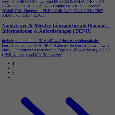
Key-ID 656BE51B Fingerprint 90E5 25D5 2EDA 21E3 07F
4
EE40 7708 9EBF 656B E51B Hotline DENIC eG Theodor [...]
DB64ED6C Fingerprint FBB8 616E 74C0 FC48 CB18 E963
A
4
A8 3708 DB64 ED6C
Nameserver & NSentry-Einträge für .de-Domains –
Informationen & Anforderungen | DENIC
de-beispieldomain.de. IN A <IPv
4
-Adresse> subdomain.de-
beispieldomain.de. IN A <IPv
4
-Adresse> de-beispieldomain [...] s
einer). Unterstützt werden nur die Typen A (IPv
4
-Adresse), AAAA
(IPv6-Adresse) und MX (Mailserver)
1
2
3
...