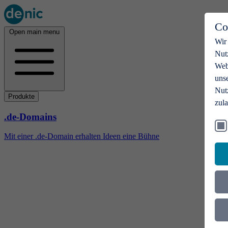
Co
Open main menu
Wir
Nut
Webs
uns
Nut
Produkte
zul
.de-Domains
Mit einer .de-Domain erhalten Ideen eine Bühne