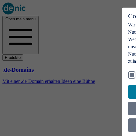
Co
Open main menu
Wir
Nut
Webs
uns
Nut
Produkte
zul
.de-Domains
Mit einer .de-Domain erhalten Ideen eine Bühne