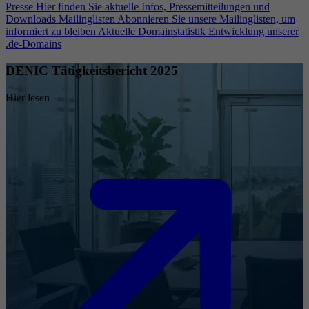
Presse
Hier finden Sie aktuelle Infos, Pressemitteilungen und
Downloads
Mailinglisten
Abonnieren Sie unsere Mailinglisten, um
informiert zu bleiben
Aktuelle Domainstatistik
Entwicklung unserer
.de-Domains
DENIC Tätigkeitsbericht 2025
Hier lesen