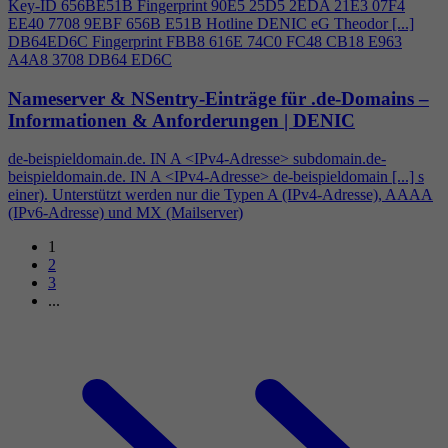
Key-ID 656BE51B Fingerprint 90E5 25D5 2EDA 21E3 07F
4
EE40 7708 9EBF 656B E51B Hotline DENIC eG Theodor [...]
DB64ED6C Fingerprint FBB8 616E 74C0 FC48 CB18 E963
A
4
A8 3708 DB64 ED6C
Nameserver & NSentry-Einträge für .de-Domains –
Informationen & Anforderungen | DENIC
de-beispieldomain.de. IN A <IPv
4
-Adresse> subdomain.de-
beispieldomain.de. IN A <IPv
4
-Adresse> de-beispieldomain [...] s
einer). Unterstützt werden nur die Typen A (IPv
4
-Adresse), AAAA
(IPv6-Adresse) und MX (Mailserver)
1
2
3
...