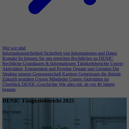
Wer wir sind
Informationssicherheit
Sicherheit von Informationen und Daten
Kontakt
So können Sie uns erreichen
Rechtliches zu DENIC
Rechtliche Grundlagen & Informationen
Tätigkeitsberichte
Unsere
Aktivitäten, Engagement und Projekte
Organe und Gremien
Die
Struktur unserer Genossenschaft
Karriere
Gemeinsam die digitale
Zukunft gestalten
Unsere Mitglieder
Unsere Aktivitäten im
Überblick
DENIC-Geschichte
Wie alles mit .de vor 40 Jahren
begann
DENIC Tätigkeitsbericht 2025
Hier lesen