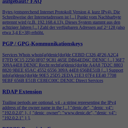
aufgebaut?
FAQ
Bytes (entsprechend Internet Protokoll Version
4
, kurz IPv
4
). Die
Schreibweise der Internetadressen ist [...] Punkt vom Nachbarbyte
getrennt wird (z.B. 192.168.
4
.13). Dieses System stammt aus den
achtziger Jahren [...] Zahl der verfügbaren Adressen auf 2^128 (also
etwa 3,
4
E+38) erhöht.
PGP / GPG-Kommunikationskeys
Services Whois whois[at]denic[dot]de CEBD C326
4
F26 A2C
4
F7FD 9C15 2250 0F07 9C81 465E DB64ED6C DENIC [...] 36F7
309A44E8 DENIC Recht recht[at]denic[dot]de A
4
A8 7D2C 8803
8820 9BEE 65AC 4552 6556 309A 44E8 656BE51B [...] Support
info[at]denic[dot]de 90E5 25D5 2EDA 21E3 07F
4
EE40 7708
9EBF 656B E51B CE8EC00C DENIC Direct Services
RDAP Extension
Trailing periods are optional. v
4
- a string representing the IPv
4
address of the owner name in the [...] "denic.de", "denic_v
4
":
"192.0.2.0" }, { "denic_owner": "www.denic.de", "denic_v
4
":
"192.0.2.1" } ],