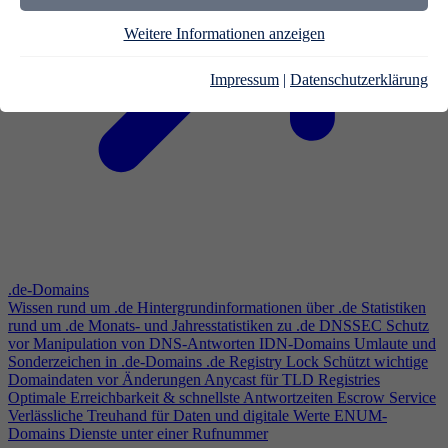
Weitere Informationen anzeigen
Impressum
|
Datenschutzerklärung
.de-Domains
Wissen rund um .de
Hintergrundinformationen über .de
Statistiken
rund um .de
Monats- und Jahresstatistiken zu .de
DNSSEC
Schutz
vor Manipulation von DNS-Antworten
IDN-Domains
Umlaute und
Sonderzeichen in .de-Domains
.de Registry Lock
Schützt wichtige
Domaindaten vor Änderungen
Anycast für TLD Registries
Optimale Erreichbarkeit & schnellste Antwortzeiten
Escrow Service
Verlässliche Treuhand für Daten und digitale Werte
ENUM-
Domains
Dienste unter einer Rufnummer