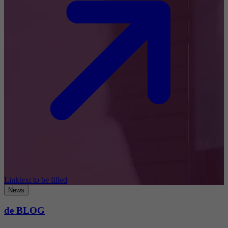
Linktext to be filled
News
de BLOG