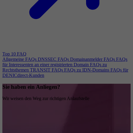
Top 10 FAQ
Allgemeine FAQs
DNSSEC FAQs
Domainanmelder FAQs
FAQs
für Interessenten an einer registrierten Domain
FAQs zu
Rechtsthemen
TRANSIT FAQs
FAQs zu IDN-Domains
FAQs für
DENICdirect-Kunden
Sie haben ein Anliegen?
Wir weisen den Weg zur richtigen Anlaufstelle