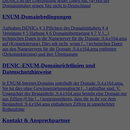
DENICs an der Überprüfung seiner Daten mit. (
4
) Hat der
Domaininhaber seinen Sitz nicht in Deutschland
ENUM-Domainbedingungen
Aufgaben DENICs § 3 Pflichten des Domaininhabers §
4
Vergütung § 5 Haftung § 6 Domainübertragung § 7 V [...]
technischen Daten in die Nameserver für die Domain .9.
4
.e164.arpa
auf (Konnektierung). Dies gilt nicht, wenn [...] technischen Daten
aus den Nameservern für die Domain .9.
4
.e164.arpa entfernen
(Dekonnektierung) und ihre Übertragung
DENIC-ENUM-Domainrichtlinien und
Datenschutzhinweise
le ENUM-Internet-Domains unterhalb der Domain .9.
4
.e164.arpa.
Sie tut dies ohne Gewinnerzielungsabsicht [...] aufrufbar sind. V.
Ungeachtet des Bestandteils .9.
4
.e164.arpa besteht eine Domain nur
aus Ziffern (0 bis [...] korrespondieren, dass die in ihr vor dem
Bestandteil .9.
4
.e164.arpa enthaltenen Ziffern in umgekehrter
Reihenfolge
Kontakt & Ansprechpartner