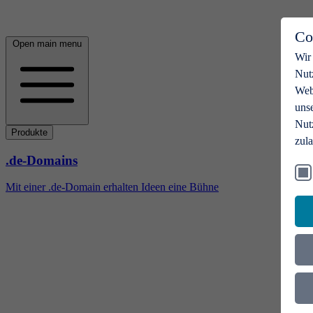
Co
Open main menu
Wir
Nut
Webs
uns
Nut
Produkte
zul
.de-Domains
Mit einer .de-Domain erhalten Ideen eine Bühne