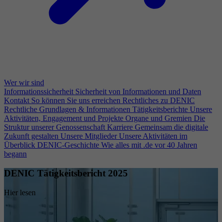
Wer wir sind
Informationssicherheit
Sicherheit von Informationen und Daten
Kontakt
So können Sie uns erreichen
Rechtliches zu DENIC
Rechtliche Grundlagen & Informationen
Tätigkeitsberichte
Unsere
Aktivitäten, Engagement und Projekte
Organe und Gremien
Die
Struktur unserer Genossenschaft
Karriere
Gemeinsam die digitale
Zukunft gestalten
Unsere Mitglieder
Unsere Aktivitäten im
Überblick
DENIC-Geschichte
Wie alles mit .de vor 40 Jahren
begann
DENIC Tätigkeitsbericht 2025
Hier lesen