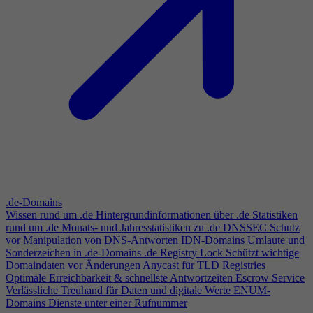
.de-Domains
Wissen rund um .de
Hintergrundinformationen über .de
Statistiken
rund um .de
Monats- und Jahresstatistiken zu .de
DNSSEC
Schutz
vor Manipulation von DNS-Antworten
IDN-Domains
Umlaute und
Sonderzeichen in .de-Domains
.de Registry Lock
Schützt wichtige
Domaindaten vor Änderungen
Anycast für TLD Registries
Optimale Erreichbarkeit & schnellste Antwortzeiten
Escrow Service
Verlässliche Treuhand für Daten und digitale Werte
ENUM-
Domains
Dienste unter einer Rufnummer