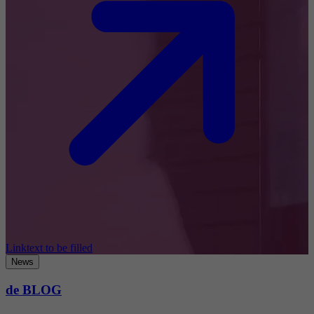
Linktext to be filled
News
de BLOG