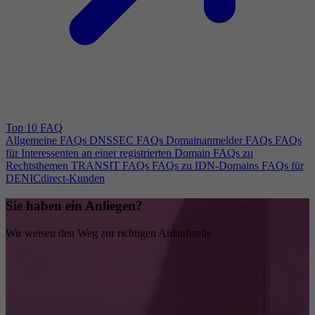
Top 10 FAQ
Allgemeine FAQs
DNSSEC FAQs
Domainanmelder FAQs
FAQs
für Interessenten an einer registrierten Domain
FAQs zu
Rechtsthemen
TRANSIT FAQs
FAQs zu IDN-Domains
FAQs für
DENICdirect-Kunden
Sie haben ein Anliegen?
Wir weisen den Weg zur richtigen Anlaufstelle