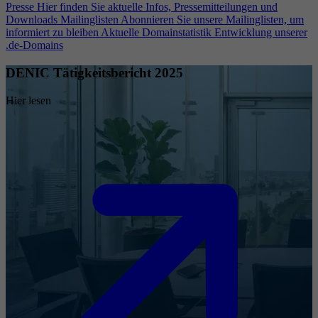
Presse
Hier finden Sie aktuelle Infos, Pressemitteilungen und
Downloads
Mailinglisten
Abonnieren Sie unsere Mailinglisten, um
informiert zu bleiben
Aktuelle Domainstatistik
Entwicklung unserer
.de-Domains
DENIC Tätigkeitsbericht 2025
Hier lesen