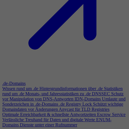
.de-Domains
Wissen rund um .de
Hintergrundinformationen über .de
Statistiken
rund um .de
Monats- und Jahresstatistiken zu .de
DNSSEC
Schutz
vor Manipulation von DNS-Antworten
IDN-Domains
Umlaute und
Sonderzeichen in .de-Domains
.de Registry Lock
Schützt wichtige
Domaindaten vor Änderungen
Anycast für TLD Registries
Optimale Erreichbarkeit & schnellste Antwortzeiten
Escrow Service
Verlässliche Treuhand für Daten und digitale Werte
ENUM-
Domains
Dienste unter einer Rufnummer