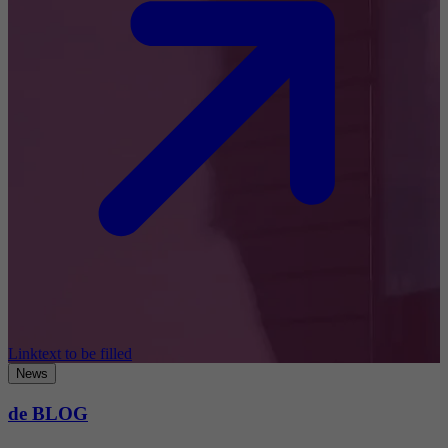
Linktext to be filled
News
de BLOG