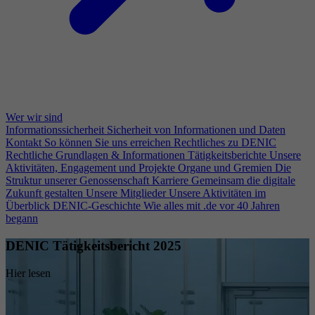
Wer wir sind
Informationssicherheit
Sicherheit von Informationen und Daten
Kontakt
So können Sie uns erreichen
Rechtliches zu DENIC
Rechtliche Grundlagen & Informationen
Tätigkeitsberichte
Unsere
Aktivitäten, Engagement und Projekte
Organe und Gremien
Die
Struktur unserer Genossenschaft
Karriere
Gemeinsam die digitale
Zukunft gestalten
Unsere Mitglieder
Unsere Aktivitäten im
Überblick
DENIC-Geschichte
Wie alles mit .de vor 40 Jahren
begann
DENIC Tätigkeitsbericht 2025
Hier lesen