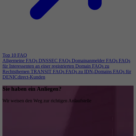
Top 10 FAQ
Allgemeine FAQs
DNSSEC FAQs
Domainanmelder FAQs
FAQs
für Interessenten an einer registrierten Domain
FAQs zu
Rechtsthemen
TRANSIT FAQs
FAQs zu IDN-Domains
FAQs für
DENICdirect-Kunden
Sie haben ein Anliegen?
Wir weisen den Weg zur richtigen Anlaufstelle