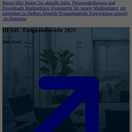
Presse
Hier finden Sie aktuelle Infos, Pressemitteilungen und
Downloads
Mailinglisten
Abonnieren Sie unsere Mailinglisten, um
informiert zu bleiben
Aktuelle Domainstatistik
Entwicklung unserer
.de-Domains
DENIC Tätigkeitsbericht 2025
Hier lesen