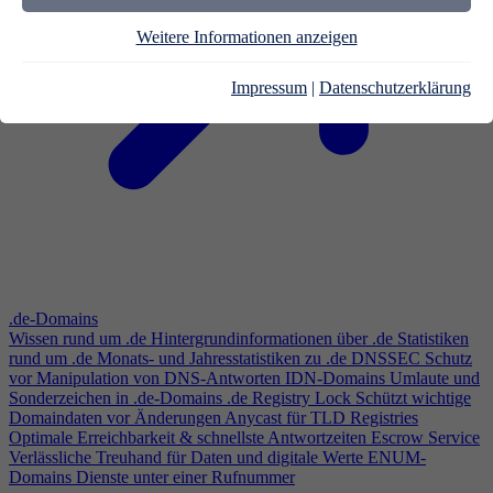
Weitere Informationen anzeigen
Impressum
|
Datenschutzerklärung
.de-Domains
Wissen rund um .de
Hintergrundinformationen über .de
Statistiken
rund um .de
Monats- und Jahresstatistiken zu .de
DNSSEC
Schutz
vor Manipulation von DNS-Antworten
IDN-Domains
Umlaute und
Sonderzeichen in .de-Domains
.de Registry Lock
Schützt wichtige
Domaindaten vor Änderungen
Anycast für TLD Registries
Optimale Erreichbarkeit & schnellste Antwortzeiten
Escrow Service
Verlässliche Treuhand für Daten und digitale Werte
ENUM-
Domains
Dienste unter einer Rufnummer