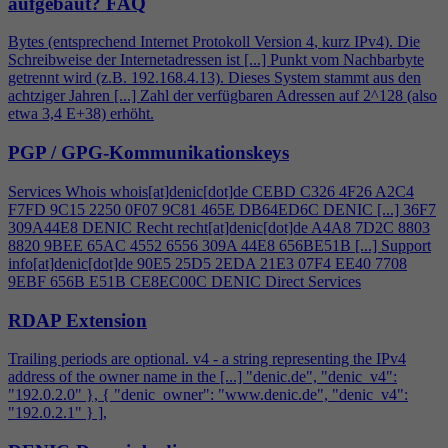
aufgebaut?
FAQ
Bytes (entsprechend Internet Protokoll Version
4
, kurz IPv
4
). Die
Schreibweise der Internetadressen ist [...] Punkt vom Nachbarbyte
getrennt wird (z.B. 192.168.
4
.13). Dieses System stammt aus den
achtziger Jahren [...] Zahl der verfügbaren Adressen auf 2^128 (also
etwa 3,
4
E+38) erhöht.
PGP / GPG-Kommunikationskeys
Services Whois whois[at]denic[dot]de CEBD C326
4
F26 A2C
4
F7FD 9C15 2250 0F07 9C81 465E DB64ED6C DENIC [...] 36F7
309A44E8 DENIC Recht recht[at]denic[dot]de A
4
A8 7D2C 8803
8820 9BEE 65AC 4552 6556 309A 44E8 656BE51B [...] Support
info[at]denic[dot]de 90E5 25D5 2EDA 21E3 07F
4
EE40 7708
9EBF 656B E51B CE8EC00C DENIC Direct Services
RDAP Extension
Trailing periods are optional. v
4
- a string representing the IPv
4
address of the owner name in the [...] "denic.de", "denic_v
4
":
"192.0.2.0" }, { "denic_owner": "www.denic.de", "denic_v
4
":
"192.0.2.1" } ],