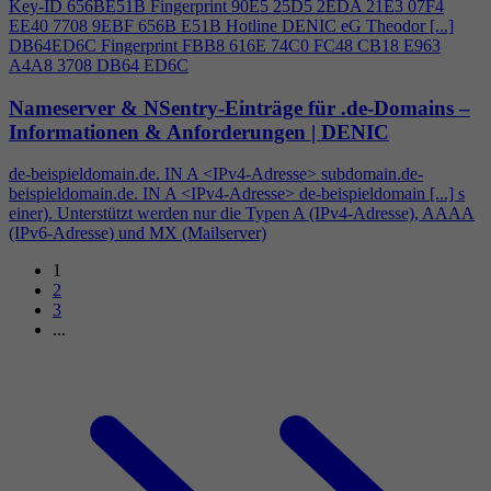
Key-ID 656BE51B Fingerprint 90E5 25D5 2EDA 21E3 07F
4
EE40 7708 9EBF 656B E51B Hotline DENIC eG Theodor [...]
DB64ED6C Fingerprint FBB8 616E 74C0 FC48 CB18 E963
A
4
A8 3708 DB64 ED6C
Nameserver & NSentry-Einträge für .de-Domains –
Informationen & Anforderungen | DENIC
de-beispieldomain.de. IN A <IPv
4
-Adresse> subdomain.de-
beispieldomain.de. IN A <IPv
4
-Adresse> de-beispieldomain [...] s
einer). Unterstützt werden nur die Typen A (IPv
4
-Adresse), AAAA
(IPv6-Adresse) und MX (Mailserver)
1
2
3
...