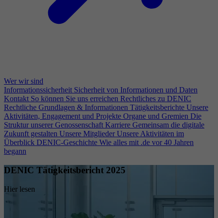
Wer wir sind
Informationssicherheit
Sicherheit von Informationen und Daten
Kontakt
So können Sie uns erreichen
Rechtliches zu DENIC
Rechtliche Grundlagen & Informationen
Tätigkeitsberichte
Unsere
Aktivitäten, Engagement und Projekte
Organe und Gremien
Die
Struktur unserer Genossenschaft
Karriere
Gemeinsam die digitale
Zukunft gestalten
Unsere Mitglieder
Unsere Aktivitäten im
Überblick
DENIC-Geschichte
Wie alles mit .de vor 40 Jahren
begann
DENIC Tätigkeitsbericht 2025
Hier lesen