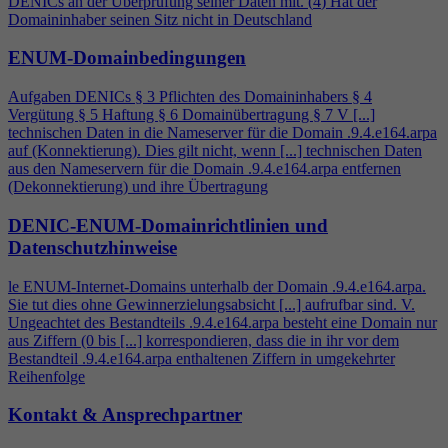
DENICs an der Überprüfung seiner Daten mit. (
4
) Hat der
Domaininhaber seinen Sitz nicht in Deutschland
ENUM-Domainbedingungen
Aufgaben DENICs § 3 Pflichten des Domaininhabers §
4
Vergütung § 5 Haftung § 6 Domainübertragung § 7 V [...]
technischen Daten in die Nameserver für die Domain .9.
4
.e164.arpa
auf (Konnektierung). Dies gilt nicht, wenn [...] technischen Daten
aus den Nameservern für die Domain .9.
4
.e164.arpa entfernen
(Dekonnektierung) und ihre Übertragung
DENIC-ENUM-Domainrichtlinien und
Datenschutzhinweise
le ENUM-Internet-Domains unterhalb der Domain .9.
4
.e164.arpa.
Sie tut dies ohne Gewinnerzielungsabsicht [...] aufrufbar sind. V.
Ungeachtet des Bestandteils .9.
4
.e164.arpa besteht eine Domain nur
aus Ziffern (0 bis [...] korrespondieren, dass die in ihr vor dem
Bestandteil .9.
4
.e164.arpa enthaltenen Ziffern in umgekehrter
Reihenfolge
Kontakt & Ansprechpartner