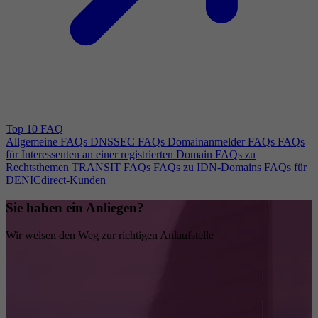
Top 10 FAQ
Allgemeine FAQs
DNSSEC FAQs
Domainanmelder FAQs
FAQs
für Interessenten an einer registrierten Domain
FAQs zu
Rechtsthemen
TRANSIT FAQs
FAQs zu IDN-Domains
FAQs für
DENICdirect-Kunden
Sie haben ein Anliegen?
Wir weisen den Weg zur richtigen Anlaufstelle