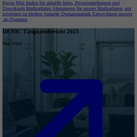
Presse
Hier finden Sie aktuelle Infos, Pressemitteilungen und
Downloads
Mailinglisten
Abonnieren Sie unsere Mailinglisten, um
informiert zu bleiben
Aktuelle Domainstatistik
Entwicklung unserer
.de-Domains
DENIC Tätigkeitsbericht 2025
Hier lesen