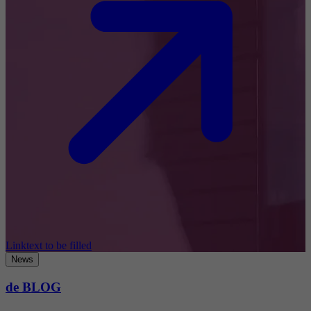
Linktext to be filled
News
de BLOG