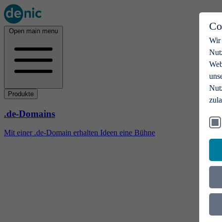
Co
Open main menu
Wir
Nut
Webs
uns
Nut
Produkte
zul
.de-Domains
Mit einer .de-Domain erhalten Ideen eine Bühne