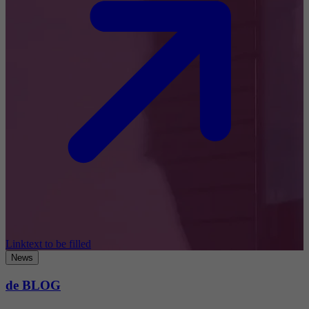
Linktext to be filled
News
de BLOG