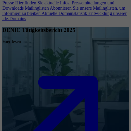
Presse
Hier finden Sie aktuelle Infos, Pressemitteilungen und
Downloads
Mailinglisten
Abonnieren Sie unsere Mailinglisten, um
informiert zu bleiben
Aktuelle Domainstatistik
Entwicklung unserer
.de-Domains
DENIC Tätigkeitsbericht 2025
Hier lesen