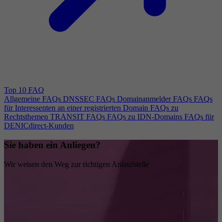
Top 10 FAQ
Allgemeine FAQs
DNSSEC FAQs
Domainanmelder FAQs
FAQs
für Interessenten an einer registrierten Domain
FAQs zu
Rechtsthemen
TRANSIT FAQs
FAQs zu IDN-Domains
FAQs für
DENICdirect-Kunden
Sie haben ein Anliegen?
Wir weisen den Weg zur richtigen Anlaufstelle