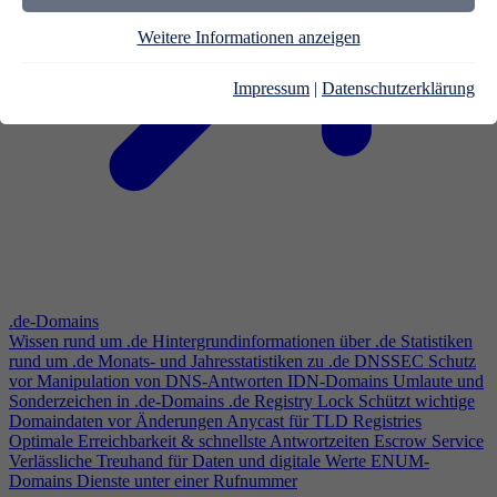
Weitere Informationen anzeigen
Impressum
|
Datenschutzerklärung
.de-Domains
Wissen rund um .de
Hintergrundinformationen über .de
Statistiken
rund um .de
Monats- und Jahresstatistiken zu .de
DNSSEC
Schutz
vor Manipulation von DNS-Antworten
IDN-Domains
Umlaute und
Sonderzeichen in .de-Domains
.de Registry Lock
Schützt wichtige
Domaindaten vor Änderungen
Anycast für TLD Registries
Optimale Erreichbarkeit & schnellste Antwortzeiten
Escrow Service
Verlässliche Treuhand für Daten und digitale Werte
ENUM-
Domains
Dienste unter einer Rufnummer