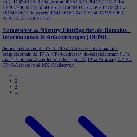
Key-ID 656BE51B Fingerprint 90E5 25D5 2EDA 21E3 07F
4
EE40 7708 9EBF 656B E51B Hotline DENIC eG Theodor [...]
DB64ED6C Fingerprint FBB8 616E 74C0 FC48 CB18 E963
A
4
A8 3708 DB64 ED6C
Nameserver & NSentry-Einträge für .de-Domains –
Informationen & Anforderungen | DENIC
de-beispieldomain.de. IN A <IPv
4
-Adresse> subdomain.de-
beispieldomain.de. IN A <IPv
4
-Adresse> de-beispieldomain [...] s
einer). Unterstützt werden nur die Typen A (IPv
4
-Adresse), AAAA
(IPv6-Adresse) und MX (Mailserver)
1
2
3
...