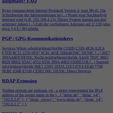
aufgebaut?
FAQ
Bytes (entsprechend Internet Protokoll Version
4
, kurz IPv
4
). Die
Schreibweise der Internetadressen ist [...] Punkt vom Nachbarbyte
getrennt wird (z.B. 192.168.
4
.13). Dieses System stammt aus den
achtziger Jahren [...] Zahl der verfügbaren Adressen auf 2^128 (also
etwa 3,
4
E+38) erhöht.
PGP / GPG-Kommunikationskeys
Services Whois whois[at]denic[dot]de CEBD C326
4
F26 A2C
4
F7FD 9C15 2250 0F07 9C81 465E DB64ED6C DENIC [...] 36F7
309A44E8 DENIC Recht recht[at]denic[dot]de A
4
A8 7D2C 8803
8820 9BEE 65AC 4552 6556 309A 44E8 656BE51B [...] Support
info[at]denic[dot]de 90E5 25D5 2EDA 21E3 07F
4
EE40 7708
9EBF 656B E51B CE8EC00C DENIC Direct Services
RDAP Extension
Trailing periods are optional. v
4
- a string representing the IPv
4
address of the owner name in the [...] "denic.de", "denic_v
4
":
"192.0.2.0" }, { "denic_owner": "www.denic.de", "denic_v
4
":
"192.0.2.1" } ],