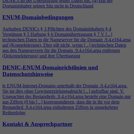
DENICs an der Überprüfung seiner Daten mit. (
4
) Hat der
Domaininhaber seinen Sitz nicht in Deutschland
ENUM-Domainbedingungen
Aufgaben DENICs § 3 Pflichten des Domaininhabers §
4
Vergütung § 5 Haftung § 6 Domainübertragung § 7 V [...]
technischen Daten in die Nameserver für die Domain .9.
4
.e164.arpa
auf (Konnektierung). Dies gilt nicht, wenn [...] technischen Daten
aus den Nameservern für die Domain .9.
4
.e164.arpa entfernen
(Dekonnektierung) und ihre Übertragung
DENIC-ENUM-Domainrichtlinien und
Datenschutzhinweise
le ENUM-Internet-Domains unterhalb der Domain .9.
4
.e164.arpa.
Sie tut dies ohne Gewinnerzielungsabsicht [...] aufrufbar sind. V.
Ungeachtet des Bestandteils .9.
4
.e164.arpa besteht eine Domain nur
aus Ziffern (0 bis [...] korrespondieren, dass die in ihr vor dem
Bestandteil .9.
4
.e164.arpa enthaltenen Ziffern in umgekehrter
Reihenfolge
Kontakt & Ansprechpartner