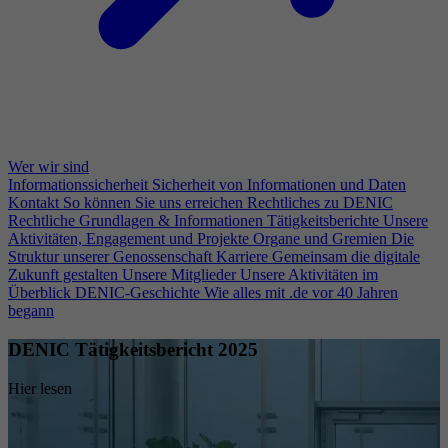
Wer wir sind
Informationssicherheit
Sicherheit von Informationen und Daten
Kontakt
So können Sie uns erreichen
Rechtliches zu DENIC
Rechtliche Grundlagen & Informationen
Tätigkeitsberichte
Unsere
Aktivitäten, Engagement und Projekte
Organe und Gremien
Die
Struktur unserer Genossenschaft
Karriere
Gemeinsam die digitale
Zukunft gestalten
Unsere Mitglieder
Unsere Aktivitäten im
Überblick
DENIC-Geschichte
Wie alles mit .de vor 40 Jahren
begann
DENIC Tätigkeitsbericht 2025
Hier lesen