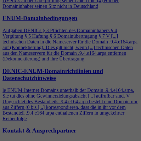
DENICs an der Überprüfung seiner Daten mit. (
4
) Hat der
Domaininhaber seinen Sitz nicht in Deutschland
ENUM-Domainbedingungen
Aufgaben DENICs § 3 Pflichten des Domaininhabers §
4
Vergütung § 5 Haftung § 6 Domainübertragung § 7 V [...]
technischen Daten in die Nameserver für die Domain .9.
4
.e164.arpa
auf (Konnektierung). Dies gilt nicht, wenn [...] technischen Daten
aus den Nameservern für die Domain .9.
4
.e164.arpa entfernen
(Dekonnektierung) und ihre Übertragung
DENIC-ENUM-Domainrichtlinien und
Datenschutzhinweise
le ENUM-Internet-Domains unterhalb der Domain .9.
4
.e164.arpa.
Sie tut dies ohne Gewinnerzielungsabsicht [...] aufrufbar sind. V.
Ungeachtet des Bestandteils .9.
4
.e164.arpa besteht eine Domain nur
aus Ziffern (0 bis [...] korrespondieren, dass die in ihr vor dem
Bestandteil .9.
4
.e164.arpa enthaltenen Ziffern in umgekehrter
Reihenfolge
Kontakt & Ansprechpartner