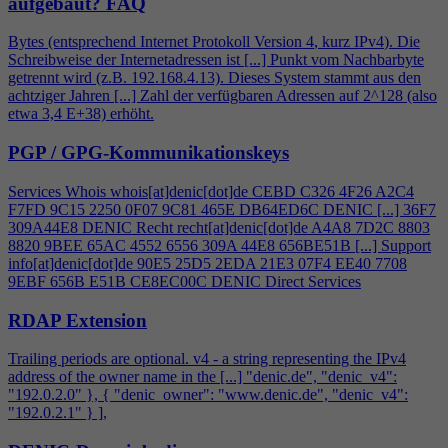
aufgebaut?
FAQ
Bytes (entsprechend Internet Protokoll Version
4
, kurz IPv
4
). Die
Schreibweise der Internetadressen ist [...] Punkt vom Nachbarbyte
getrennt wird (z.B. 192.168.
4
.13). Dieses System stammt aus den
achtziger Jahren [...] Zahl der verfügbaren Adressen auf 2^128 (also
etwa 3,
4
E+38) erhöht.
PGP / GPG-Kommunikationskeys
Services Whois whois[at]denic[dot]de CEBD C326
4
F26 A2C
4
F7FD 9C15 2250 0F07 9C81 465E DB64ED6C DENIC [...] 36F7
309A44E8 DENIC Recht recht[at]denic[dot]de A
4
A8 7D2C 8803
8820 9BEE 65AC 4552 6556 309A 44E8 656BE51B [...] Support
info[at]denic[dot]de 90E5 25D5 2EDA 21E3 07F
4
EE40 7708
9EBF 656B E51B CE8EC00C DENIC Direct Services
RDAP Extension
Trailing periods are optional. v
4
- a string representing the IPv
4
address of the owner name in the [...] "denic.de", "denic_v
4
":
"192.0.2.0" }, { "denic_owner": "www.denic.de", "denic_v
4
":
"192.0.2.1" } ],