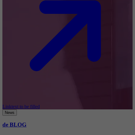
Linktext to be filled
News
de BLOG