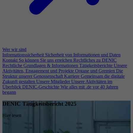
Wer wir sind
Informationssicherheit
Sicherheit von Informationen und Daten
Kontakt
So können Sie uns erreichen
Rechtliches zu DENIC
Rechtliche Grundlagen & Informationen
Tätigkeitsberichte
Unsere
Aktivitäten, Engagement und Projekte
Organe und Gremien
Die
Struktur unserer Genossenschaft
Karriere
Gemeinsam die digitale
Zukunft gestalten
Unsere Mitglieder
Unsere Aktivitäten im
Überblick
DENIC-Geschichte
Wie alles mit .de vor 40 Jahren
begann
DENIC Tätigkeitsbericht 2025
Hier lesen