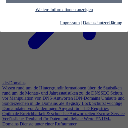
Weitere Informationen anzeigen
Impressum
|
Datenschutzerklärung
.de-Domains
Wissen rund um .de
Hintergrundinformationen über .de
Statistiken
rund um .de
Monats- und Jahresstatistiken zu .de
DNSSEC
Schutz
vor Manipulation von DNS-Antworten
IDN-Domains
Umlaute und
Sonderzeichen in .de-Domains
.de Registry Lock
Schützt wichtige
Domaindaten vor Änderungen
Anycast für TLD Registries
Optimale Erreichbarkeit & schnellste Antwortzeiten
Escrow Service
Verlässliche Treuhand für Daten und digitale Werte
ENUM-
Domains
Dienste unter einer Rufnummer