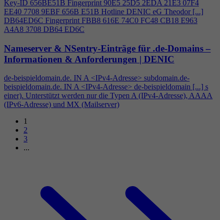
Key-ID 656BE51B Fingerprint 90E5 25D5 2EDA 21E3 07F
4
EE40 7708 9EBF 656B E51B Hotline DENIC eG Theodor [...]
DB64ED6C Fingerprint FBB8 616E 74C0 FC48 CB18 E963
A
4
A8 3708 DB64 ED6C
Nameserver & NSentry-Einträge für .de-Domains –
Informationen & Anforderungen | DENIC
de-beispieldomain.de. IN A <IPv
4
-Adresse> subdomain.de-
beispieldomain.de. IN A <IPv
4
-Adresse> de-beispieldomain [...] s
einer). Unterstützt werden nur die Typen A (IPv
4
-Adresse), AAAA
(IPv6-Adresse) und MX (Mailserver)
1
2
3
...