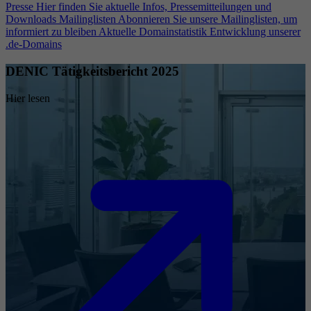
Presse
Hier finden Sie aktuelle Infos, Pressemitteilungen und
Downloads
Mailinglisten
Abonnieren Sie unsere Mailinglisten, um
informiert zu bleiben
Aktuelle Domainstatistik
Entwicklung unserer
.de-Domains
DENIC Tätigkeitsbericht 2025
Hier lesen