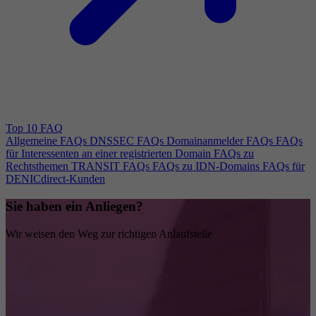
Top 10 FAQ
Allgemeine FAQs
DNSSEC FAQs
Domainanmelder FAQs
FAQs
für Interessenten an einer registrierten Domain
FAQs zu
Rechtsthemen
TRANSIT FAQs
FAQs zu IDN-Domains
FAQs für
DENICdirect-Kunden
Sie haben ein Anliegen?
Wir weisen den Weg zur richtigen Anlaufstelle