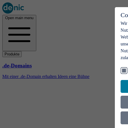
Co
Open main menu
Wir
Nut
Webs
uns
Nut
Produkte
zul
.de-Domains
Mit einer .de-Domain erhalten Ideen eine Bühne