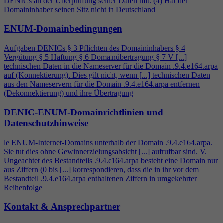
DENICs an der Überprüfung seiner Daten mit. (
4
) Hat der
Domaininhaber seinen Sitz nicht in Deutschland
ENUM-Domainbedingungen
Aufgaben DENICs § 3 Pflichten des Domaininhabers §
4
Vergütung § 5 Haftung § 6 Domainübertragung § 7 V [...]
technischen Daten in die Nameserver für die Domain .9.
4
.e164.arpa
auf (Konnektierung). Dies gilt nicht, wenn [...] technischen Daten
aus den Nameservern für die Domain .9.
4
.e164.arpa entfernen
(Dekonnektierung) und ihre Übertragung
DENIC-ENUM-Domainrichtlinien und
Datenschutzhinweise
le ENUM-Internet-Domains unterhalb der Domain .9.
4
.e164.arpa.
Sie tut dies ohne Gewinnerzielungsabsicht [...] aufrufbar sind. V.
Ungeachtet des Bestandteils .9.
4
.e164.arpa besteht eine Domain nur
aus Ziffern (0 bis [...] korrespondieren, dass die in ihr vor dem
Bestandteil .9.
4
.e164.arpa enthaltenen Ziffern in umgekehrter
Reihenfolge
Kontakt & Ansprechpartner