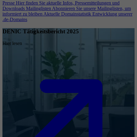
Presse
Hier finden Sie aktuelle Infos, Pressemitteilungen und
Downloads
Mailinglisten
Abonnieren Sie unsere Mailinglisten, um
informiert zu bleiben
Aktuelle Domainstatistik
Entwicklung unserer
.de-Domains
DENIC Tätigkeitsbericht 2025
Hier lesen