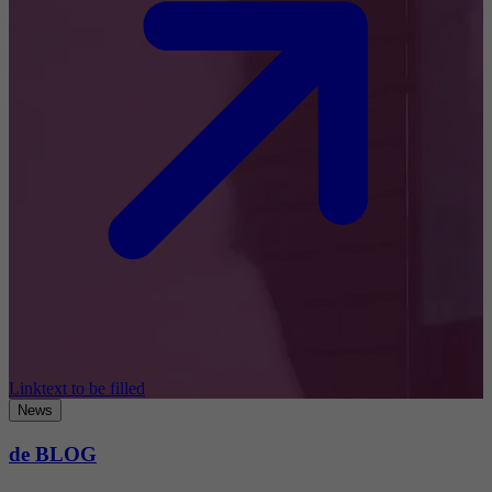
Linktext to be filled
News
de BLOG