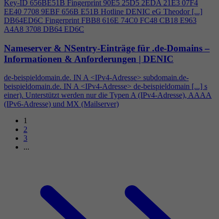
Key-ID 656BE51B Fingerprint 90E5 25D5 2EDA 21E3 07F
4
EE40 7708 9EBF 656B E51B Hotline DENIC eG Theodor [...]
DB64ED6C Fingerprint FBB8 616E 74C0 FC48 CB18 E963
A
4
A8 3708 DB64 ED6C
Nameserver & NSentry-Einträge für .de-Domains –
Informationen & Anforderungen | DENIC
de-beispieldomain.de. IN A <IPv
4
-Adresse> subdomain.de-
beispieldomain.de. IN A <IPv
4
-Adresse> de-beispieldomain [...] s
einer). Unterstützt werden nur die Typen A (IPv
4
-Adresse), AAAA
(IPv6-Adresse) und MX (Mailserver)
1
2
3
...