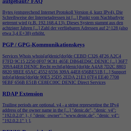
aufgebaut?
FAQ
Bytes (entsprechend Internet Protokoll Version
4
, kurz IPv
4
). Die
Schreibweise der Internetadressen ist [...] Punkt vom Nachbarbyte
getrennt wird (z.B. 192.168.
4
.13). Dieses System stammt aus den
achtziger Jahren [...] Zahl der verfügbaren Adressen auf 2^128 (also
etwa 3,
4
E+38) erhöht.
PGP / GPG-Kommunikationskeys
Services Whois whois[at]denic[dot]de CEBD C326
4
F26 A2C
4
F7FD 9C15 2250 0F07 9C81 465E DB64ED6C DENIC [...] 36F7
309A44E8 DENIC Recht recht[at]denic[dot]de A
4
A8 7D2C 8803
8820 9BEE 65AC 4552 6556 309A 44E8 656BE51B [...] Support
info[at]denic[dot]de 90E5 25D5 2EDA 21E3 07F
4
EE40 7708
9EBF 656B E51B CE8EC00C DENIC Direct Services
RDAP Extension
Trailing periods are optional. v
4
- a string representing the IPv
4
address of the owner name in the [...] "denic.de", "denic_v
4
":
"192.0.2.0" }, { "denic_owner": "www.denic.de", "denic_v
4
":
"192.0.2.1" } ],