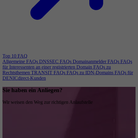
Top 10 FAQ
Allgemeine FAQs
DNSSEC FAQs
Domainanmelder FAQs
FAQs
für Interessenten an einer registrierten Domain
FAQs zu
Rechtsthemen
TRANSIT FAQs
FAQs zu IDN-Domains
FAQs für
DENICdirect-Kunden
Sie haben ein Anliegen?
Wir weisen den Weg zur richtigen Anlaufstelle