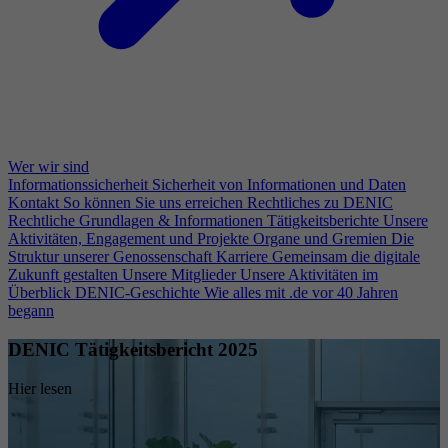
Wer wir sind
Informationssicherheit
Sicherheit von Informationen und Daten
Kontakt
So können Sie uns erreichen
Rechtliches zu DENIC
Rechtliche Grundlagen & Informationen
Tätigkeitsberichte
Unsere
Aktivitäten, Engagement und Projekte
Organe und Gremien
Die
Struktur unserer Genossenschaft
Karriere
Gemeinsam die digitale
Zukunft gestalten
Unsere Mitglieder
Unsere Aktivitäten im
Überblick
DENIC-Geschichte
Wie alles mit .de vor 40 Jahren
begann
DENIC Tätigkeitsbericht 2025
Hier lesen