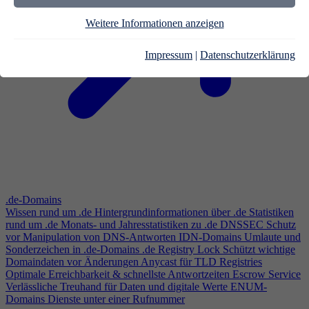
Weitere Informationen anzeigen
Impressum
|
Datenschutzerklärung
.de-Domains
Wissen rund um .de
Hintergrundinformationen über .de
Statistiken
rund um .de
Monats- und Jahresstatistiken zu .de
DNSSEC
Schutz
vor Manipulation von DNS-Antworten
IDN-Domains
Umlaute und
Sonderzeichen in .de-Domains
.de Registry Lock
Schützt wichtige
Domaindaten vor Änderungen
Anycast für TLD Registries
Optimale Erreichbarkeit & schnellste Antwortzeiten
Escrow Service
Verlässliche Treuhand für Daten und digitale Werte
ENUM-
Domains
Dienste unter einer Rufnummer