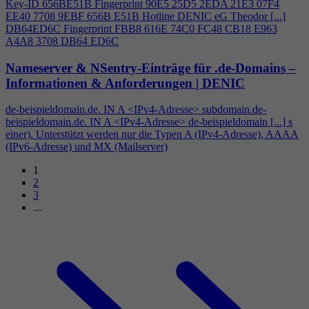
Key-ID 656BE51B Fingerprint 90E5 25D5 2EDA 21E3 07F
4
EE40 7708 9EBF 656B E51B Hotline DENIC eG Theodor [...]
DB64ED6C Fingerprint FBB8 616E 74C0 FC48 CB18 E963
A
4
A8 3708 DB64 ED6C
Nameserver & NSentry-Einträge für .de-Domains –
Informationen & Anforderungen | DENIC
de-beispieldomain.de. IN A <IPv
4
-Adresse> subdomain.de-
beispieldomain.de. IN A <IPv
4
-Adresse> de-beispieldomain [...] s
einer). Unterstützt werden nur die Typen A (IPv
4
-Adresse), AAAA
(IPv6-Adresse) und MX (Mailserver)
1
2
3
...