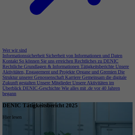
Wer wir sind
Informationssicherheit
Sicherheit von Informationen und Daten
Kontakt
So können Sie uns erreichen
Rechtliches zu DENIC
Rechtliche Grundlagen & Informationen
Tätigkeitsberichte
Unsere
Aktivitäten, Engagement und Projekte
Organe und Gremien
Die
Struktur unserer Genossenschaft
Karriere
Gemeinsam die digitale
Zukunft gestalten
Unsere Mitglieder
Unsere Aktivitäten im
Überblick
DENIC-Geschichte
Wie alles mit .de vor 40 Jahren
begann
DENIC Tätigkeitsbericht 2025
Hier lesen