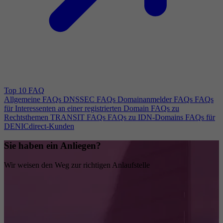
Top 10 FAQ
Allgemeine FAQs
DNSSEC FAQs
Domainanmelder FAQs
FAQs
für Interessenten an einer registrierten Domain
FAQs zu
Rechtsthemen
TRANSIT FAQs
FAQs zu IDN-Domains
FAQs für
DENICdirect-Kunden
Sie haben ein Anliegen?
Wir weisen den Weg zur richtigen Anlaufstelle