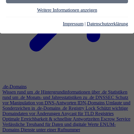
Weitere Informationen anzeigen
Impressum
|
Datenschutzerklärung
.de-Domains
Wissen rund um .de
Hintergrundinformationen über .de
Statistiken
rund um .de
Monats- und Jahresstatistiken zu .de
DNSSEC
Schutz
vor Manipulation von DNS-Antworten
IDN-Domains
Umlaute und
Sonderzeichen in .de-Domains
.de Registry Lock
Schützt wichtige
Domaindaten vor Änderungen
Anycast für TLD Registries
Optimale Erreichbarkeit & schnellste Antwortzeiten
Escrow Service
Verlässliche Treuhand für Daten und digitale Werte
ENUM-
Domains
Dienste unter einer Rufnummer