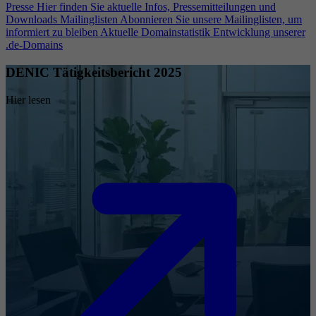
Presse
Hier finden Sie aktuelle Infos, Pressemitteilungen und
Downloads
Mailinglisten
Abonnieren Sie unsere Mailinglisten, um
informiert zu bleiben
Aktuelle Domainstatistik
Entwicklung unserer
.de-Domains
DENIC Tätigkeitsbericht 2025
Hier lesen