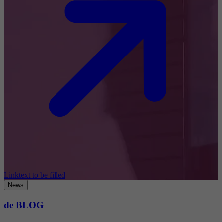
Linktext to be filled
News
de BLOG