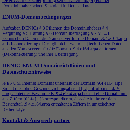
DENICs an der Überprüfung seiner Daten mit. (
4
) Hat der
Domaininhaber seinen Sitz nicht in Deutschland
ENUM-Domainbedingungen
Aufgaben DENICs § 3 Pflichten des Domaininhabers §
4
Vergütung § 5 Haftung § 6 Domainübertragung § 7 V [...]
technischen Daten in die Nameserver für die Domain .9.
4
.e164.arpa
auf (Konnektierung). Dies gilt nicht, wenn [...] technischen Daten
aus den Nameservern für die Domain .9.
4
.e164.arpa entfernen
(Dekonnektierung) und ihre Übertragung
DENIC-ENUM-Domainrichtlinien und
Datenschutzhinweise
le ENUM-Internet-Domains unterhalb der Domain .9.
4
.e164.arpa.
Sie tut dies ohne Gewinnerzielungsabsicht [...] aufrufbar sind. V.
Ungeachtet des Bestandteils .9.
4
.e164.arpa besteht eine Domain nur
aus Ziffern (0 bis [...] korrespondieren, dass die in ihr vor dem
Bestandteil .9.
4
.e164.arpa enthaltenen Ziffern in umgekehrter
Reihenfolge
Kontakt & Ansprechpartner