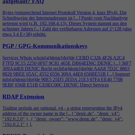
aufgebaut?
FAQ
Bytes (entsprechend Internet Protokoll Version
4
, kurz IPv
4
). Die
Schreibweise der Internetadressen ist [...] Punkt vom Nachbarbyte
getrennt wird (z.B. 192.168.
4
.13). Dieses System stammt aus den
achtziger Jahren [...] Zahl der verfügbaren Adressen auf 2^128 (also
etwa 3,
4
E+38) erhöht.
PGP / GPG-Kommunikationskeys
Services Whois whois[at]denic[dot]de CEBD C326
4
F26 A2C
4
F7FD 9C15 2250 0F07 9C81 465E DB64ED6C DENIC [...] 36F7
309A44E8 DENIC Recht recht[at]denic[dot]de A
4
A8 7D2C 8803
8820 9BEE 65AC 4552 6556 309A 44E8 656BE51B [...] Support
info[at]denic[dot]de 90E5 25D5 2EDA 21E3 07F
4
EE40 7708
9EBF 656B E51B CE8EC00C DENIC Direct Services
RDAP Extension
Trailing periods are optional. v
4
- a string representing the IPv
4
address of the owner name in the [...] "denic.de", "denic_v
4
":
"192.0.2.0" }, { "denic_owner": "www.denic.de", "denic_v
4
":
"192.0.2.1" } ],