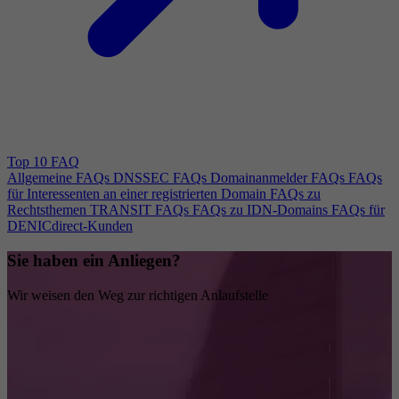
Top 10 FAQ
Allgemeine FAQs
DNSSEC FAQs
Domainanmelder FAQs
FAQs
für Interessenten an einer registrierten Domain
FAQs zu
Rechtsthemen
TRANSIT FAQs
FAQs zu IDN-Domains
FAQs für
DENICdirect-Kunden
Sie haben ein Anliegen?
Wir weisen den Weg zur richtigen Anlaufstelle