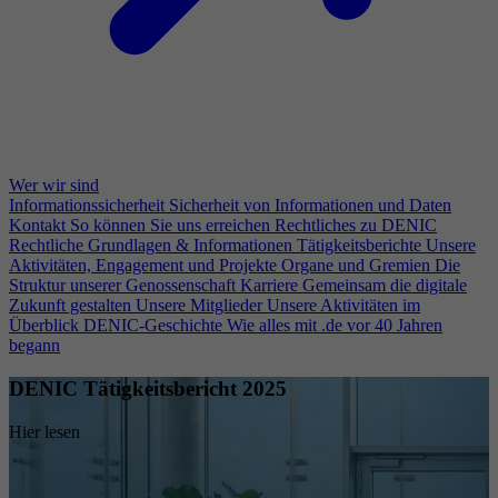
Wer wir sind
Informationssicherheit
Sicherheit von Informationen und Daten
Kontakt
So können Sie uns erreichen
Rechtliches zu DENIC
Rechtliche Grundlagen & Informationen
Tätigkeitsberichte
Unsere
Aktivitäten, Engagement und Projekte
Organe und Gremien
Die
Struktur unserer Genossenschaft
Karriere
Gemeinsam die digitale
Zukunft gestalten
Unsere Mitglieder
Unsere Aktivitäten im
Überblick
DENIC-Geschichte
Wie alles mit .de vor 40 Jahren
begann
DENIC Tätigkeitsbericht 2025
Hier lesen