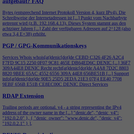
aufgebaut?
FAQ
Bytes (entsprechend Internet Protokoll Version
4
, kurz IPv
4
). Die
Schreibweise der Internetadressen ist [...] Punkt vom Nachbarbyte
getrennt wird (z.B. 192.168.
4
.13). Dieses System stammt aus den
achtziger Jahren [...] Zahl der verfügbaren Adressen auf 2^128 (also
etwa 3,
4
E+38) erhöht.
PGP / GPG-Kommunikationskeys
Services Whois whois[at]denic[dot]de CEBD C326
4
F26 A2C
4
F7FD 9C15 2250 0F07 9C81 465E DB64ED6C DENIC [...] 36F7
309A44E8 DENIC Recht recht[at]denic[dot]de A
4
A8 7D2C 8803
8820 9BEE 65AC 4552 6556 309A 44E8 656BE51B [...] Support
info[at]denic[dot]de 90E5 25D5 2EDA 21E3 07F
4
EE40 7708
9EBF 656B E51B CE8EC00C DENIC Direct Services
RDAP Extension
Trailing periods are optional. v
4
- a string representing the IPv
4
address of the owner name in the [...] "denic.de", "denic_v
4
":
"192.0.2.0" }, { "denic_owner": "www.denic.de", "denic_v
4
":
"192.0.2.1" } ],