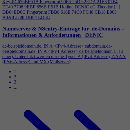
Key-ID 656BE51B Fingerprint 90E5 25D5 2EDA 21E3 07F
4
EE40 7708 9EBF 656B E51B Hotline DENIC eG Theodor [...]
DB64ED6C Fingerprint FBB8 616E 74C0 FC48 CB18 E963
A
4
A8 3708 DB64 ED6C
Nameserver & NSentry-Einträge für .de-Domains –
Informationen & Anforderungen | DENIC
de-beispieldomain.de. IN A <IPv
4
-Adresse> subdomain.de-
beispieldomain.de. IN A <IPv
4
-Adresse> de-beispieldomain [...] s
einer). Unterstützt werden nur die Typen A (IPv
4
-Adresse), AAAA
(IPv6-Adresse) und MX (Mailserver)
1
2
3
...