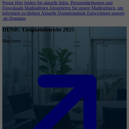
Presse
Hier finden Sie aktuelle Infos, Pressemitteilungen und
Downloads
Mailinglisten
Abonnieren Sie unsere Mailinglisten, um
informiert zu bleiben
Aktuelle Domainstatistik
Entwicklung unserer
.de-Domains
DENIC Tätigkeitsbericht 2025
Hier lesen