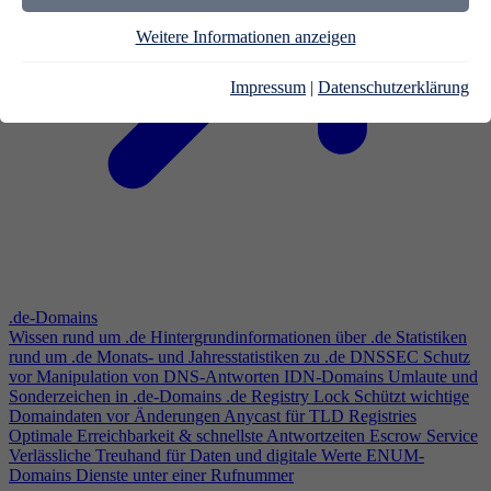
Weitere Informationen anzeigen
Impressum
|
Datenschutzerklärung
.de-Domains
Wissen rund um .de
Hintergrundinformationen über .de
Statistiken
rund um .de
Monats- und Jahresstatistiken zu .de
DNSSEC
Schutz
vor Manipulation von DNS-Antworten
IDN-Domains
Umlaute und
Sonderzeichen in .de-Domains
.de Registry Lock
Schützt wichtige
Domaindaten vor Änderungen
Anycast für TLD Registries
Optimale Erreichbarkeit & schnellste Antwortzeiten
Escrow Service
Verlässliche Treuhand für Daten und digitale Werte
ENUM-
Domains
Dienste unter einer Rufnummer