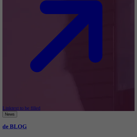
Linktext to be filled
News
de BLOG