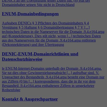
DENICs an der Überprüfung seiner Daten mit. (
4
) Hat der
Domaininhaber seinen Sitz nicht in Deutschland
ENUM-Domainbedingungen
Aufgaben DENICs § 3 Pflichten des Domaininhabers §
4
Vergütung § 5 Haftung § 6 Domainübertragung § 7 V [...]
technischen Daten in die Nameserver für die Domain .9.
4
.e164.arpa
auf (Konnektierung). Dies gilt nicht, wenn [...] technischen Daten
aus den Nameservern für die Domain .9.
4
.e164.arpa entfernen
(Dekonnektierung) und ihre Übertragung
DENIC-ENUM-Domainrichtlinien und
Datenschutzhinweise
le ENUM-Internet-Domains unterhalb der Domain .9.
4
.e164.arpa.
Sie tut dies ohne Gewinnerzielungsabsicht [...] aufrufbar sind. V.
Ungeachtet des Bestandteils .9.
4
.e164.arpa besteht eine Domain nur
aus Ziffern (0 bis [...] korrespondieren, dass die in ihr vor dem
Bestandteil .9.
4
.e164.arpa enthaltenen Ziffern in umgekehrter
Reihenfolge
Kontakt & Ansprechpartner