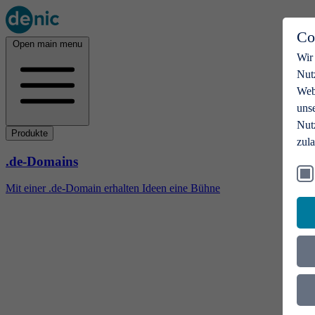
Co
Open main menu
Wir
Nut
Webs
uns
Nut
Produkte
zul
.de-Domains
Mit einer .de-Domain erhalten Ideen eine Bühne