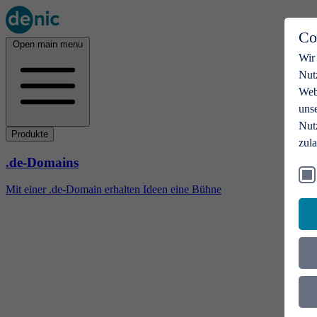
Co
Open main menu
Wir
Nut
Webs
uns
Nut
Produkte
zul
.de-Domains
Mit einer .de-Domain erhalten Ideen eine Bühne