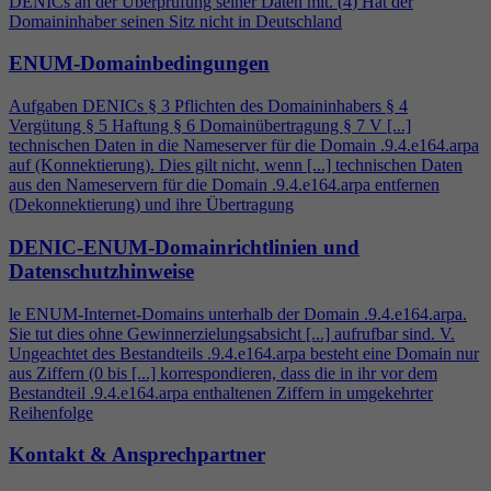
DENICs an der Überprüfung seiner Daten mit. (
4
) Hat der
Domaininhaber seinen Sitz nicht in Deutschland
ENUM-Domainbedingungen
Aufgaben DENICs § 3 Pflichten des Domaininhabers §
4
Vergütung § 5 Haftung § 6 Domainübertragung § 7 V [...]
technischen Daten in die Nameserver für die Domain .9.
4
.e164.arpa
auf (Konnektierung). Dies gilt nicht, wenn [...] technischen Daten
aus den Nameservern für die Domain .9.
4
.e164.arpa entfernen
(Dekonnektierung) und ihre Übertragung
DENIC-ENUM-Domainrichtlinien und
Datenschutzhinweise
le ENUM-Internet-Domains unterhalb der Domain .9.
4
.e164.arpa.
Sie tut dies ohne Gewinnerzielungsabsicht [...] aufrufbar sind. V.
Ungeachtet des Bestandteils .9.
4
.e164.arpa besteht eine Domain nur
aus Ziffern (0 bis [...] korrespondieren, dass die in ihr vor dem
Bestandteil .9.
4
.e164.arpa enthaltenen Ziffern in umgekehrter
Reihenfolge
Kontakt & Ansprechpartner