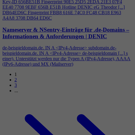
Key-ID 656BE51B Fingerprint 90E5 25D5 2EDA 21E3 07F
4
EE40 7708 9EBF 656B E51B Hotline DENIC eG Theodor [...]
DB64ED6C Fingerprint FBB8 616E 74C0 FC48 CB18 E963
A
4
A8 3708 DB64 ED6C
Nameserver & NSentry-Einträge für .de-Domains –
Informationen & Anforderungen | DENIC
de-beispieldomain.de. IN A <IPv
4
-Adresse> subdomain.de-
beispieldomain.de. IN A <IPv
4
-Adresse> de-beispieldomain [...] s
einer). Unterstützt werden nur die Typen A (IPv
4
-Adresse), AAAA
(IPv6-Adresse) und MX (Mailserver)
1
2
3
...