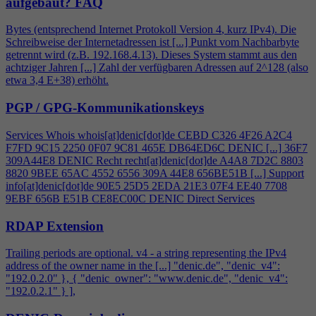
aufgebaut?
FAQ
Bytes (entsprechend Internet Protokoll Version
4
, kurz IPv
4
). Die
Schreibweise der Internetadressen ist [...] Punkt vom Nachbarbyte
getrennt wird (z.B. 192.168.
4
.13). Dieses System stammt aus den
achtziger Jahren [...] Zahl der verfügbaren Adressen auf 2^128 (also
etwa 3,
4
E+38) erhöht.
PGP / GPG-Kommunikationskeys
Services Whois whois[at]denic[dot]de CEBD C326
4
F26 A2C
4
F7FD 9C15 2250 0F07 9C81 465E DB64ED6C DENIC [...] 36F7
309A44E8 DENIC Recht recht[at]denic[dot]de A
4
A8 7D2C 8803
8820 9BEE 65AC 4552 6556 309A 44E8 656BE51B [...] Support
info[at]denic[dot]de 90E5 25D5 2EDA 21E3 07F
4
EE40 7708
9EBF 656B E51B CE8EC00C DENIC Direct Services
RDAP Extension
Trailing periods are optional. v
4
- a string representing the IPv
4
address of the owner name in the [...] "denic.de", "denic_v
4
":
"192.0.2.0" }, { "denic_owner": "www.denic.de", "denic_v
4
":
"192.0.2.1" } ],