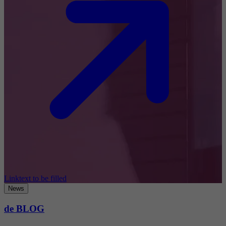
Linktext to be filled
News
de BLOG