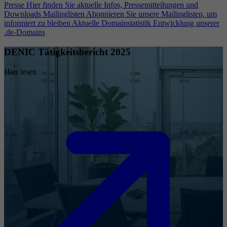
Presse
Hier finden Sie aktuelle Infos, Pressemitteilungen und
Downloads
Mailinglisten
Abonnieren Sie unsere Mailinglisten, um
informiert zu bleiben
Aktuelle Domainstatistik
Entwicklung unserer
.de-Domains
DENIC Tätigkeitsbericht 2025
Hier lesen