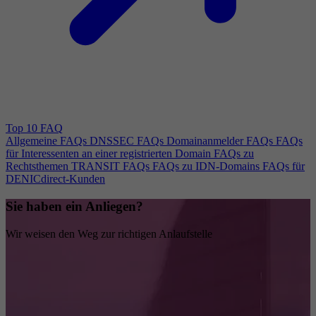
Top 10 FAQ
Allgemeine FAQs
DNSSEC FAQs
Domainanmelder FAQs
FAQs
für Interessenten an einer registrierten Domain
FAQs zu
Rechtsthemen
TRANSIT FAQs
FAQs zu IDN-Domains
FAQs für
DENICdirect-Kunden
Sie haben ein Anliegen?
Wir weisen den Weg zur richtigen Anlaufstelle