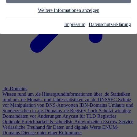
Weitere Informationen anzeigen
Impressum
|
Datenschutzerklärung
.de-Domains
Wissen rund um .de
Hintergrundinformationen über .de
Statistiken
rund um .de
Monats- und Jahresstatistiken zu .de
DNSSEC
Schutz
vor Manipulation von DNS-Antworten
IDN-Domains
Umlaute und
Sonderzeichen in .de-Domains
.de Registry Lock
Schützt wichtige
Domaindaten vor Änderungen
Anycast für TLD Registries
Optimale Erreichbarkeit & schnellste Antwortzeiten
Escrow Service
Verlässliche Treuhand für Daten und digitale Werte
ENUM-
Domains
Dienste unter einer Rufnummer