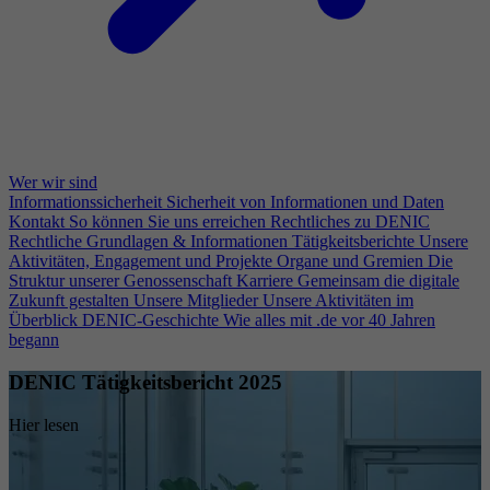
Wer wir sind
Informationssicherheit
Sicherheit von Informationen und Daten
Kontakt
So können Sie uns erreichen
Rechtliches zu DENIC
Rechtliche Grundlagen & Informationen
Tätigkeitsberichte
Unsere
Aktivitäten, Engagement und Projekte
Organe und Gremien
Die
Struktur unserer Genossenschaft
Karriere
Gemeinsam die digitale
Zukunft gestalten
Unsere Mitglieder
Unsere Aktivitäten im
Überblick
DENIC-Geschichte
Wie alles mit .de vor 40 Jahren
begann
DENIC Tätigkeitsbericht 2025
Hier lesen