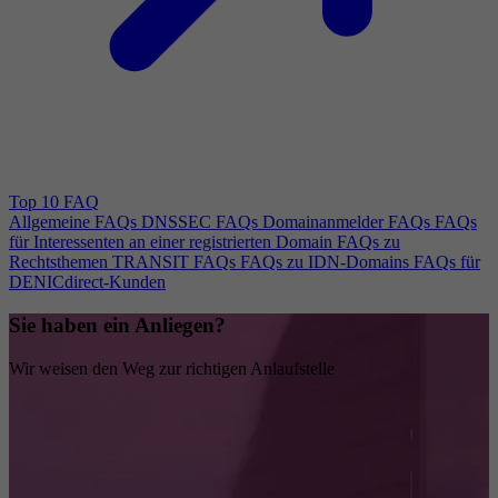
Top 10 FAQ
Allgemeine FAQs
DNSSEC FAQs
Domainanmelder FAQs
FAQs
für Interessenten an einer registrierten Domain
FAQs zu
Rechtsthemen
TRANSIT FAQs
FAQs zu IDN-Domains
FAQs für
DENICdirect-Kunden
Sie haben ein Anliegen?
Wir weisen den Weg zur richtigen Anlaufstelle