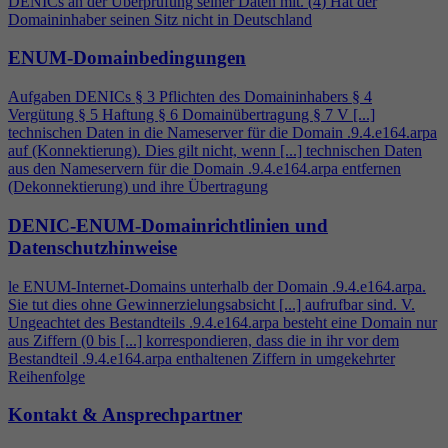
DENICs an der Überprüfung seiner Daten mit. (
4
) Hat der
Domaininhaber seinen Sitz nicht in Deutschland
ENUM-Domainbedingungen
Aufgaben DENICs § 3 Pflichten des Domaininhabers §
4
Vergütung § 5 Haftung § 6 Domainübertragung § 7 V [...]
technischen Daten in die Nameserver für die Domain .9.
4
.e164.arpa
auf (Konnektierung). Dies gilt nicht, wenn [...] technischen Daten
aus den Nameservern für die Domain .9.
4
.e164.arpa entfernen
(Dekonnektierung) und ihre Übertragung
DENIC-ENUM-Domainrichtlinien und
Datenschutzhinweise
le ENUM-Internet-Domains unterhalb der Domain .9.
4
.e164.arpa.
Sie tut dies ohne Gewinnerzielungsabsicht [...] aufrufbar sind. V.
Ungeachtet des Bestandteils .9.
4
.e164.arpa besteht eine Domain nur
aus Ziffern (0 bis [...] korrespondieren, dass die in ihr vor dem
Bestandteil .9.
4
.e164.arpa enthaltenen Ziffern in umgekehrter
Reihenfolge
Kontakt & Ansprechpartner