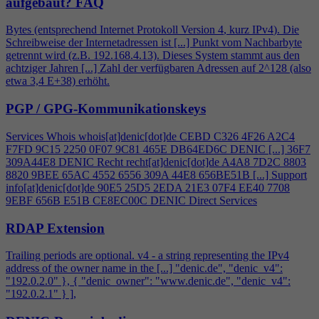
aufgebaut?
FAQ
Bytes (entsprechend Internet Protokoll Version
4
, kurz IPv
4
). Die
Schreibweise der Internetadressen ist [...] Punkt vom Nachbarbyte
getrennt wird (z.B. 192.168.
4
.13). Dieses System stammt aus den
achtziger Jahren [...] Zahl der verfügbaren Adressen auf 2^128 (also
etwa 3,
4
E+38) erhöht.
PGP / GPG-Kommunikationskeys
Services Whois whois[at]denic[dot]de CEBD C326
4
F26 A2C
4
F7FD 9C15 2250 0F07 9C81 465E DB64ED6C DENIC [...] 36F7
309A44E8 DENIC Recht recht[at]denic[dot]de A
4
A8 7D2C 8803
8820 9BEE 65AC 4552 6556 309A 44E8 656BE51B [...] Support
info[at]denic[dot]de 90E5 25D5 2EDA 21E3 07F
4
EE40 7708
9EBF 656B E51B CE8EC00C DENIC Direct Services
RDAP Extension
Trailing periods are optional. v
4
- a string representing the IPv
4
address of the owner name in the [...] "denic.de", "denic_v
4
":
"192.0.2.0" }, { "denic_owner": "www.denic.de", "denic_v
4
":
"192.0.2.1" } ],