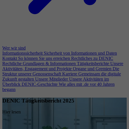
Wer wir sind
Informationssicherheit
Sicherheit von Informationen und Daten
Kontakt
So können Sie uns erreichen
Rechtliches zu DENIC
Rechtliche Grundlagen & Informationen
Tätigkeitsberichte
Unsere
Aktivitäten, Engagement und Projekte
Organe und Gremien
Die
Struktur unserer Genossenschaft
Karriere
Gemeinsam die digitale
Zukunft gestalten
Unsere Mitglieder
Unsere Aktivitäten im
Überblick
DENIC-Geschichte
Wie alles mit .de vor 40 Jahren
begann
DENIC Tätigkeitsbericht 2025
Hier lesen