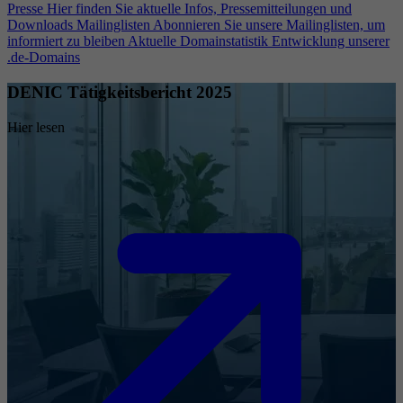
Presse
Hier finden Sie aktuelle Infos, Pressemitteilungen und
Downloads
Mailinglisten
Abonnieren Sie unsere Mailinglisten, um
informiert zu bleiben
Aktuelle Domainstatistik
Entwicklung unserer
.de-Domains
DENIC Tätigkeitsbericht 2025
Hier lesen