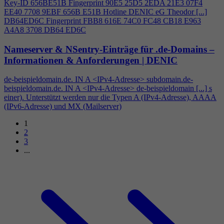
Key-ID 656BE51B Fingerprint 90E5 25D5 2EDA 21E3 07F
4
EE40 7708 9EBF 656B E51B Hotline DENIC eG Theodor [...]
DB64ED6C Fingerprint FBB8 616E 74C0 FC48 CB18 E963
A
4
A8 3708 DB64 ED6C
Nameserver & NSentry-Einträge für .de-Domains –
Informationen & Anforderungen | DENIC
de-beispieldomain.de. IN A <IPv
4
-Adresse> subdomain.de-
beispieldomain.de. IN A <IPv
4
-Adresse> de-beispieldomain [...] s
einer). Unterstützt werden nur die Typen A (IPv
4
-Adresse), AAAA
(IPv6-Adresse) und MX (Mailserver)
1
2
3
...