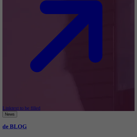
Linktext to be filled
News
de BLOG