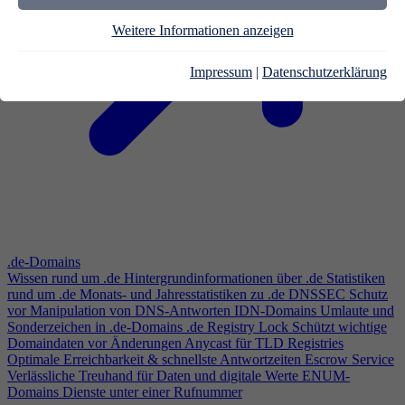
Weitere Informationen anzeigen
Impressum
|
Datenschutzerklärung
.de-Domains
Wissen rund um .de
Hintergrundinformationen über .de
Statistiken
rund um .de
Monats- und Jahresstatistiken zu .de
DNSSEC
Schutz
vor Manipulation von DNS-Antworten
IDN-Domains
Umlaute und
Sonderzeichen in .de-Domains
.de Registry Lock
Schützt wichtige
Domaindaten vor Änderungen
Anycast für TLD Registries
Optimale Erreichbarkeit & schnellste Antwortzeiten
Escrow Service
Verlässliche Treuhand für Daten und digitale Werte
ENUM-
Domains
Dienste unter einer Rufnummer