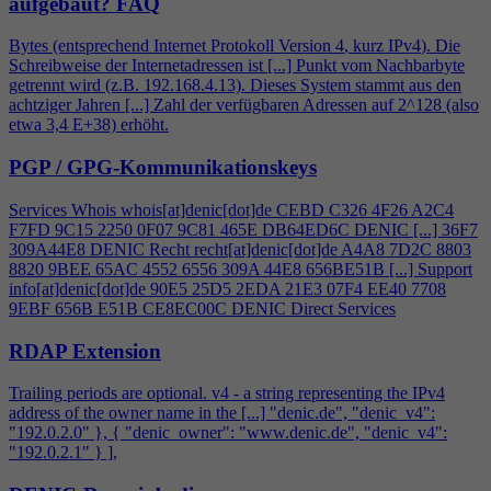
aufgebaut?
FAQ
Bytes (entsprechend Internet Protokoll Version
4
, kurz IPv
4
). Die
Schreibweise der Internetadressen ist [...] Punkt vom Nachbarbyte
getrennt wird (z.B. 192.168.
4
.13). Dieses System stammt aus den
achtziger Jahren [...] Zahl der verfügbaren Adressen auf 2^128 (also
etwa 3,
4
E+38) erhöht.
PGP / GPG-Kommunikationskeys
Services Whois whois[at]denic[dot]de CEBD C326
4
F26 A2C
4
F7FD 9C15 2250 0F07 9C81 465E DB64ED6C DENIC [...] 36F7
309A44E8 DENIC Recht recht[at]denic[dot]de A
4
A8 7D2C 8803
8820 9BEE 65AC 4552 6556 309A 44E8 656BE51B [...] Support
info[at]denic[dot]de 90E5 25D5 2EDA 21E3 07F
4
EE40 7708
9EBF 656B E51B CE8EC00C DENIC Direct Services
RDAP Extension
Trailing periods are optional. v
4
- a string representing the IPv
4
address of the owner name in the [...] "denic.de", "denic_v
4
":
"192.0.2.0" }, { "denic_owner": "www.denic.de", "denic_v
4
":
"192.0.2.1" } ],