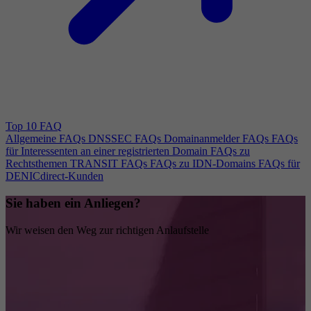
Top 10 FAQ
Allgemeine FAQs
DNSSEC FAQs
Domainanmelder FAQs
FAQs
für Interessenten an einer registrierten Domain
FAQs zu
Rechtsthemen
TRANSIT FAQs
FAQs zu IDN-Domains
FAQs für
DENICdirect-Kunden
Sie haben ein Anliegen?
Wir weisen den Weg zur richtigen Anlaufstelle