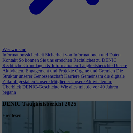
Wer wir sind
Informationssicherheit
Sicherheit von Informationen und Daten
Kontakt
So können Sie uns erreichen
Rechtliches zu DENIC
Rechtliche Grundlagen & Informationen
Tätigkeitsberichte
Unsere
Aktivitäten, Engagement und Projekte
Organe und Gremien
Die
Struktur unserer Genossenschaft
Karriere
Gemeinsam die digitale
Zukunft gestalten
Unsere Mitglieder
Unsere Aktivitäten im
Überblick
DENIC-Geschichte
Wie alles mit .de vor 40 Jahren
begann
DENIC Tätigkeitsbericht 2025
Hier lesen