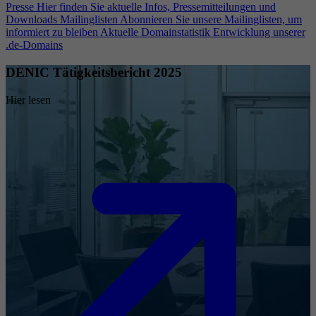
Presse
Hier finden Sie aktuelle Infos, Pressemitteilungen und
Downloads
Mailinglisten
Abonnieren Sie unsere Mailinglisten, um
informiert zu bleiben
Aktuelle Domainstatistik
Entwicklung unserer
.de-Domains
DENIC Tätigkeitsbericht 2025
Hier lesen