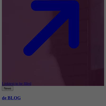
Linktext to be filled
News
de BLOG