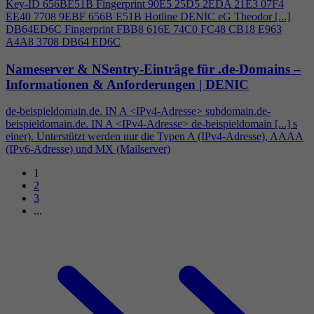
Key-ID 656BE51B Fingerprint 90E5 25D5 2EDA 21E3 07F
4
EE40 7708 9EBF 656B E51B Hotline DENIC eG Theodor [...]
DB64ED6C Fingerprint FBB8 616E 74C0 FC48 CB18 E963
A
4
A8 3708 DB64 ED6C
Nameserver & NSentry-Einträge für .de-Domains –
Informationen & Anforderungen | DENIC
de-beispieldomain.de. IN A <IPv
4
-Adresse> subdomain.de-
beispieldomain.de. IN A <IPv
4
-Adresse> de-beispieldomain [...] s
einer). Unterstützt werden nur die Typen A (IPv
4
-Adresse), AAAA
(IPv6-Adresse) und MX (Mailserver)
1
2
3
...