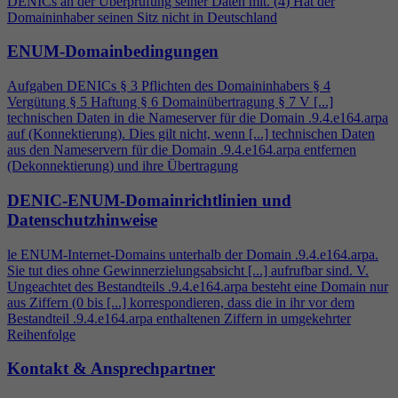
DENICs an der Überprüfung seiner Daten mit. (
4
) Hat der
Domaininhaber seinen Sitz nicht in Deutschland
ENUM-Domainbedingungen
Aufgaben DENICs § 3 Pflichten des Domaininhabers §
4
Vergütung § 5 Haftung § 6 Domainübertragung § 7 V [...]
technischen Daten in die Nameserver für die Domain .9.
4
.e164.arpa
auf (Konnektierung). Dies gilt nicht, wenn [...] technischen Daten
aus den Nameservern für die Domain .9.
4
.e164.arpa entfernen
(Dekonnektierung) und ihre Übertragung
DENIC-ENUM-Domainrichtlinien und
Datenschutzhinweise
le ENUM-Internet-Domains unterhalb der Domain .9.
4
.e164.arpa.
Sie tut dies ohne Gewinnerzielungsabsicht [...] aufrufbar sind. V.
Ungeachtet des Bestandteils .9.
4
.e164.arpa besteht eine Domain nur
aus Ziffern (0 bis [...] korrespondieren, dass die in ihr vor dem
Bestandteil .9.
4
.e164.arpa enthaltenen Ziffern in umgekehrter
Reihenfolge
Kontakt & Ansprechpartner