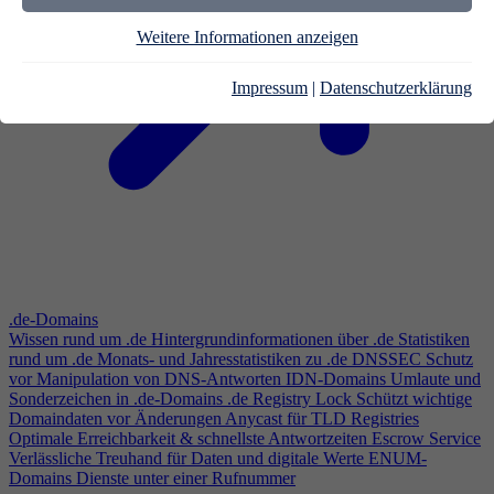
Weitere Informationen anzeigen
Impressum
|
Datenschutzerklärung
.de-Domains
Wissen rund um .de
Hintergrundinformationen über .de
Statistiken
rund um .de
Monats- und Jahresstatistiken zu .de
DNSSEC
Schutz
vor Manipulation von DNS-Antworten
IDN-Domains
Umlaute und
Sonderzeichen in .de-Domains
.de Registry Lock
Schützt wichtige
Domaindaten vor Änderungen
Anycast für TLD Registries
Optimale Erreichbarkeit & schnellste Antwortzeiten
Escrow Service
Verlässliche Treuhand für Daten und digitale Werte
ENUM-
Domains
Dienste unter einer Rufnummer