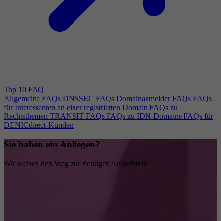
Top 10 FAQ
Allgemeine FAQs
DNSSEC FAQs
Domainanmelder FAQs
FAQs
für Interessenten an einer registrierten Domain
FAQs zu
Rechtsthemen
TRANSIT FAQs
FAQs zu IDN-Domains
FAQs für
DENICdirect-Kunden
Sie haben ein Anliegen?
Wir weisen den Weg zur richtigen Anlaufstelle