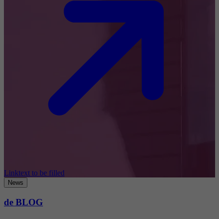
Linktext to be filled
News
de BLOG