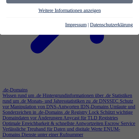
Weitere Informationen anzeigen
Impressum
|
Datenschutzerklärung
.de-Domains
Wissen rund um .de
Hintergrundinformationen über .de
Statistiken
rund um .de
Monats- und Jahresstatistiken zu .de
DNSSEC
Schutz
vor Manipulation von DNS-Antworten
IDN-Domains
Umlaute und
Sonderzeichen in .de-Domains
.de Registry Lock
Schützt wichtige
Domaindaten vor Änderungen
Anycast für TLD Registries
Optimale Erreichbarkeit & schnellste Antwortzeiten
Escrow Service
Verlässliche Treuhand für Daten und digitale Werte
ENUM-
Domains
Dienste unter einer Rufnummer