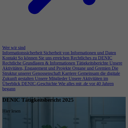
Wer wir sind
Informationssicherheit
Sicherheit von Informationen und Daten
Kontakt
So können Sie uns erreichen
Rechtliches zu DENIC
Rechtliche Grundlagen & Informationen
Tätigkeitsberichte
Unsere
Aktivitäten, Engagement und Projekte
Organe und Gremien
Die
Struktur unserer Genossenschaft
Karriere
Gemeinsam die digitale
Zukunft gestalten
Unsere Mitglieder
Unsere Aktivitäten im
Überblick
DENIC-Geschichte
Wie alles mit .de vor 40 Jahren
begann
DENIC Tätigkeitsbericht 2025
Hier lesen