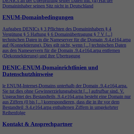
DENICs an der Überprüfung seiner Daten mit. (
4
) Hat der
Domaininhaber seinen Sitz nicht in Deutschland
ENUM-Domainbedingungen
Aufgaben DENICs § 3 Pflichten des Domaininhabers §
4
Vergütung § 5 Haftung § 6 Domainübertragung § 7 V [...]
technischen Daten in die Nameserver für die Domain .9.
4
.e164.arpa
auf (Konnektierung). Dies gilt nicht, wenn [...] technischen Daten
aus den Nameservern für die Domain .9.
4
.e164.arpa entfernen
(Dekonnektierung) und ihre Übertragung
DENIC-ENUM-Domainrichtlinien und
Datenschutzhinweise
le ENUM-Internet-Domains unterhalb der Domain .9.
4
.e164.arpa.
Sie tut dies ohne Gewinnerzielungsabsicht [...] aufrufbar sind. V.
Ungeachtet des Bestandteils .9.
4
.e164.arpa besteht eine Domain nur
aus Ziffern (0 bis [...] korrespondieren, dass die in ihr vor dem
Bestandteil .9.
4
.e164.arpa enthaltenen Ziffern in umgekehrter
Reihenfolge
Kontakt & Ansprechpartner