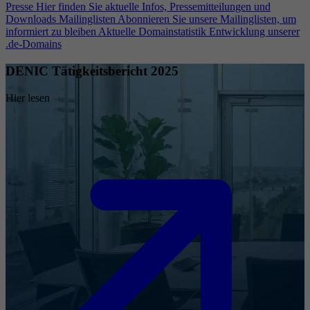
Presse
Hier finden Sie aktuelle Infos, Pressemitteilungen und
Downloads
Mailinglisten
Abonnieren Sie unsere Mailinglisten, um
informiert zu bleiben
Aktuelle Domainstatistik
Entwicklung unserer
.de-Domains
DENIC Tätigkeitsbericht 2025
Hier lesen