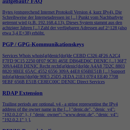
aufgebaut?
FAQ
Bytes (entsprechend Internet Protokoll Version
4
, kurz IPv
4
). Die
Schreibweise der Internetadressen ist [...] Punkt vom Nachbarbyte
getrennt wird (z.B. 192.168.
4
.13). Dieses System stammt aus den
achtziger Jahren [...] Zahl der verfügbaren Adressen auf 2^128 (also
etwa 3,
4
E+38) erhöht.
PGP / GPG-Kommunikationskeys
Services Whois whois[at]denic[dot]de CEBD C326
4
F26 A2C
4
F7FD 9C15 2250 0F07 9C81 465E DB64ED6C DENIC [...] 36F7
309A44E8 DENIC Recht recht[at]denic[dot]de A
4
A8 7D2C 8803
8820 9BEE 65AC 4552 6556 309A 44E8 656BE51B [...] Support
info[at]denic[dot]de 90E5 25D5 2EDA 21E3 07F
4
EE40 7708
9EBF 656B E51B CE8EC00C DENIC Direct Services
RDAP Extension
Trailing periods are optional. v
4
- a string representing the IPv
4
address of the owner name in the [...] "denic.de", "denic_v
4
":
"192.0.2.0" }, { "denic_owner": "www.denic.de", "denic_v
4
":
"192.0.2.1" } ],