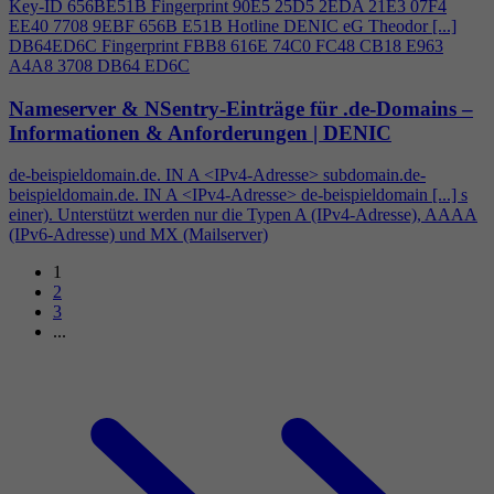
Key-ID 656BE51B Fingerprint 90E5 25D5 2EDA 21E3 07F
4
EE40 7708 9EBF 656B E51B Hotline DENIC eG Theodor [...]
DB64ED6C Fingerprint FBB8 616E 74C0 FC48 CB18 E963
A
4
A8 3708 DB64 ED6C
Nameserver & NSentry-Einträge für .de-Domains –
Informationen & Anforderungen | DENIC
de-beispieldomain.de. IN A <IPv
4
-Adresse> subdomain.de-
beispieldomain.de. IN A <IPv
4
-Adresse> de-beispieldomain [...] s
einer). Unterstützt werden nur die Typen A (IPv
4
-Adresse), AAAA
(IPv6-Adresse) und MX (Mailserver)
1
2
3
...