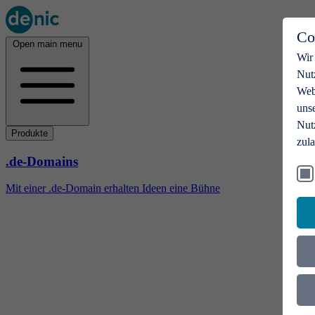
Co
Open main menu
Wir
Nut
Webs
uns
Nut
Produkte
zul
.de-Domains
Mit einer .de-Domain erhalten Ideen eine Bühne