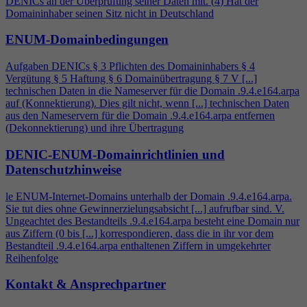
DENICs an der Überprüfung seiner Daten mit. (
4
) Hat der
Domaininhaber seinen Sitz nicht in Deutschland
ENUM-Domainbedingungen
Aufgaben DENICs § 3 Pflichten des Domaininhabers §
4
Vergütung § 5 Haftung § 6 Domainübertragung § 7 V [...]
technischen Daten in die Nameserver für die Domain .9.
4
.e164.arpa
auf (Konnektierung). Dies gilt nicht, wenn [...] technischen Daten
aus den Nameservern für die Domain .9.
4
.e164.arpa entfernen
(Dekonnektierung) und ihre Übertragung
DENIC-ENUM-Domainrichtlinien und
Datenschutzhinweise
le ENUM-Internet-Domains unterhalb der Domain .9.
4
.e164.arpa.
Sie tut dies ohne Gewinnerzielungsabsicht [...] aufrufbar sind. V.
Ungeachtet des Bestandteils .9.
4
.e164.arpa besteht eine Domain nur
aus Ziffern (0 bis [...] korrespondieren, dass die in ihr vor dem
Bestandteil .9.
4
.e164.arpa enthaltenen Ziffern in umgekehrter
Reihenfolge
Kontakt & Ansprechpartner