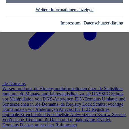
Weitere Informationen anzeigen
Impressum
|
Datenschutzerklärung
.de-Domains
Wissen rund um .de
Hintergrundinformationen über .de
Statistiken
rund um .de
Monats- und Jahresstatistiken zu .de
DNSSEC
Schutz
vor Manipulation von DNS-Antworten
IDN-Domains
Umlaute und
Sonderzeichen in .de-Domains
.de Registry Lock
Schützt wichtige
Domaindaten vor Änderungen
Anycast für TLD Registries
Optimale Erreichbarkeit & schnellste Antwortzeiten
Escrow Service
Verlässliche Treuhand für Daten und digitale Werte
ENUM-
Domains
Dienste unter einer Rufnummer