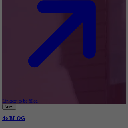
Linktext to be filled
News
de BLOG