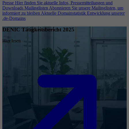
Presse
Hier finden Sie aktuelle Infos, Pressemitteilungen und
Downloads
Mailinglisten
Abonnieren Sie unsere Mailinglisten, um
informiert zu bleiben
Aktuelle Domainstatistik
Entwicklung unserer
.de-Domains
DENIC Tätigkeitsbericht 2025
Hier lesen