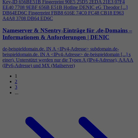
Key-ID 656BE51B Fingerprint 90E5 25D5 2EDA 21E3 07F
4
EE40 7708 9EBF 656B E51B Hotline DENIC eG Theodor [...]
DB64ED6C Fingerprint FBB8 616E 74C0 FC48 CB18 E963
A
4
A8 3708 DB64 ED6C
Nameserver & NSentry-Einträge für .de-Domains –
Informationen & Anforderungen | DENIC
de-beispieldomain.de. IN A <IPv
4
-Adresse> subdomain.de-
beispieldomain.de. IN A <IPv
4
-Adresse> de-beispieldomain [...] s
einer). Unterstützt werden nur die Typen A (IPv
4
-Adresse), AAAA
(IPv6-Adresse) und MX (Mailserver)
1
2
3
...