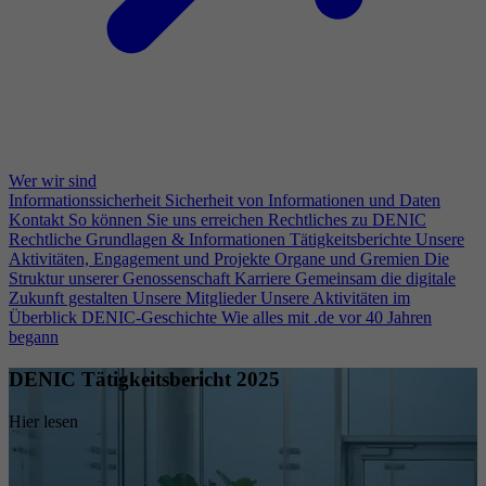
Wer wir sind
Informationssicherheit
Sicherheit von Informationen und Daten
Kontakt
So können Sie uns erreichen
Rechtliches zu DENIC
Rechtliche Grundlagen & Informationen
Tätigkeitsberichte
Unsere
Aktivitäten, Engagement und Projekte
Organe und Gremien
Die
Struktur unserer Genossenschaft
Karriere
Gemeinsam die digitale
Zukunft gestalten
Unsere Mitglieder
Unsere Aktivitäten im
Überblick
DENIC-Geschichte
Wie alles mit .de vor 40 Jahren
begann
DENIC Tätigkeitsbericht 2025
Hier lesen