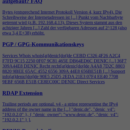
aufgebaut?
FAQ
Bytes (entsprechend Internet Protokoll Version
4
, kurz IPv
4
). Die
Schreibweise der Internetadressen ist [...] Punkt vom Nachbarbyte
getrennt wird (z.B. 192.168.
4
.13). Dieses System stammt aus den
achtziger Jahren [...] Zahl der verfügbaren Adressen auf 2^128 (also
etwa 3,
4
E+38) erhöht.
PGP / GPG-Kommunikationskeys
Services Whois whois[at]denic[dot]de CEBD C326
4
F26 A2C
4
F7FD 9C15 2250 0F07 9C81 465E DB64ED6C DENIC [...] 36F7
309A44E8 DENIC Recht recht[at]denic[dot]de A
4
A8 7D2C 8803
8820 9BEE 65AC 4552 6556 309A 44E8 656BE51B [...] Support
info[at]denic[dot]de 90E5 25D5 2EDA 21E3 07F
4
EE40 7708
9EBF 656B E51B CE8EC00C DENIC Direct Services
RDAP Extension
Trailing periods are optional. v
4
- a string representing the IPv
4
address of the owner name in the [...] "denic.de", "denic_v
4
":
"192.0.2.0" }, { "denic_owner": "www.denic.de", "denic_v
4
":
"192.0.2.1" } ],