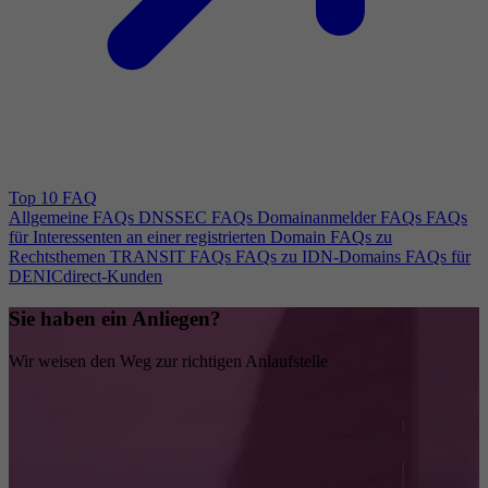
Top 10 FAQ
Allgemeine FAQs
DNSSEC FAQs
Domainanmelder FAQs
FAQs
für Interessenten an einer registrierten Domain
FAQs zu
Rechtsthemen
TRANSIT FAQs
FAQs zu IDN-Domains
FAQs für
DENICdirect-Kunden
Sie haben ein Anliegen?
Wir weisen den Weg zur richtigen Anlaufstelle