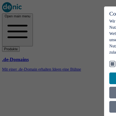
Co
Open main menu
Wir
Nut
Webs
uns
Nut
Produkte
zul
.de-Domains
Mit einer .de-Domain erhalten Ideen eine Bühne