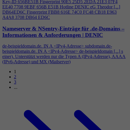
Key-ID 656BE51B Fingerprint 90E5 25D5 2EDA 21E3 07F
4
EE40 7708 9EBF 656B E51B Hotline DENIC eG Theodor [...]
DB64ED6C Fingerprint FBB8 616E 74C0 FC48 CB18 E963
A
4
A8 3708 DB64 ED6C
Nameserver & NSentry-Einträge für .de-Domains –
Informationen & Anforderungen | DENIC
de-beispieldomain.de. IN A <IPv
4
-Adresse> subdomain.de-
beispieldomain.de. IN A <IPv
4
-Adresse> de-beispieldomain [...] s
einer). Unterstützt werden nur die Typen A (IPv
4
-Adresse), AAAA
(IPv6-Adresse) und MX (Mailserver)
1
2
3
...