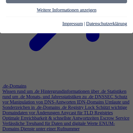
Weitere Informationen anzeigen
Impressum
|
Datenschutzerklärung
.de-Domains
Wissen rund um .de
Hintergrundinformationen über .de
Statistiken
rund um .de
Monats- und Jahresstatistiken zu .de
DNSSEC
Schutz
vor Manipulation von DNS-Antworten
IDN-Domains
Umlaute und
Sonderzeichen in .de-Domains
.de Registry Lock
Schützt wichtige
Domaindaten vor Änderungen
Anycast für TLD Registries
Optimale Erreichbarkeit & schnellste Antwortzeiten
Escrow Service
Verlässliche Treuhand für Daten und digitale Werte
ENUM-
Domains
Dienste unter einer Rufnummer