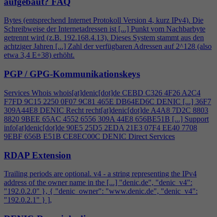
aufgebaut?
FAQ
Bytes (entsprechend Internet Protokoll Version
4
, kurz IPv
4
). Die
Schreibweise der Internetadressen ist [...] Punkt vom Nachbarbyte
getrennt wird (z.B. 192.168.
4
.13). Dieses System stammt aus den
achtziger Jahren [...] Zahl der verfügbaren Adressen auf 2^128 (also
etwa 3,
4
E+38) erhöht.
PGP / GPG-Kommunikationskeys
Services Whois whois[at]denic[dot]de CEBD C326
4
F26 A2C
4
F7FD 9C15 2250 0F07 9C81 465E DB64ED6C DENIC [...] 36F7
309A44E8 DENIC Recht recht[at]denic[dot]de A
4
A8 7D2C 8803
8820 9BEE 65AC 4552 6556 309A 44E8 656BE51B [...] Support
info[at]denic[dot]de 90E5 25D5 2EDA 21E3 07F
4
EE40 7708
9EBF 656B E51B CE8EC00C DENIC Direct Services
RDAP Extension
Trailing periods are optional. v
4
- a string representing the IPv
4
address of the owner name in the [...] "denic.de", "denic_v
4
":
"192.0.2.0" }, { "denic_owner": "www.denic.de", "denic_v
4
":
"192.0.2.1" } ],