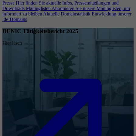
Presse
Hier finden Sie aktuelle Infos, Pressemitteilungen und
Downloads
Mailinglisten
Abonnieren Sie unsere Mailinglisten, um
informiert zu bleiben
Aktuelle Domainstatistik
Entwicklung unserer
.de-Domains
DENIC Tätigkeitsbericht 2025
Hier lesen