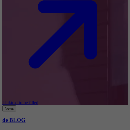
Linktext to be filled
News
de BLOG