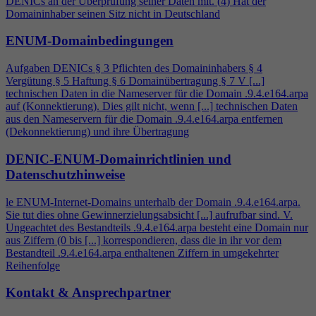
DENICs an der Überprüfung seiner Daten mit. (
4
) Hat der
Domaininhaber seinen Sitz nicht in Deutschland
ENUM-Domainbedingungen
Aufgaben DENICs § 3 Pflichten des Domaininhabers §
4
Vergütung § 5 Haftung § 6 Domainübertragung § 7 V [...]
technischen Daten in die Nameserver für die Domain .9.
4
.e164.arpa
auf (Konnektierung). Dies gilt nicht, wenn [...] technischen Daten
aus den Nameservern für die Domain .9.
4
.e164.arpa entfernen
(Dekonnektierung) und ihre Übertragung
DENIC-ENUM-Domainrichtlinien und
Datenschutzhinweise
le ENUM-Internet-Domains unterhalb der Domain .9.
4
.e164.arpa.
Sie tut dies ohne Gewinnerzielungsabsicht [...] aufrufbar sind. V.
Ungeachtet des Bestandteils .9.
4
.e164.arpa besteht eine Domain nur
aus Ziffern (0 bis [...] korrespondieren, dass die in ihr vor dem
Bestandteil .9.
4
.e164.arpa enthaltenen Ziffern in umgekehrter
Reihenfolge
Kontakt & Ansprechpartner