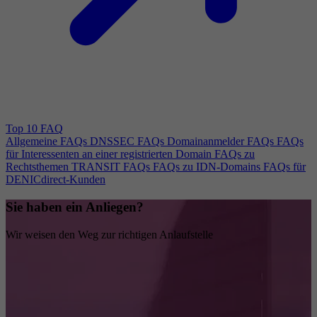
Top 10 FAQ
Allgemeine FAQs
DNSSEC FAQs
Domainanmelder FAQs
FAQs
für Interessenten an einer registrierten Domain
FAQs zu
Rechtsthemen
TRANSIT FAQs
FAQs zu IDN-Domains
FAQs für
DENICdirect-Kunden
Sie haben ein Anliegen?
Wir weisen den Weg zur richtigen Anlaufstelle