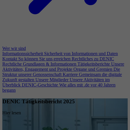
Wer wir sind
Informationssicherheit
Sicherheit von Informationen und Daten
Kontakt
So können Sie uns erreichen
Rechtliches zu DENIC
Rechtliche Grundlagen & Informationen
Tätigkeitsberichte
Unsere
Aktivitäten, Engagement und Projekte
Organe und Gremien
Die
Struktur unserer Genossenschaft
Karriere
Gemeinsam die digitale
Zukunft gestalten
Unsere Mitglieder
Unsere Aktivitäten im
Überblick
DENIC-Geschichte
Wie alles mit .de vor 40 Jahren
begann
DENIC Tätigkeitsbericht 2025
Hier lesen