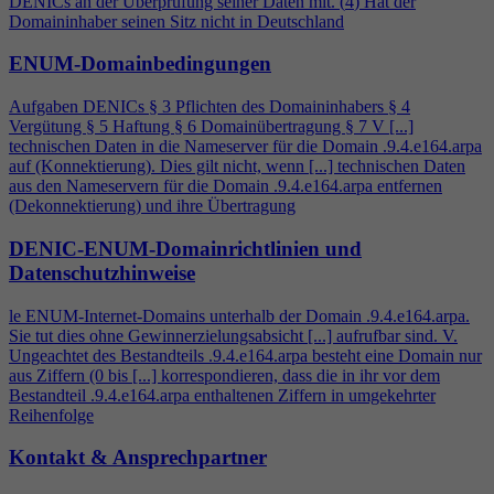
DENICs an der Überprüfung seiner Daten mit. (
4
) Hat der
Domaininhaber seinen Sitz nicht in Deutschland
ENUM-Domainbedingungen
Aufgaben DENICs § 3 Pflichten des Domaininhabers §
4
Vergütung § 5 Haftung § 6 Domainübertragung § 7 V [...]
technischen Daten in die Nameserver für die Domain .9.
4
.e164.arpa
auf (Konnektierung). Dies gilt nicht, wenn [...] technischen Daten
aus den Nameservern für die Domain .9.
4
.e164.arpa entfernen
(Dekonnektierung) und ihre Übertragung
DENIC-ENUM-Domainrichtlinien und
Datenschutzhinweise
le ENUM-Internet-Domains unterhalb der Domain .9.
4
.e164.arpa.
Sie tut dies ohne Gewinnerzielungsabsicht [...] aufrufbar sind. V.
Ungeachtet des Bestandteils .9.
4
.e164.arpa besteht eine Domain nur
aus Ziffern (0 bis [...] korrespondieren, dass die in ihr vor dem
Bestandteil .9.
4
.e164.arpa enthaltenen Ziffern in umgekehrter
Reihenfolge
Kontakt & Ansprechpartner