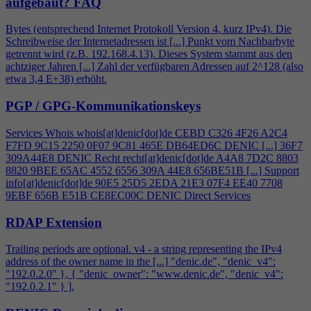
aufgebaut?
FAQ
Bytes (entsprechend Internet Protokoll Version
4
, kurz IPv
4
). Die
Schreibweise der Internetadressen ist [...] Punkt vom Nachbarbyte
getrennt wird (z.B. 192.168.
4
.13). Dieses System stammt aus den
achtziger Jahren [...] Zahl der verfügbaren Adressen auf 2^128 (also
etwa 3,
4
E+38) erhöht.
PGP / GPG-Kommunikationskeys
Services Whois whois[at]denic[dot]de CEBD C326
4
F26 A2C
4
F7FD 9C15 2250 0F07 9C81 465E DB64ED6C DENIC [...] 36F7
309A44E8 DENIC Recht recht[at]denic[dot]de A
4
A8 7D2C 8803
8820 9BEE 65AC 4552 6556 309A 44E8 656BE51B [...] Support
info[at]denic[dot]de 90E5 25D5 2EDA 21E3 07F
4
EE40 7708
9EBF 656B E51B CE8EC00C DENIC Direct Services
RDAP Extension
Trailing periods are optional. v
4
- a string representing the IPv
4
address of the owner name in the [...] "denic.de", "denic_v
4
":
"192.0.2.0" }, { "denic_owner": "www.denic.de", "denic_v
4
":
"192.0.2.1" } ],