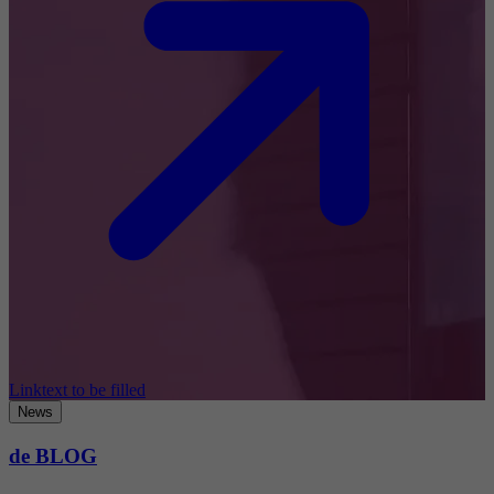
Linktext to be filled
News
de BLOG