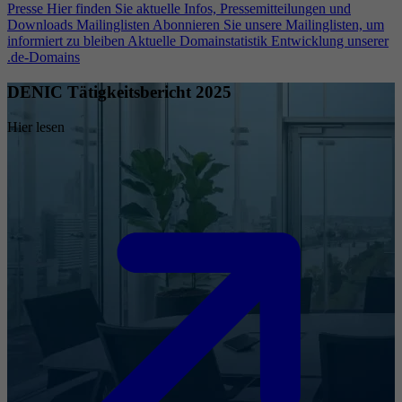
Presse
Hier finden Sie aktuelle Infos, Pressemitteilungen und
Downloads
Mailinglisten
Abonnieren Sie unsere Mailinglisten, um
informiert zu bleiben
Aktuelle Domainstatistik
Entwicklung unserer
.de-Domains
DENIC Tätigkeitsbericht 2025
Hier lesen