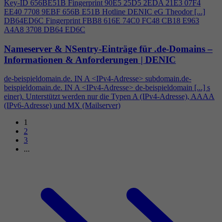
Key-ID 656BE51B Fingerprint 90E5 25D5 2EDA 21E3 07F
4
EE40 7708 9EBF 656B E51B Hotline DENIC eG Theodor [...]
DB64ED6C Fingerprint FBB8 616E 74C0 FC48 CB18 E963
A
4
A8 3708 DB64 ED6C
Nameserver & NSentry-Einträge für .de-Domains –
Informationen & Anforderungen | DENIC
de-beispieldomain.de. IN A <IPv
4
-Adresse> subdomain.de-
beispieldomain.de. IN A <IPv
4
-Adresse> de-beispieldomain [...] s
einer). Unterstützt werden nur die Typen A (IPv
4
-Adresse), AAAA
(IPv6-Adresse) und MX (Mailserver)
1
2
3
...