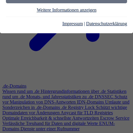
Weitere Informationen anzeigen
Impressum
|
Datenschutzerklärung
.de-Domains
Wissen rund um .de
Hintergrundinformationen über .de
Statistiken
rund um .de
Monats- und Jahresstatistiken zu .de
DNSSEC
Schutz
vor Manipulation von DNS-Antworten
IDN-Domains
Umlaute und
Sonderzeichen in .de-Domains
.de Registry Lock
Schützt wichtige
Domaindaten vor Änderungen
Anycast für TLD Registries
Optimale Erreichbarkeit & schnellste Antwortzeiten
Escrow Service
Verlässliche Treuhand für Daten und digitale Werte
ENUM-
Domains
Dienste unter einer Rufnummer