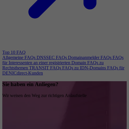
Top 10 FAQ
Allgemeine FAQs
DNSSEC FAQs
Domainanmelder FAQs
FAQs
für Interessenten an einer registrierten Domain
FAQs zu
Rechtsthemen
TRANSIT FAQs
FAQs zu IDN-Domains
FAQs für
DENICdirect-Kunden
Sie haben ein Anliegen?
Wir weisen den Weg zur richtigen Anlaufstelle