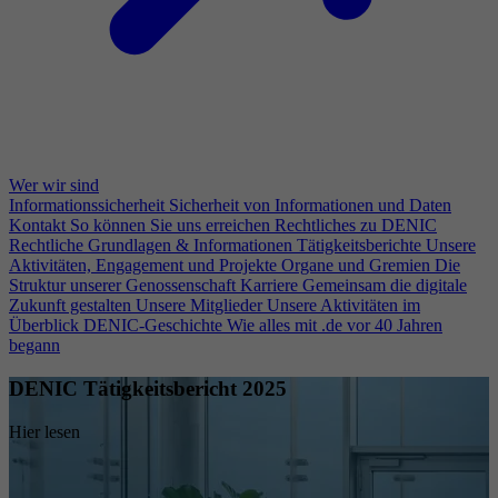
Wer wir sind
Informationssicherheit
Sicherheit von Informationen und Daten
Kontakt
So können Sie uns erreichen
Rechtliches zu DENIC
Rechtliche Grundlagen & Informationen
Tätigkeitsberichte
Unsere
Aktivitäten, Engagement und Projekte
Organe und Gremien
Die
Struktur unserer Genossenschaft
Karriere
Gemeinsam die digitale
Zukunft gestalten
Unsere Mitglieder
Unsere Aktivitäten im
Überblick
DENIC-Geschichte
Wie alles mit .de vor 40 Jahren
begann
DENIC Tätigkeitsbericht 2025
Hier lesen