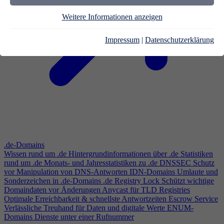
Weitere Informationen anzeigen
Impressum
|
Datenschutzerklärung
.de-Domains
Wissen rund um .de
Hintergrundinformationen über .de
Statistiken
rund um .de
Monats- und Jahresstatistiken zu .de
DNSSEC
Schutz
vor Manipulation von DNS-Antworten
IDN-Domains
Umlaute und
Sonderzeichen in .de-Domains
.de Registry Lock
Schützt wichtige
Domaindaten vor Änderungen
Anycast für TLD Registries
Optimale Erreichbarkeit & schnellste Antwortzeiten
Escrow Service
Verlässliche Treuhand für Daten und digitale Werte
ENUM-
Domains
Dienste unter einer Rufnummer