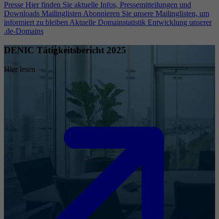
Presse
Hier finden Sie aktuelle Infos, Pressemitteilungen und
Downloads
Mailinglisten
Abonnieren Sie unsere Mailinglisten, um
informiert zu bleiben
Aktuelle Domainstatistik
Entwicklung unserer
.de-Domains
DENIC Tätigkeitsbericht 2025
Hier lesen