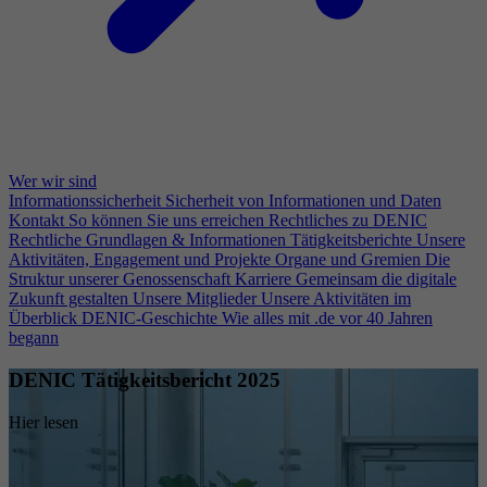
Wer wir sind
Informationssicherheit
Sicherheit von Informationen und Daten
Kontakt
So können Sie uns erreichen
Rechtliches zu DENIC
Rechtliche Grundlagen & Informationen
Tätigkeitsberichte
Unsere
Aktivitäten, Engagement und Projekte
Organe und Gremien
Die
Struktur unserer Genossenschaft
Karriere
Gemeinsam die digitale
Zukunft gestalten
Unsere Mitglieder
Unsere Aktivitäten im
Überblick
DENIC-Geschichte
Wie alles mit .de vor 40 Jahren
begann
DENIC Tätigkeitsbericht 2025
Hier lesen