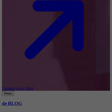
Linktext to be filled
News
de BLOG