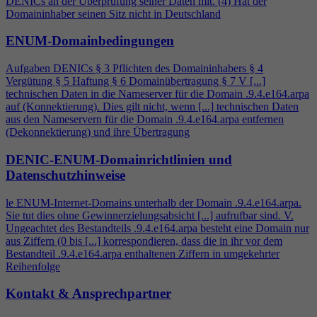
DENICs an der Überprüfung seiner Daten mit. (
4
) Hat der
Domaininhaber seinen Sitz nicht in Deutschland
ENUM-Domainbedingungen
Aufgaben DENICs § 3 Pflichten des Domaininhabers §
4
Vergütung § 5 Haftung § 6 Domainübertragung § 7 V [...]
technischen Daten in die Nameserver für die Domain .9.
4
.e164.arpa
auf (Konnektierung). Dies gilt nicht, wenn [...] technischen Daten
aus den Nameservern für die Domain .9.
4
.e164.arpa entfernen
(Dekonnektierung) und ihre Übertragung
DENIC-ENUM-Domainrichtlinien und
Datenschutzhinweise
le ENUM-Internet-Domains unterhalb der Domain .9.
4
.e164.arpa.
Sie tut dies ohne Gewinnerzielungsabsicht [...] aufrufbar sind. V.
Ungeachtet des Bestandteils .9.
4
.e164.arpa besteht eine Domain nur
aus Ziffern (0 bis [...] korrespondieren, dass die in ihr vor dem
Bestandteil .9.
4
.e164.arpa enthaltenen Ziffern in umgekehrter
Reihenfolge
Kontakt & Ansprechpartner