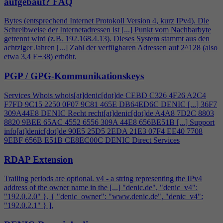
aufgebaut?
FAQ
Bytes (entsprechend Internet Protokoll Version
4
, kurz IPv
4
). Die
Schreibweise der Internetadressen ist [...] Punkt vom Nachbarbyte
getrennt wird (z.B. 192.168.
4
.13). Dieses System stammt aus den
achtziger Jahren [...] Zahl der verfügbaren Adressen auf 2^128 (also
etwa 3,
4
E+38) erhöht.
PGP / GPG-Kommunikationskeys
Services Whois whois[at]denic[dot]de CEBD C326
4
F26 A2C
4
F7FD 9C15 2250 0F07 9C81 465E DB64ED6C DENIC [...] 36F7
309A44E8 DENIC Recht recht[at]denic[dot]de A
4
A8 7D2C 8803
8820 9BEE 65AC 4552 6556 309A 44E8 656BE51B [...] Support
info[at]denic[dot]de 90E5 25D5 2EDA 21E3 07F
4
EE40 7708
9EBF 656B E51B CE8EC00C DENIC Direct Services
RDAP Extension
Trailing periods are optional. v
4
- a string representing the IPv
4
address of the owner name in the [...] "denic.de", "denic_v
4
":
"192.0.2.0" }, { "denic_owner": "www.denic.de", "denic_v
4
":
"192.0.2.1" } ],