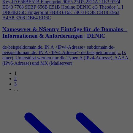
Key-ID 656BE51B Fingerprint 90E5 25D5 2EDA 21E3 07F
4
EE40 7708 9EBF 656B E51B Hotline DENIC eG Theodor [...]
DB64ED6C Fingerprint FBB8 616E 74C0 FC48 CB18 E963
A
4
A8 3708 DB64 ED6C
Nameserver & NSentry-Einträge für .de-Domains –
Informationen & Anforderungen | DENIC
de-beispieldomain.de. IN A <IPv
4
-Adresse> subdomain.de-
beispieldomain.de. IN A <IPv
4
-Adresse> de-beispieldomain [...] s
einer). Unterstützt werden nur die Typen A (IPv
4
-Adresse), AAAA
(IPv6-Adresse) und MX (Mailserver)
1
2
3
...