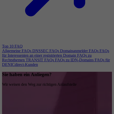
Top 10 FAQ
Allgemeine FAQs
DNSSEC FAQs
Domainanmelder FAQs
FAQs
für Interessenten an einer registrierten Domain
FAQs zu
Rechtsthemen
TRANSIT FAQs
FAQs zu IDN-Domains
FAQs für
DENICdirect-Kunden
Sie haben ein Anliegen?
Wir weisen den Weg zur richtigen Anlaufstelle