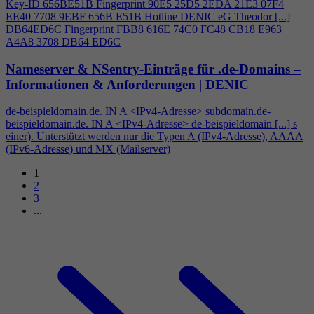
Key-ID 656BE51B Fingerprint 90E5 25D5 2EDA 21E3 07F
4
EE40 7708 9EBF 656B E51B Hotline DENIC eG Theodor [...]
DB64ED6C Fingerprint FBB8 616E 74C0 FC48 CB18 E963
A
4
A8 3708 DB64 ED6C
Nameserver & NSentry-Einträge für .de-Domains –
Informationen & Anforderungen | DENIC
de-beispieldomain.de. IN A <IPv
4
-Adresse> subdomain.de-
beispieldomain.de. IN A <IPv
4
-Adresse> de-beispieldomain [...] s
einer). Unterstützt werden nur die Typen A (IPv
4
-Adresse), AAAA
(IPv6-Adresse) und MX (Mailserver)
1
2
3
...