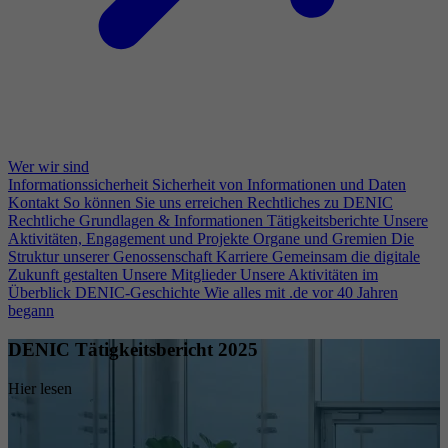
Wer wir sind
Informationssicherheit
Sicherheit von Informationen und Daten
Kontakt
So können Sie uns erreichen
Rechtliches zu DENIC
Rechtliche Grundlagen & Informationen
Tätigkeitsberichte
Unsere
Aktivitäten, Engagement und Projekte
Organe und Gremien
Die
Struktur unserer Genossenschaft
Karriere
Gemeinsam die digitale
Zukunft gestalten
Unsere Mitglieder
Unsere Aktivitäten im
Überblick
DENIC-Geschichte
Wie alles mit .de vor 40 Jahren
begann
DENIC Tätigkeitsbericht 2025
Hier lesen