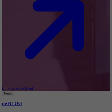
Linktext to be filled
News
de BLOG