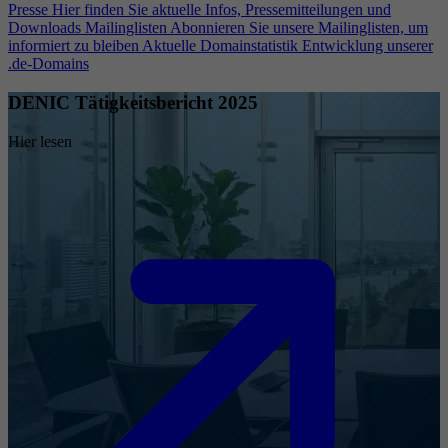
Presse
Hier finden Sie aktuelle Infos, Pressemitteilungen und
Downloads
Mailinglisten
Abonnieren Sie unsere Mailinglisten, um
informiert zu bleiben
Aktuelle Domainstatistik
Entwicklung unserer
.de-Domains
DENIC Tätigkeitsbericht 2025
Hier lesen