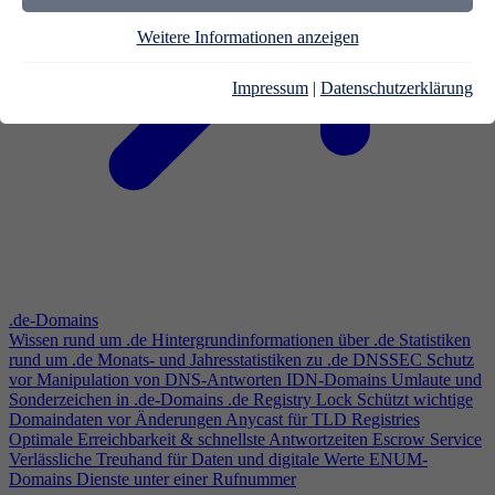
Weitere Informationen anzeigen
Impressum
|
Datenschutzerklärung
.de-Domains
Wissen rund um .de
Hintergrundinformationen über .de
Statistiken
rund um .de
Monats- und Jahresstatistiken zu .de
DNSSEC
Schutz
vor Manipulation von DNS-Antworten
IDN-Domains
Umlaute und
Sonderzeichen in .de-Domains
.de Registry Lock
Schützt wichtige
Domaindaten vor Änderungen
Anycast für TLD Registries
Optimale Erreichbarkeit & schnellste Antwortzeiten
Escrow Service
Verlässliche Treuhand für Daten und digitale Werte
ENUM-
Domains
Dienste unter einer Rufnummer