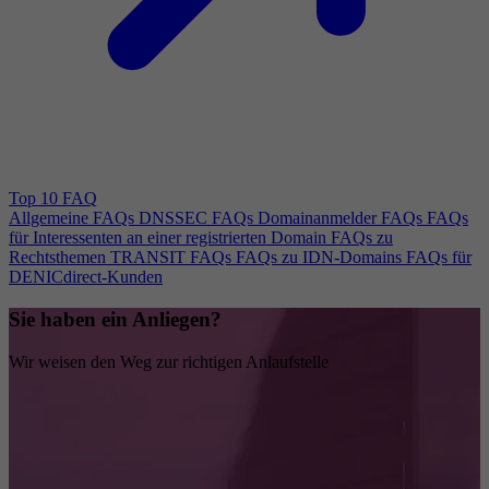
Top 10 FAQ
Allgemeine FAQs
DNSSEC FAQs
Domainanmelder FAQs
FAQs
für Interessenten an einer registrierten Domain
FAQs zu
Rechtsthemen
TRANSIT FAQs
FAQs zu IDN-Domains
FAQs für
DENICdirect-Kunden
Sie haben ein Anliegen?
Wir weisen den Weg zur richtigen Anlaufstelle