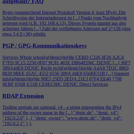
aufgebaut?
FAQ
Bytes (entsprechend Internet Protokoll Version
4
, kurz IPv
4
). Die
Schreibweise der Internetadressen ist [...] Punkt vom Nachbarbyte
getrennt wird (z.B. 192.168.
4
.13). Dieses System stammt aus den
achtziger Jahren [...] Zahl der verfügbaren Adressen auf 2^128 (also
etwa 3,
4
E+38) erhöht.
PGP / GPG-Kommunikationskeys
Services Whois whois[at]denic[dot]de CEBD C326
4
F26 A2C
4
F7FD 9C15 2250 0F07 9C81 465E DB64ED6C DENIC [...] 36F7
309A44E8 DENIC Recht recht[at]denic[dot]de A
4
A8 7D2C 8803
8820 9BEE 65AC 4552 6556 309A 44E8 656BE51B [...] Support
info[at]denic[dot]de 90E5 25D5 2EDA 21E3 07F
4
EE40 7708
9EBF 656B E51B CE8EC00C DENIC Direct Services
RDAP Extension
Trailing periods are optional. v
4
- a string representing the IPv
4
address of the owner name in the [...] "denic.de", "denic_v
4
":
"192.0.2.0" }, { "denic_owner": "www.denic.de", "denic_v
4
":
"192.0.2.1" } ],