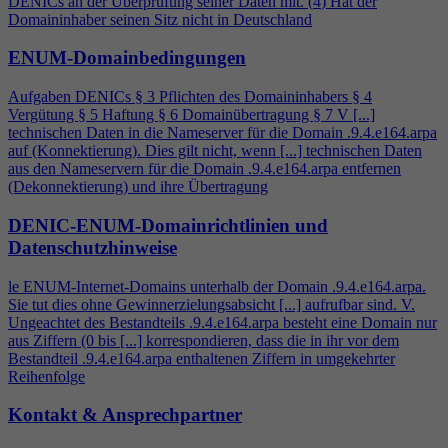
DENICs an der Überprüfung seiner Daten mit. (
4
) Hat der
Domaininhaber seinen Sitz nicht in Deutschland
ENUM-Domainbedingungen
Aufgaben DENICs § 3 Pflichten des Domaininhabers §
4
Vergütung § 5 Haftung § 6 Domainübertragung § 7 V [...]
technischen Daten in die Nameserver für die Domain .9.
4
.e164.arpa
auf (Konnektierung). Dies gilt nicht, wenn [...] technischen Daten
aus den Nameservern für die Domain .9.
4
.e164.arpa entfernen
(Dekonnektierung) und ihre Übertragung
DENIC-ENUM-Domainrichtlinien und
Datenschutzhinweise
le ENUM-Internet-Domains unterhalb der Domain .9.
4
.e164.arpa.
Sie tut dies ohne Gewinnerzielungsabsicht [...] aufrufbar sind. V.
Ungeachtet des Bestandteils .9.
4
.e164.arpa besteht eine Domain nur
aus Ziffern (0 bis [...] korrespondieren, dass die in ihr vor dem
Bestandteil .9.
4
.e164.arpa enthaltenen Ziffern in umgekehrter
Reihenfolge
Kontakt & Ansprechpartner