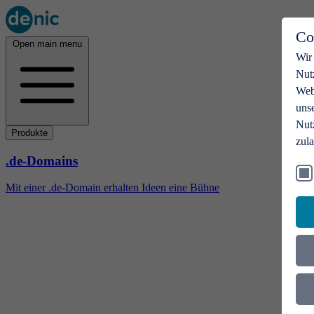
Co
Open main menu
Wir
Nut
Webs
uns
Nut
Produkte
zul
.de-Domains
Mit einer .de-Domain erhalten Ideen eine Bühne