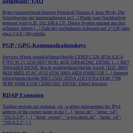
aufgebaut?
FAQ
Bytes (entsprechend Internet Protokoll Version
4
, kurz IPv
4
). Die
Schreibweise der Internetadressen ist [...] Punkt vom Nachbarbyte
getrennt wird (z.B. 192.168.
4
.13). Dieses System stammt aus den
achtziger Jahren [...] Zahl der verfügbaren Adressen auf 2^128 (also
etwa 3,
4
E+38) erhöht.
PGP / GPG-Kommunikationskeys
Services Whois whois[at]denic[dot]de CEBD C326
4
F26 A2C
4
F7FD 9C15 2250 0F07 9C81 465E DB64ED6C DENIC [...] 36F7
309A44E8 DENIC Recht recht[at]denic[dot]de A
4
A8 7D2C 8803
8820 9BEE 65AC 4552 6556 309A 44E8 656BE51B [...] Support
info[at]denic[dot]de 90E5 25D5 2EDA 21E3 07F
4
EE40 7708
9EBF 656B E51B CE8EC00C DENIC Direct Services
RDAP Extension
Trailing periods are optional. v
4
- a string representing the IPv
4
address of the owner name in the [...] "denic.de", "denic_v
4
":
"192.0.2.0" }, { "denic_owner": "www.denic.de", "denic_v
4
":
"192.0.2.1" } ],