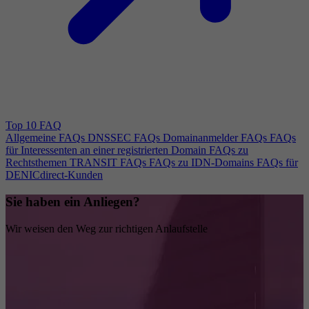
Top 10 FAQ
Allgemeine FAQs
DNSSEC FAQs
Domainanmelder FAQs
FAQs
für Interessenten an einer registrierten Domain
FAQs zu
Rechtsthemen
TRANSIT FAQs
FAQs zu IDN-Domains
FAQs für
DENICdirect-Kunden
Sie haben ein Anliegen?
Wir weisen den Weg zur richtigen Anlaufstelle