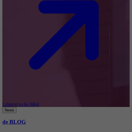
Linktext to be filled
News
de BLOG