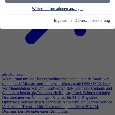
Weitere Informationen anzeigen
Impressum
|
Datenschutzerklärung
.de-Domains
Wissen rund um .de
Hintergrundinformationen über .de
Statistiken
rund um .de
Monats- und Jahresstatistiken zu .de
DNSSEC
Schutz
vor Manipulation von DNS-Antworten
IDN-Domains
Umlaute und
Sonderzeichen in .de-Domains
.de Registry Lock
Schützt wichtige
Domaindaten vor Änderungen
Anycast für TLD Registries
Optimale Erreichbarkeit & schnellste Antwortzeiten
Escrow Service
Verlässliche Treuhand für Daten und digitale Werte
ENUM-
Domains
Dienste unter einer Rufnummer