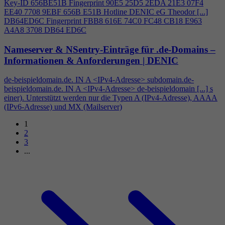
Key-ID 656BE51B Fingerprint 90E5 25D5 2EDA 21E3 07F
4
EE40 7708 9EBF 656B E51B Hotline DENIC eG Theodor [...]
DB64ED6C Fingerprint FBB8 616E 74C0 FC48 CB18 E963
A
4
A8 3708 DB64 ED6C
Nameserver & NSentry-Einträge für .de-Domains –
Informationen & Anforderungen | DENIC
de-beispieldomain.de. IN A <IPv
4
-Adresse> subdomain.de-
beispieldomain.de. IN A <IPv
4
-Adresse> de-beispieldomain [...] s
einer). Unterstützt werden nur die Typen A (IPv
4
-Adresse), AAAA
(IPv6-Adresse) und MX (Mailserver)
1
2
3
...