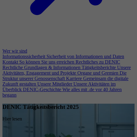
Wer wir sind
Informationssicherheit
Sicherheit von Informationen und Daten
Kontakt
So können Sie uns erreichen
Rechtliches zu DENIC
Rechtliche Grundlagen & Informationen
Tätigkeitsberichte
Unsere
Aktivitäten, Engagement und Projekte
Organe und Gremien
Die
Struktur unserer Genossenschaft
Karriere
Gemeinsam die digitale
Zukunft gestalten
Unsere Mitglieder
Unsere Aktivitäten im
Überblick
DENIC-Geschichte
Wie alles mit .de vor 40 Jahren
begann
DENIC Tätigkeitsbericht 2025
Hier lesen