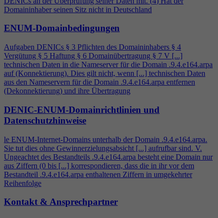
DENICs an der Überprüfung seiner Daten mit. (
4
) Hat der
Domaininhaber seinen Sitz nicht in Deutschland
ENUM-Domainbedingungen
Aufgaben DENICs § 3 Pflichten des Domaininhabers §
4
Vergütung § 5 Haftung § 6 Domainübertragung § 7 V [...]
technischen Daten in die Nameserver für die Domain .9.
4
.e164.arpa
auf (Konnektierung). Dies gilt nicht, wenn [...] technischen Daten
aus den Nameservern für die Domain .9.
4
.e164.arpa entfernen
(Dekonnektierung) und ihre Übertragung
DENIC-ENUM-Domainrichtlinien und
Datenschutzhinweise
le ENUM-Internet-Domains unterhalb der Domain .9.
4
.e164.arpa.
Sie tut dies ohne Gewinnerzielungsabsicht [...] aufrufbar sind. V.
Ungeachtet des Bestandteils .9.
4
.e164.arpa besteht eine Domain nur
aus Ziffern (0 bis [...] korrespondieren, dass die in ihr vor dem
Bestandteil .9.
4
.e164.arpa enthaltenen Ziffern in umgekehrter
Reihenfolge
Kontakt & Ansprechpartner