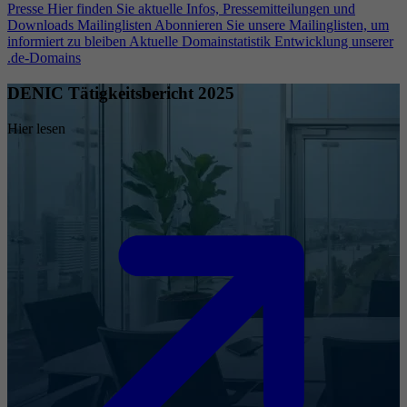
Presse
Hier finden Sie aktuelle Infos, Pressemitteilungen und
Downloads
Mailinglisten
Abonnieren Sie unsere Mailinglisten, um
informiert zu bleiben
Aktuelle Domainstatistik
Entwicklung unserer
.de-Domains
DENIC Tätigkeitsbericht 2025
Hier lesen