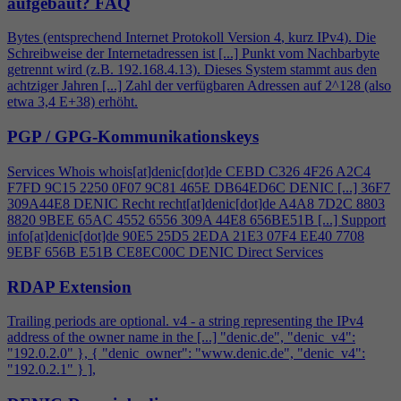
aufgebaut?
FAQ
Bytes (entsprechend Internet Protokoll Version
4
, kurz IPv
4
). Die
Schreibweise der Internetadressen ist [...] Punkt vom Nachbarbyte
getrennt wird (z.B. 192.168.
4
.13). Dieses System stammt aus den
achtziger Jahren [...] Zahl der verfügbaren Adressen auf 2^128 (also
etwa 3,
4
E+38) erhöht.
PGP / GPG-Kommunikationskeys
Services Whois whois[at]denic[dot]de CEBD C326
4
F26 A2C
4
F7FD 9C15 2250 0F07 9C81 465E DB64ED6C DENIC [...] 36F7
309A44E8 DENIC Recht recht[at]denic[dot]de A
4
A8 7D2C 8803
8820 9BEE 65AC 4552 6556 309A 44E8 656BE51B [...] Support
info[at]denic[dot]de 90E5 25D5 2EDA 21E3 07F
4
EE40 7708
9EBF 656B E51B CE8EC00C DENIC Direct Services
RDAP Extension
Trailing periods are optional. v
4
- a string representing the IPv
4
address of the owner name in the [...] "denic.de", "denic_v
4
":
"192.0.2.0" }, { "denic_owner": "www.denic.de", "denic_v
4
":
"192.0.2.1" } ],