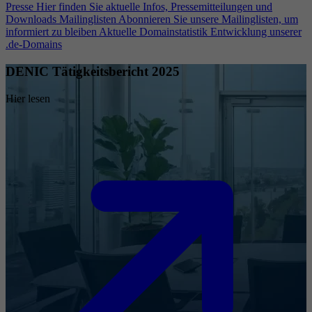
Presse
Hier finden Sie aktuelle Infos, Pressemitteilungen und
Downloads
Mailinglisten
Abonnieren Sie unsere Mailinglisten, um
informiert zu bleiben
Aktuelle Domainstatistik
Entwicklung unserer
.de-Domains
DENIC Tätigkeitsbericht 2025
Hier lesen