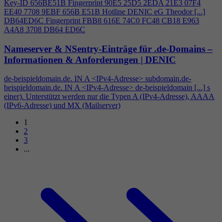
Key-ID 656BE51B Fingerprint 90E5 25D5 2EDA 21E3 07F
4
EE40 7708 9EBF 656B E51B Hotline DENIC eG Theodor [...]
DB64ED6C Fingerprint FBB8 616E 74C0 FC48 CB18 E963
A
4
A8 3708 DB64 ED6C
Nameserver & NSentry-Einträge für .de-Domains –
Informationen & Anforderungen | DENIC
de-beispieldomain.de. IN A <IPv
4
-Adresse> subdomain.de-
beispieldomain.de. IN A <IPv
4
-Adresse> de-beispieldomain [...] s
einer). Unterstützt werden nur die Typen A (IPv
4
-Adresse), AAAA
(IPv6-Adresse) und MX (Mailserver)
1
2
3
...