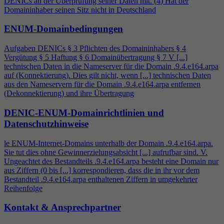
DENICs an der Überprüfung seiner Daten mit. (
4
) Hat der
Domaininhaber seinen Sitz nicht in Deutschland
ENUM-Domainbedingungen
Aufgaben DENICs § 3 Pflichten des Domaininhabers §
4
Vergütung § 5 Haftung § 6 Domainübertragung § 7 V [...]
technischen Daten in die Nameserver für die Domain .9.
4
.e164.arpa
auf (Konnektierung). Dies gilt nicht, wenn [...] technischen Daten
aus den Nameservern für die Domain .9.
4
.e164.arpa entfernen
(Dekonnektierung) und ihre Übertragung
DENIC-ENUM-Domainrichtlinien und
Datenschutzhinweise
le ENUM-Internet-Domains unterhalb der Domain .9.
4
.e164.arpa.
Sie tut dies ohne Gewinnerzielungsabsicht [...] aufrufbar sind. V.
Ungeachtet des Bestandteils .9.
4
.e164.arpa besteht eine Domain nur
aus Ziffern (0 bis [...] korrespondieren, dass die in ihr vor dem
Bestandteil .9.
4
.e164.arpa enthaltenen Ziffern in umgekehrter
Reihenfolge
Kontakt & Ansprechpartner