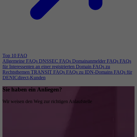
Top 10 FAQ
Allgemeine FAQs
DNSSEC FAQs
Domainanmelder FAQs
FAQs
für Interessenten an einer registrierten Domain
FAQs zu
Rechtsthemen
TRANSIT FAQs
FAQs zu IDN-Domains
FAQs für
DENICdirect-Kunden
Sie haben ein Anliegen?
Wir weisen den Weg zur richtigen Anlaufstelle