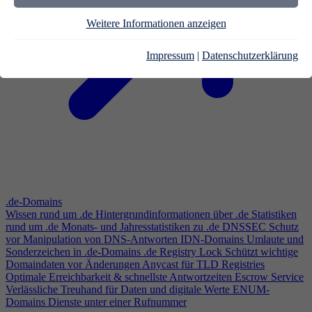
Weitere Informationen anzeigen
Impressum
|
Datenschutzerklärung
.de-Domains
Wissen rund um .de
Hintergrundinformationen über .de
Statistiken
rund um .de
Monats- und Jahresstatistiken zu .de
DNSSEC
Schutz
vor Manipulation von DNS-Antworten
IDN-Domains
Umlaute und
Sonderzeichen in .de-Domains
.de Registry Lock
Schützt wichtige
Domaindaten vor Änderungen
Anycast für TLD Registries
Optimale Erreichbarkeit & schnellste Antwortzeiten
Escrow Service
Verlässliche Treuhand für Daten und digitale Werte
ENUM-
Domains
Dienste unter einer Rufnummer