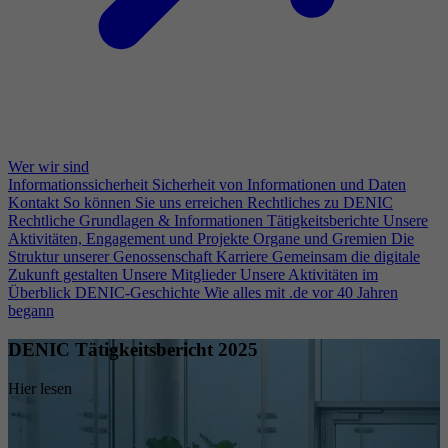
Wer wir sind
Informationssicherheit
Sicherheit von Informationen und Daten
Kontakt
So können Sie uns erreichen
Rechtliches zu DENIC
Rechtliche Grundlagen & Informationen
Tätigkeitsberichte
Unsere
Aktivitäten, Engagement und Projekte
Organe und Gremien
Die
Struktur unserer Genossenschaft
Karriere
Gemeinsam die digitale
Zukunft gestalten
Unsere Mitglieder
Unsere Aktivitäten im
Überblick
DENIC-Geschichte
Wie alles mit .de vor 40 Jahren
begann
DENIC Tätigkeitsbericht 2025
Hier lesen