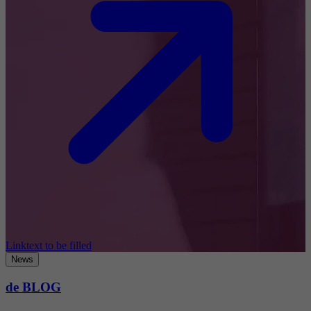
Linktext to be filled
News
de BLOG