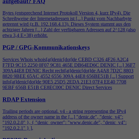
aufgebaut?
FAQ
Bytes (entsprechend Internet Protokoll Version
4
, kurz IPv
4
). Die
Schreibweise der Internetadressen ist [...] Punkt vom Nachbarbyte
getrennt wird (z.B. 192.168.
4
.13). Dieses System stammt aus den
achtziger Jahren [...] Zahl der verfügbaren Adressen auf 2^128 (also
etwa 3,
4
E+38) erhöht.
PGP / GPG-Kommunikationskeys
Services Whois whois[at]denic[dot]de CEBD C326
4
F26 A2C
4
F7FD 9C15 2250 0F07 9C81 465E DB64ED6C DENIC [...] 36F7
309A44E8 DENIC Recht recht[at]denic[dot]de A
4
A8 7D2C 8803
8820 9BEE 65AC 4552 6556 309A 44E8 656BE51B [...] Support
info[at]denic[dot]de 90E5 25D5 2EDA 21E3 07F
4
EE40 7708
9EBF 656B E51B CE8EC00C DENIC Direct Services
RDAP Extension
Trailing periods are optional. v
4
- a string representing the IPv
4
address of the owner name in the [...] "denic.de", "denic_v
4
":
"192.0.2.0" }, { "denic_owner": "www.denic.de", "denic_v
4
":
"192.0.2.1" } ],