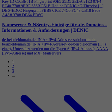
Key-ID 656BE51B Fingerprint 90E5 25D5 2EDA 21E3 07F
4
EE40 7708 9EBF 656B E51B Hotline DENIC eG Theodor [...]
DB64ED6C Fingerprint FBB8 616E 74C0 FC48 CB18 E963
A
4
A8 3708 DB64 ED6C
Nameserver & NSentry-Einträge für .de-Domains –
Informationen & Anforderungen | DENIC
de-beispieldomain.de. IN A <IPv
4
-Adresse> subdomain.de-
beispieldomain.de. IN A <IPv
4
-Adresse> de-beispieldomain [...] s
einer). Unterstützt werden nur die Typen A (IPv
4
-Adresse), AAAA
(IPv6-Adresse) und MX (Mailserver)
1
2
3
...