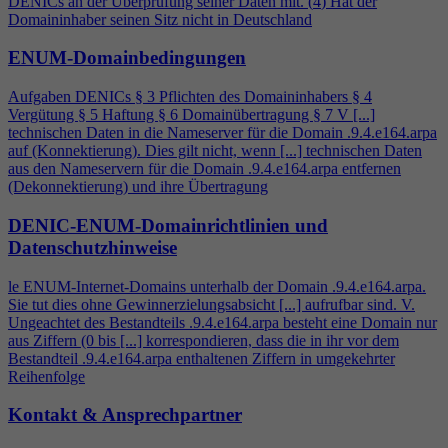
DENICs an der Überprüfung seiner Daten mit. (
4
) Hat der
Domaininhaber seinen Sitz nicht in Deutschland
ENUM-Domainbedingungen
Aufgaben DENICs § 3 Pflichten des Domaininhabers §
4
Vergütung § 5 Haftung § 6 Domainübertragung § 7 V [...]
technischen Daten in die Nameserver für die Domain .9.
4
.e164.arpa
auf (Konnektierung). Dies gilt nicht, wenn [...] technischen Daten
aus den Nameservern für die Domain .9.
4
.e164.arpa entfernen
(Dekonnektierung) und ihre Übertragung
DENIC-ENUM-Domainrichtlinien und
Datenschutzhinweise
le ENUM-Internet-Domains unterhalb der Domain .9.
4
.e164.arpa.
Sie tut dies ohne Gewinnerzielungsabsicht [...] aufrufbar sind. V.
Ungeachtet des Bestandteils .9.
4
.e164.arpa besteht eine Domain nur
aus Ziffern (0 bis [...] korrespondieren, dass die in ihr vor dem
Bestandteil .9.
4
.e164.arpa enthaltenen Ziffern in umgekehrter
Reihenfolge
Kontakt & Ansprechpartner