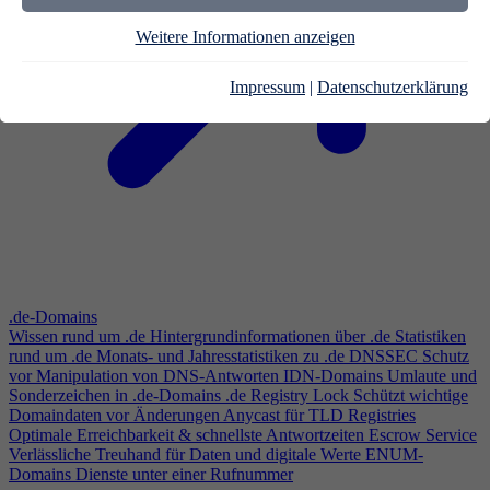
Weitere Informationen anzeigen
Impressum
|
Datenschutzerklärung
.de-Domains
Wissen rund um .de
Hintergrundinformationen über .de
Statistiken
rund um .de
Monats- und Jahresstatistiken zu .de
DNSSEC
Schutz
vor Manipulation von DNS-Antworten
IDN-Domains
Umlaute und
Sonderzeichen in .de-Domains
.de Registry Lock
Schützt wichtige
Domaindaten vor Änderungen
Anycast für TLD Registries
Optimale Erreichbarkeit & schnellste Antwortzeiten
Escrow Service
Verlässliche Treuhand für Daten und digitale Werte
ENUM-
Domains
Dienste unter einer Rufnummer