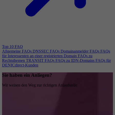
Top 10 FAQ
Allgemeine FAQs
DNSSEC FAQs
Domainanmelder FAQs
FAQs
für Interessenten an einer registrierten Domain
FAQs zu
Rechtsthemen
TRANSIT FAQs
FAQs zu IDN-Domains
FAQs für
DENICdirect-Kunden
Sie haben ein Anliegen?
Wir weisen den Weg zur richtigen Anlaufstelle