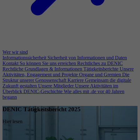
Wer wir sind
Informationssicherheit
Sicherheit von Informationen und Daten
Kontakt
So können Sie uns erreichen
Rechtliches zu DENIC
Rechtliche Grundlagen & Informationen
Tätigkeitsberichte
Unsere
Aktivitäten, Engagement und Projekte
Organe und Gremien
Die
Struktur unserer Genossenschaft
Karriere
Gemeinsam die digitale
Zukunft gestalten
Unsere Mitglieder
Unsere Aktivitäten im
Überblick
DENIC-Geschichte
Wie alles mit .de vor 40 Jahren
begann
DENIC Tätigkeitsbericht 2025
Hier lesen