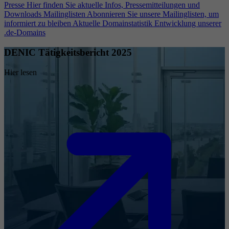
Presse
Hier finden Sie aktuelle Infos, Pressemitteilungen und
Downloads
Mailinglisten
Abonnieren Sie unsere Mailinglisten, um
informiert zu bleiben
Aktuelle Domainstatistik
Entwicklung unserer
.de-Domains
DENIC Tätigkeitsbericht 2025
Hier lesen