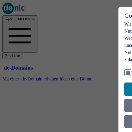
Co
Open main menu
Wir
Nut
Webs
uns
Nut
Produkte
zul
.de-Domains
Mit einer .de-Domain erhalten Ideen eine Bühne