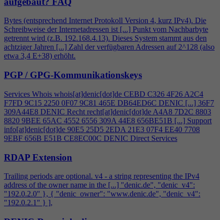
aufgebaut?
FAQ
Bytes (entsprechend Internet Protokoll Version
4
, kurz IPv
4
). Die
Schreibweise der Internetadressen ist [...] Punkt vom Nachbarbyte
getrennt wird (z.B. 192.168.
4
.13). Dieses System stammt aus den
achtziger Jahren [...] Zahl der verfügbaren Adressen auf 2^128 (also
etwa 3,
4
E+38) erhöht.
PGP / GPG-Kommunikationskeys
Services Whois whois[at]denic[dot]de CEBD C326
4
F26 A2C
4
F7FD 9C15 2250 0F07 9C81 465E DB64ED6C DENIC [...] 36F7
309A44E8 DENIC Recht recht[at]denic[dot]de A
4
A8 7D2C 8803
8820 9BEE 65AC 4552 6556 309A 44E8 656BE51B [...] Support
info[at]denic[dot]de 90E5 25D5 2EDA 21E3 07F
4
EE40 7708
9EBF 656B E51B CE8EC00C DENIC Direct Services
RDAP Extension
Trailing periods are optional. v
4
- a string representing the IPv
4
address of the owner name in the [...] "denic.de", "denic_v
4
":
"192.0.2.0" }, { "denic_owner": "www.denic.de", "denic_v
4
":
"192.0.2.1" } ],