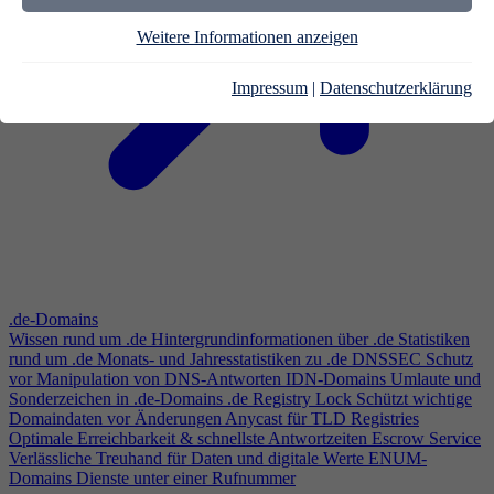
Weitere Informationen anzeigen
Impressum
|
Datenschutzerklärung
.de-Domains
Wissen rund um .de
Hintergrundinformationen über .de
Statistiken
rund um .de
Monats- und Jahresstatistiken zu .de
DNSSEC
Schutz
vor Manipulation von DNS-Antworten
IDN-Domains
Umlaute und
Sonderzeichen in .de-Domains
.de Registry Lock
Schützt wichtige
Domaindaten vor Änderungen
Anycast für TLD Registries
Optimale Erreichbarkeit & schnellste Antwortzeiten
Escrow Service
Verlässliche Treuhand für Daten und digitale Werte
ENUM-
Domains
Dienste unter einer Rufnummer