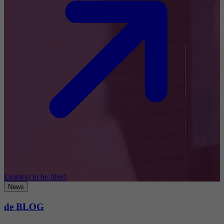
Linktext to be filled
News
de BLOG