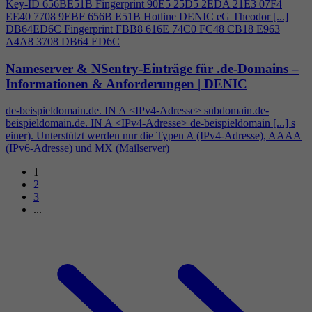
Key-ID 656BE51B Fingerprint 90E5 25D5 2EDA 21E3 07F
4
EE40 7708 9EBF 656B E51B Hotline DENIC eG Theodor [...]
DB64ED6C Fingerprint FBB8 616E 74C0 FC48 CB18 E963
A
4
A8 3708 DB64 ED6C
Nameserver & NSentry-Einträge für .de-Domains –
Informationen & Anforderungen | DENIC
de-beispieldomain.de. IN A <IPv
4
-Adresse> subdomain.de-
beispieldomain.de. IN A <IPv
4
-Adresse> de-beispieldomain [...] s
einer). Unterstützt werden nur die Typen A (IPv
4
-Adresse), AAAA
(IPv6-Adresse) und MX (Mailserver)
1
2
3
...