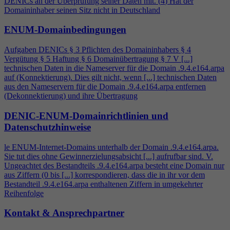
DENICs an der Überprüfung seiner Daten mit. (
4
) Hat der
Domaininhaber seinen Sitz nicht in Deutschland
ENUM-Domainbedingungen
Aufgaben DENICs § 3 Pflichten des Domaininhabers §
4
Vergütung § 5 Haftung § 6 Domainübertragung § 7 V [...]
technischen Daten in die Nameserver für die Domain .9.
4
.e164.arpa
auf (Konnektierung). Dies gilt nicht, wenn [...] technischen Daten
aus den Nameservern für die Domain .9.
4
.e164.arpa entfernen
(Dekonnektierung) und ihre Übertragung
DENIC-ENUM-Domainrichtlinien und
Datenschutzhinweise
le ENUM-Internet-Domains unterhalb der Domain .9.
4
.e164.arpa.
Sie tut dies ohne Gewinnerzielungsabsicht [...] aufrufbar sind. V.
Ungeachtet des Bestandteils .9.
4
.e164.arpa besteht eine Domain nur
aus Ziffern (0 bis [...] korrespondieren, dass die in ihr vor dem
Bestandteil .9.
4
.e164.arpa enthaltenen Ziffern in umgekehrter
Reihenfolge
Kontakt & Ansprechpartner