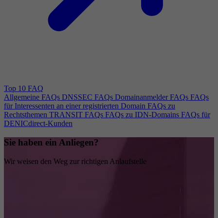
Top 10 FAQ
Allgemeine FAQs
DNSSEC FAQs
Domainanmelder FAQs
FAQs
für Interessenten an einer registrierten Domain
FAQs zu
Rechtsthemen
TRANSIT FAQs
FAQs zu IDN-Domains
FAQs für
DENICdirect-Kunden
Sie haben ein Anliegen?
Wir weisen den Weg zur richtigen Anlaufstelle