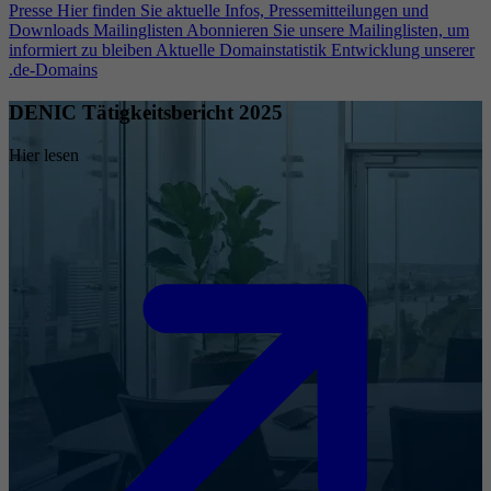
Presse
Hier finden Sie aktuelle Infos, Pressemitteilungen und
Downloads
Mailinglisten
Abonnieren Sie unsere Mailinglisten, um
informiert zu bleiben
Aktuelle Domainstatistik
Entwicklung unserer
.de-Domains
DENIC Tätigkeitsbericht 2025
Hier lesen