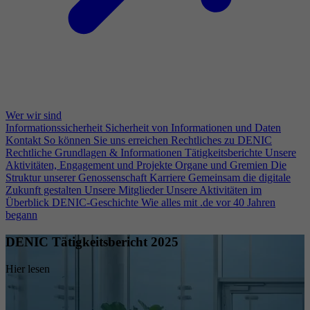
Wer wir sind
Informationssicherheit
Sicherheit von Informationen und Daten
Kontakt
So können Sie uns erreichen
Rechtliches zu DENIC
Rechtliche Grundlagen & Informationen
Tätigkeitsberichte
Unsere
Aktivitäten, Engagement und Projekte
Organe und Gremien
Die
Struktur unserer Genossenschaft
Karriere
Gemeinsam die digitale
Zukunft gestalten
Unsere Mitglieder
Unsere Aktivitäten im
Überblick
DENIC-Geschichte
Wie alles mit .de vor 40 Jahren
begann
DENIC Tätigkeitsbericht 2025
Hier lesen