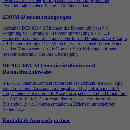
DENICs an der Überprüfung seiner Daten mit. (
4
) Hat der
Domaininhaber seinen Sitz nicht in Deutschland
ENUM-Domainbedingungen
Aufgaben DENICs § 3 Pflichten des Domaininhabers §
4
Vergütung § 5 Haftung § 6 Domainübertragung § 7 V [...]
technischen Daten in die Nameserver für die Domain .9.
4
.e164.arpa
auf (Konnektierung). Dies gilt nicht, wenn [...] technischen Daten
aus den Nameservern für die Domain .9.
4
.e164.arpa entfernen
(Dekonnektierung) und ihre Übertragung
DENIC-ENUM-Domainrichtlinien und
Datenschutzhinweise
le ENUM-Internet-Domains unterhalb der Domain .9.
4
.e164.arpa.
Sie tut dies ohne Gewinnerzielungsabsicht [...] aufrufbar sind. V.
Ungeachtet des Bestandteils .9.
4
.e164.arpa besteht eine Domain nur
aus Ziffern (0 bis [...] korrespondieren, dass die in ihr vor dem
Bestandteil .9.
4
.e164.arpa enthaltenen Ziffern in umgekehrter
Reihenfolge
Kontakt & Ansprechpartner