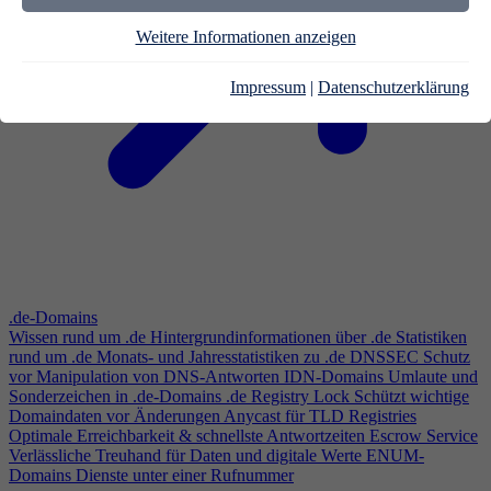
Weitere Informationen anzeigen
Impressum
|
Datenschutzerklärung
.de-Domains
Wissen rund um .de
Hintergrundinformationen über .de
Statistiken
rund um .de
Monats- und Jahresstatistiken zu .de
DNSSEC
Schutz
vor Manipulation von DNS-Antworten
IDN-Domains
Umlaute und
Sonderzeichen in .de-Domains
.de Registry Lock
Schützt wichtige
Domaindaten vor Änderungen
Anycast für TLD Registries
Optimale Erreichbarkeit & schnellste Antwortzeiten
Escrow Service
Verlässliche Treuhand für Daten und digitale Werte
ENUM-
Domains
Dienste unter einer Rufnummer