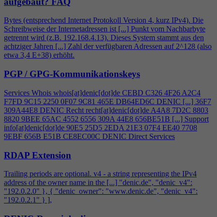
aufgebaut?
FAQ
Bytes (entsprechend Internet Protokoll Version
4
, kurz IPv
4
). Die
Schreibweise der Internetadressen ist [...] Punkt vom Nachbarbyte
getrennt wird (z.B. 192.168.
4
.13). Dieses System stammt aus den
achtziger Jahren [...] Zahl der verfügbaren Adressen auf 2^128 (also
etwa 3,
4
E+38) erhöht.
PGP / GPG-Kommunikationskeys
Services Whois whois[at]denic[dot]de CEBD C326
4
F26 A2C
4
F7FD 9C15 2250 0F07 9C81 465E DB64ED6C DENIC [...] 36F7
309A44E8 DENIC Recht recht[at]denic[dot]de A
4
A8 7D2C 8803
8820 9BEE 65AC 4552 6556 309A 44E8 656BE51B [...] Support
info[at]denic[dot]de 90E5 25D5 2EDA 21E3 07F
4
EE40 7708
9EBF 656B E51B CE8EC00C DENIC Direct Services
RDAP Extension
Trailing periods are optional. v
4
- a string representing the IPv
4
address of the owner name in the [...] "denic.de", "denic_v
4
":
"192.0.2.0" }, { "denic_owner": "www.denic.de", "denic_v
4
":
"192.0.2.1" } ],