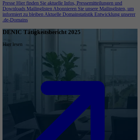
Presse
Hier finden Sie aktuelle Infos, Pressemitteilungen und
Downloads
Mailinglisten
Abonnieren Sie unsere Mailinglisten, um
informiert zu bleiben
Aktuelle Domainstatistik
Entwicklung unserer
.de-Domains
DENIC Tätigkeitsbericht 2025
Hier lesen