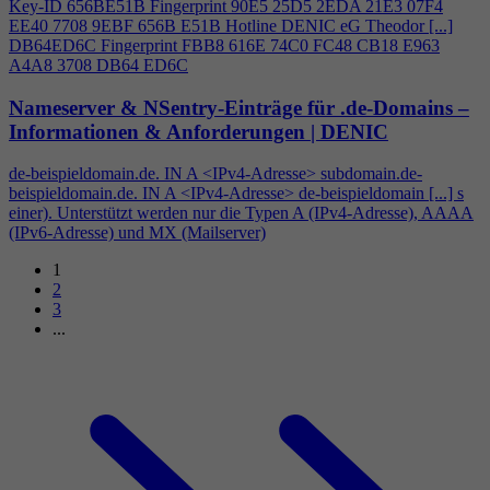
Key-ID 656BE51B Fingerprint 90E5 25D5 2EDA 21E3 07F
4
EE40 7708 9EBF 656B E51B Hotline DENIC eG Theodor [...]
DB64ED6C Fingerprint FBB8 616E 74C0 FC48 CB18 E963
A
4
A8 3708 DB64 ED6C
Nameserver & NSentry-Einträge für .de-Domains –
Informationen & Anforderungen | DENIC
de-beispieldomain.de. IN A <IPv
4
-Adresse> subdomain.de-
beispieldomain.de. IN A <IPv
4
-Adresse> de-beispieldomain [...] s
einer). Unterstützt werden nur die Typen A (IPv
4
-Adresse), AAAA
(IPv6-Adresse) und MX (Mailserver)
1
2
3
...