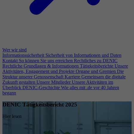
Wer wir sind
Informationssicherheit
Sicherheit von Informationen und Daten
Kontakt
So können Sie uns erreichen
Rechtliches zu DENIC
Rechtliche Grundlagen & Informationen
Tätigkeitsberichte
Unsere
Aktivitäten, Engagement und Projekte
Organe und Gremien
Die
Struktur unserer Genossenschaft
Karriere
Gemeinsam die digitale
Zukunft gestalten
Unsere Mitglieder
Unsere Aktivitäten im
Überblick
DENIC-Geschichte
Wie alles mit .de vor 40 Jahren
begann
DENIC Tätigkeitsbericht 2025
Hier lesen