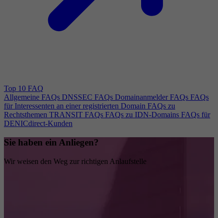
Top 10 FAQ
Allgemeine FAQs
DNSSEC FAQs
Domainanmelder FAQs
FAQs
für Interessenten an einer registrierten Domain
FAQs zu
Rechtsthemen
TRANSIT FAQs
FAQs zu IDN-Domains
FAQs für
DENICdirect-Kunden
Sie haben ein Anliegen?
Wir weisen den Weg zur richtigen Anlaufstelle