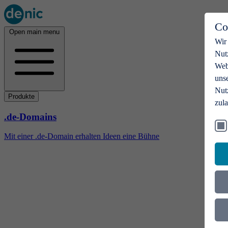
Co
Open main menu
Wir
Nut
Webs
uns
Nut
Produkte
zul
.de-Domains
Mit einer .de-Domain erhalten Ideen eine Bühne