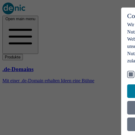
Co
Open main menu
Wir
Nut
Webs
uns
Nut
Produkte
zul
.de-Domains
Mit einer .de-Domain erhalten Ideen eine Bühne