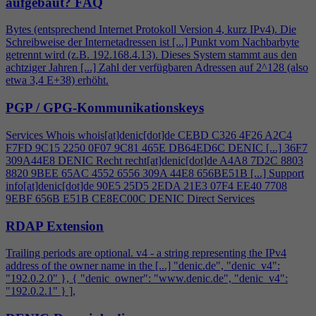
aufgebaut?
FAQ
Bytes (entsprechend Internet Protokoll Version
4
, kurz IPv
4
). Die
Schreibweise der Internetadressen ist [...] Punkt vom Nachbarbyte
getrennt wird (z.B. 192.168.
4
.13). Dieses System stammt aus den
achtziger Jahren [...] Zahl der verfügbaren Adressen auf 2^128 (also
etwa 3,
4
E+38) erhöht.
PGP / GPG-Kommunikationskeys
Services Whois whois[at]denic[dot]de CEBD C326
4
F26 A2C
4
F7FD 9C15 2250 0F07 9C81 465E DB64ED6C DENIC [...] 36F7
309A44E8 DENIC Recht recht[at]denic[dot]de A
4
A8 7D2C 8803
8820 9BEE 65AC 4552 6556 309A 44E8 656BE51B [...] Support
info[at]denic[dot]de 90E5 25D5 2EDA 21E3 07F
4
EE40 7708
9EBF 656B E51B CE8EC00C DENIC Direct Services
RDAP Extension
Trailing periods are optional. v
4
- a string representing the IPv
4
address of the owner name in the [...] "denic.de", "denic_v
4
":
"192.0.2.0" }, { "denic_owner": "www.denic.de", "denic_v
4
":
"192.0.2.1" } ],