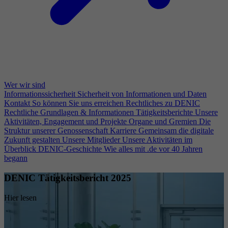
Wer wir sind
Informationssicherheit
Sicherheit von Informationen und Daten
Kontakt
So können Sie uns erreichen
Rechtliches zu DENIC
Rechtliche Grundlagen & Informationen
Tätigkeitsberichte
Unsere
Aktivitäten, Engagement und Projekte
Organe und Gremien
Die
Struktur unserer Genossenschaft
Karriere
Gemeinsam die digitale
Zukunft gestalten
Unsere Mitglieder
Unsere Aktivitäten im
Überblick
DENIC-Geschichte
Wie alles mit .de vor 40 Jahren
begann
DENIC Tätigkeitsbericht 2025
Hier lesen