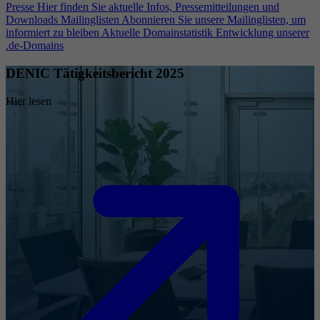
Presse
Hier finden Sie aktuelle Infos, Pressemitteilungen und
Downloads
Mailinglisten
Abonnieren Sie unsere Mailinglisten, um
informiert zu bleiben
Aktuelle Domainstatistik
Entwicklung unserer
.de-Domains
DENIC Tätigkeitsbericht 2025
Hier lesen