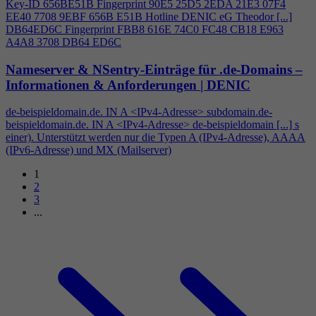
Key-ID 656BE51B Fingerprint 90E5 25D5 2EDA 21E3 07F
4
EE40 7708 9EBF 656B E51B Hotline DENIC eG Theodor [...]
DB64ED6C Fingerprint FBB8 616E 74C0 FC48 CB18 E963
A
4
A8 3708 DB64 ED6C
Nameserver & NSentry-Einträge für .de-Domains –
Informationen & Anforderungen | DENIC
de-beispieldomain.de. IN A <IPv
4
-Adresse> subdomain.de-
beispieldomain.de. IN A <IPv
4
-Adresse> de-beispieldomain [...] s
einer). Unterstützt werden nur die Typen A (IPv
4
-Adresse), AAAA
(IPv6-Adresse) und MX (Mailserver)
1
2
3
...