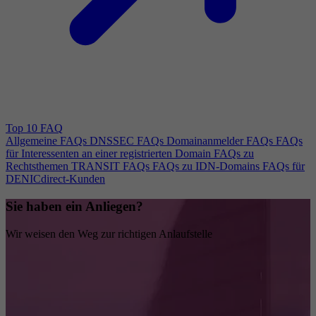
Top 10 FAQ
Allgemeine FAQs
DNSSEC FAQs
Domainanmelder FAQs
FAQs
für Interessenten an einer registrierten Domain
FAQs zu
Rechtsthemen
TRANSIT FAQs
FAQs zu IDN-Domains
FAQs für
DENICdirect-Kunden
Sie haben ein Anliegen?
Wir weisen den Weg zur richtigen Anlaufstelle