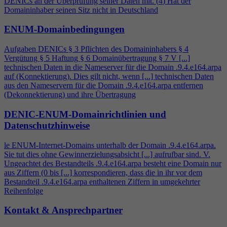
DENICs an der Überprüfung seiner Daten mit. (
4
) Hat der
Domaininhaber seinen Sitz nicht in Deutschland
ENUM-Domainbedingungen
Aufgaben DENICs § 3 Pflichten des Domaininhabers §
4
Vergütung § 5 Haftung § 6 Domainübertragung § 7 V [...]
technischen Daten in die Nameserver für die Domain .9.
4
.e164.arpa
auf (Konnektierung). Dies gilt nicht, wenn [...] technischen Daten
aus den Nameservern für die Domain .9.
4
.e164.arpa entfernen
(Dekonnektierung) und ihre Übertragung
DENIC-ENUM-Domainrichtlinien und
Datenschutzhinweise
le ENUM-Internet-Domains unterhalb der Domain .9.
4
.e164.arpa.
Sie tut dies ohne Gewinnerzielungsabsicht [...] aufrufbar sind. V.
Ungeachtet des Bestandteils .9.
4
.e164.arpa besteht eine Domain nur
aus Ziffern (0 bis [...] korrespondieren, dass die in ihr vor dem
Bestandteil .9.
4
.e164.arpa enthaltenen Ziffern in umgekehrter
Reihenfolge
Kontakt & Ansprechpartner