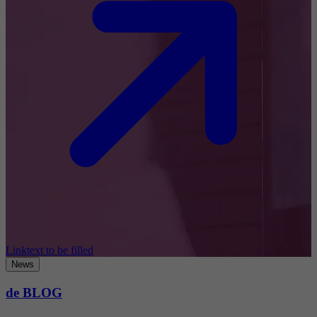
Linktext to be filled
News
de BLOG