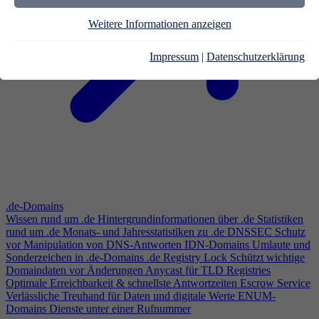
Weitere Informationen anzeigen
Impressum
|
Datenschutzerklärung
.de-Domains
Wissen rund um .de
Hintergrundinformationen über .de
Statistiken
rund um .de
Monats- und Jahresstatistiken zu .de
DNSSEC
Schutz
vor Manipulation von DNS-Antworten
IDN-Domains
Umlaute und
Sonderzeichen in .de-Domains
.de Registry Lock
Schützt wichtige
Domaindaten vor Änderungen
Anycast für TLD Registries
Optimale Erreichbarkeit & schnellste Antwortzeiten
Escrow Service
Verlässliche Treuhand für Daten und digitale Werte
ENUM-
Domains
Dienste unter einer Rufnummer