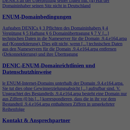
DENICs an der Überprüfung seiner Daten mit. (
4
) Hat der
Domaininhaber seinen Sitz nicht in Deutschland
ENUM-Domainbedingungen
Aufgaben DENICs § 3 Pflichten des Domaininhabers §
4
Vergütung § 5 Haftung § 6 Domainübertragung § 7 V [...]
technischen Daten in die Nameserver für die Domain .9.
4
.e164.arpa
auf (Konnektierung). Dies gilt nicht, wenn [...] technischen Daten
aus den Nameservern für die Domain .9.
4
.e164.arpa entfernen
(Dekonnektierung) und ihre Übertragung
DENIC-ENUM-Domainrichtlinien und
Datenschutzhinweise
le ENUM-Internet-Domains unterhalb der Domain .9.
4
.e164.arpa.
Sie tut dies ohne Gewinnerzielungsabsicht [...] aufrufbar sind. V.
Ungeachtet des Bestandteils .9.
4
.e164.arpa besteht eine Domain nur
aus Ziffern (0 bis [...] korrespondieren, dass die in ihr vor dem
Bestandteil .9.
4
.e164.arpa enthaltenen Ziffern in umgekehrter
Reihenfolge
Kontakt & Ansprechpartner