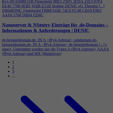
Key-ID 656BE51B Fingerprint 90E5 25D5 2EDA 21E3 07F
4
EE40 7708 9EBF 656B E51B Hotline DENIC eG Theodor [...]
DB64ED6C Fingerprint FBB8 616E 74C0 FC48 CB18 E963
A
4
A8 3708 DB64 ED6C
Nameserver & NSentry-Einträge für .de-Domains –
Informationen & Anforderungen | DENIC
de-beispieldomain.de. IN A <IPv
4
-Adresse> subdomain.de-
beispieldomain.de. IN A <IPv
4
-Adresse> de-beispieldomain [...] s
einer). Unterstützt werden nur die Typen A (IPv
4
-Adresse), AAAA
(IPv6-Adresse) und MX (Mailserver)
1
2
3
...