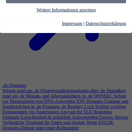
Weitere Informationen anzeigen
Impressum
|
Datenschutzerklärung
.de-Domains
Wissen rund um .de
Hintergrundinformationen über .de
Statistiken
rund um .de
Monats- und Jahresstatistiken zu .de
DNSSEC
Schutz
vor Manipulation von DNS-Antworten
IDN-Domains
Umlaute und
Sonderzeichen in .de-Domains
.de Registry Lock
Schützt wichtige
Domaindaten vor Änderungen
Anycast für TLD Registries
Optimale Erreichbarkeit & schnellste Antwortzeiten
Escrow Service
Verlässliche Treuhand für Daten und digitale Werte
ENUM-
Domains
Dienste unter einer Rufnummer