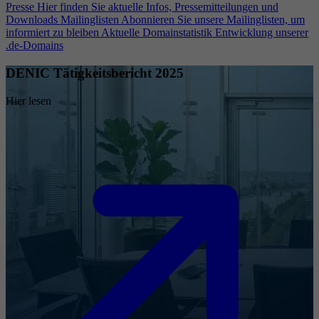
Presse
Hier finden Sie aktuelle Infos, Pressemitteilungen und
Downloads
Mailinglisten
Abonnieren Sie unsere Mailinglisten, um
informiert zu bleiben
Aktuelle Domainstatistik
Entwicklung unserer
.de-Domains
DENIC Tätigkeitsbericht 2025
Hier lesen