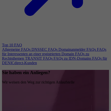
Top 10 FAQ
Allgemeine FAQs
DNSSEC FAQs
Domainanmelder FAQs
FAQs
für Interessenten an einer registrierten Domain
FAQs zu
Rechtsthemen
TRANSIT FAQs
FAQs zu IDN-Domains
FAQs für
DENICdirect-Kunden
Sie haben ein Anliegen?
Wir weisen den Weg zur richtigen Anlaufstelle