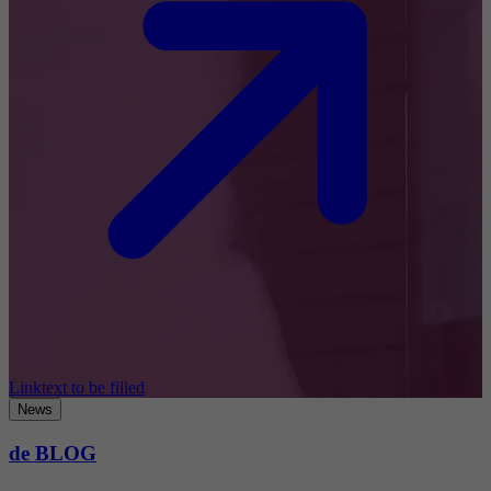
Linktext to be filled
News
de BLOG