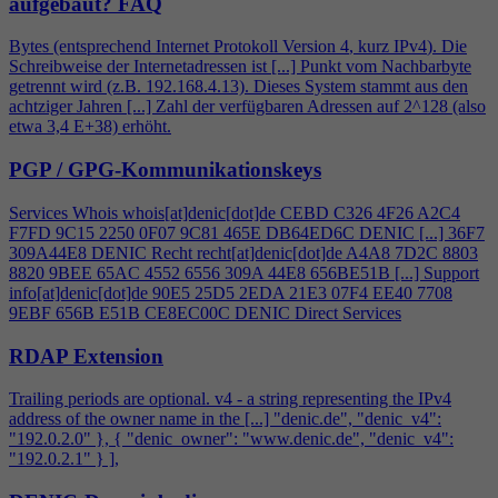
aufgebaut?
FAQ
Bytes (entsprechend Internet Protokoll Version
4
, kurz IPv
4
). Die
Schreibweise der Internetadressen ist [...] Punkt vom Nachbarbyte
getrennt wird (z.B. 192.168.
4
.13). Dieses System stammt aus den
achtziger Jahren [...] Zahl der verfügbaren Adressen auf 2^128 (also
etwa 3,
4
E+38) erhöht.
PGP / GPG-Kommunikationskeys
Services Whois whois[at]denic[dot]de CEBD C326
4
F26 A2C
4
F7FD 9C15 2250 0F07 9C81 465E DB64ED6C DENIC [...] 36F7
309A44E8 DENIC Recht recht[at]denic[dot]de A
4
A8 7D2C 8803
8820 9BEE 65AC 4552 6556 309A 44E8 656BE51B [...] Support
info[at]denic[dot]de 90E5 25D5 2EDA 21E3 07F
4
EE40 7708
9EBF 656B E51B CE8EC00C DENIC Direct Services
RDAP Extension
Trailing periods are optional. v
4
- a string representing the IPv
4
address of the owner name in the [...] "denic.de", "denic_v
4
":
"192.0.2.0" }, { "denic_owner": "www.denic.de", "denic_v
4
":
"192.0.2.1" } ],