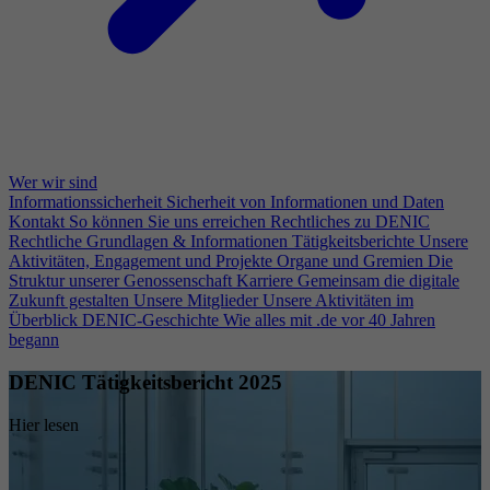
Wer wir sind
Informationssicherheit
Sicherheit von Informationen und Daten
Kontakt
So können Sie uns erreichen
Rechtliches zu DENIC
Rechtliche Grundlagen & Informationen
Tätigkeitsberichte
Unsere
Aktivitäten, Engagement und Projekte
Organe und Gremien
Die
Struktur unserer Genossenschaft
Karriere
Gemeinsam die digitale
Zukunft gestalten
Unsere Mitglieder
Unsere Aktivitäten im
Überblick
DENIC-Geschichte
Wie alles mit .de vor 40 Jahren
begann
DENIC Tätigkeitsbericht 2025
Hier lesen