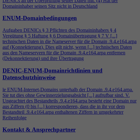
DENICs an der Überprüfung seiner Daten mit. (
4
) Hat der
Domaininhaber seinen Sitz nicht in Deutschland
ENUM-Domainbedingungen
Aufgaben DENICs § 3 Pflichten des Domaininhabers §
4
Vergütung § 5 Haftung § 6 Domainübertragung § 7 V [...]
technischen Daten in die Nameserver für die Domain .9.
4
.e164.arpa
auf (Konnektierung). Dies gilt nicht, wenn [...] technischen Daten
aus den Nameservern für die Domain .9.
4
.e164.arpa entfernen
(Dekonnektierung) und ihre Übertragung
DENIC-ENUM-Domainrichtlinien und
Datenschutzhinweise
le ENUM-Internet-Domains unterhalb der Domain .9.
4
.e164.arpa.
Sie tut dies ohne Gewinnerzielungsabsicht [...] aufrufbar sind. V.
Ungeachtet des Bestandteils .9.
4
.e164.arpa besteht eine Domain nur
aus Ziffern (0 bis [...] korrespondieren, dass die in ihr vor dem
Bestandteil .9.
4
.e164.arpa enthaltenen Ziffern in umgekehrter
Reihenfolge
Kontakt & Ansprechpartner