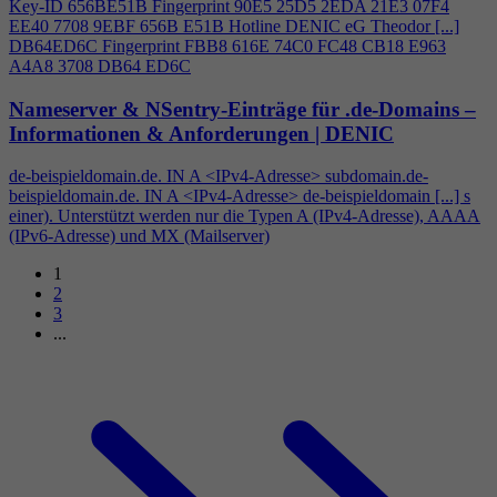
Key-ID 656BE51B Fingerprint 90E5 25D5 2EDA 21E3 07F
4
EE40 7708 9EBF 656B E51B Hotline DENIC eG Theodor [...]
DB64ED6C Fingerprint FBB8 616E 74C0 FC48 CB18 E963
A
4
A8 3708 DB64 ED6C
Nameserver & NSentry-Einträge für .de-Domains –
Informationen & Anforderungen | DENIC
de-beispieldomain.de. IN A <IPv
4
-Adresse> subdomain.de-
beispieldomain.de. IN A <IPv
4
-Adresse> de-beispieldomain [...] s
einer). Unterstützt werden nur die Typen A (IPv
4
-Adresse), AAAA
(IPv6-Adresse) und MX (Mailserver)
1
2
3
...