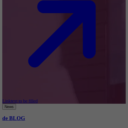
Linktext to be filled
News
de BLOG