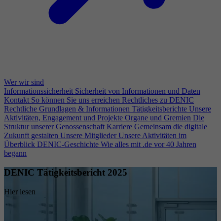
Wer wir sind
Informationssicherheit
Sicherheit von Informationen und Daten
Kontakt
So können Sie uns erreichen
Rechtliches zu DENIC
Rechtliche Grundlagen & Informationen
Tätigkeitsberichte
Unsere
Aktivitäten, Engagement und Projekte
Organe und Gremien
Die
Struktur unserer Genossenschaft
Karriere
Gemeinsam die digitale
Zukunft gestalten
Unsere Mitglieder
Unsere Aktivitäten im
Überblick
DENIC-Geschichte
Wie alles mit .de vor 40 Jahren
begann
DENIC Tätigkeitsbericht 2025
Hier lesen