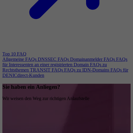
Top 10 FAQ
Allgemeine FAQs
DNSSEC FAQs
Domainanmelder FAQs
FAQs
für Interessenten an einer registrierten Domain
FAQs zu
Rechtsthemen
TRANSIT FAQs
FAQs zu IDN-Domains
FAQs für
DENICdirect-Kunden
Sie haben ein Anliegen?
Wir weisen den Weg zur richtigen Anlaufstelle