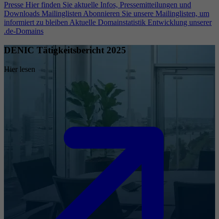
Presse
Hier finden Sie aktuelle Infos, Pressemitteilungen und
Downloads
Mailinglisten
Abonnieren Sie unsere Mailinglisten, um
informiert zu bleiben
Aktuelle Domainstatistik
Entwicklung unserer
.de-Domains
DENIC Tätigkeitsbericht 2025
Hier lesen