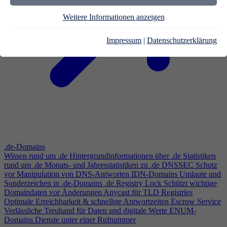
Weitere Informationen anzeigen
Impressum
|
Datenschutzerklärung
.de-Domains
Wissen rund um .de
Hintergrundinformationen über .de
Statistiken
rund um .de
Monats- und Jahresstatistiken zu .de
DNSSEC
Schutz
vor Manipulation von DNS-Antworten
IDN-Domains
Umlaute und
Sonderzeichen in .de-Domains
.de Registry Lock
Schützt wichtige
Domaindaten vor Änderungen
Anycast für TLD Registries
Optimale Erreichbarkeit & schnellste Antwortzeiten
Escrow Service
Verlässliche Treuhand für Daten und digitale Werte
ENUM-
Domains
Dienste unter einer Rufnummer