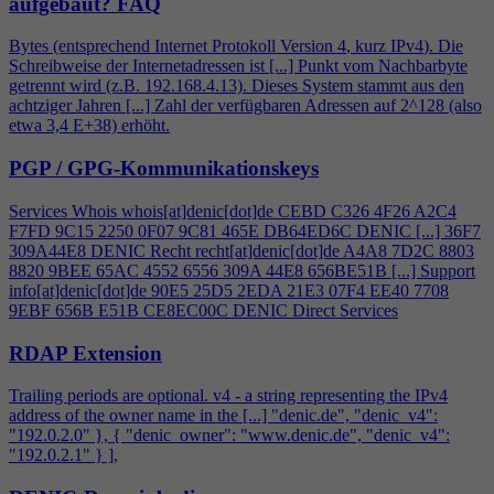
aufgebaut?
FAQ
Bytes (entsprechend Internet Protokoll Version
4
, kurz IPv
4
). Die
Schreibweise der Internetadressen ist [...] Punkt vom Nachbarbyte
getrennt wird (z.B. 192.168.
4
.13). Dieses System stammt aus den
achtziger Jahren [...] Zahl der verfügbaren Adressen auf 2^128 (also
etwa 3,
4
E+38) erhöht.
PGP / GPG-Kommunikationskeys
Services Whois whois[at]denic[dot]de CEBD C326
4
F26 A2C
4
F7FD 9C15 2250 0F07 9C81 465E DB64ED6C DENIC [...] 36F7
309A44E8 DENIC Recht recht[at]denic[dot]de A
4
A8 7D2C 8803
8820 9BEE 65AC 4552 6556 309A 44E8 656BE51B [...] Support
info[at]denic[dot]de 90E5 25D5 2EDA 21E3 07F
4
EE40 7708
9EBF 656B E51B CE8EC00C DENIC Direct Services
RDAP Extension
Trailing periods are optional. v
4
- a string representing the IPv
4
address of the owner name in the [...] "denic.de", "denic_v
4
":
"192.0.2.0" }, { "denic_owner": "www.denic.de", "denic_v
4
":
"192.0.2.1" } ],