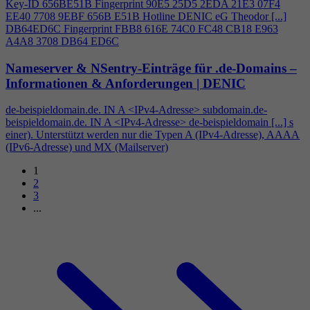
Key-ID 656BE51B Fingerprint 90E5 25D5 2EDA 21E3 07F
4
EE40 7708 9EBF 656B E51B Hotline DENIC eG Theodor [...]
DB64ED6C Fingerprint FBB8 616E 74C0 FC48 CB18 E963
A
4
A8 3708 DB64 ED6C
Nameserver & NSentry-Einträge für .de-Domains –
Informationen & Anforderungen | DENIC
de-beispieldomain.de. IN A <IPv
4
-Adresse> subdomain.de-
beispieldomain.de. IN A <IPv
4
-Adresse> de-beispieldomain [...] s
einer). Unterstützt werden nur die Typen A (IPv
4
-Adresse), AAAA
(IPv6-Adresse) und MX (Mailserver)
1
2
3
...