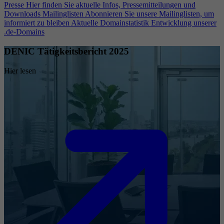
Presse
Hier finden Sie aktuelle Infos, Pressemitteilungen und
Downloads
Mailinglisten
Abonnieren Sie unsere Mailinglisten, um
informiert zu bleiben
Aktuelle Domainstatistik
Entwicklung unserer
.de-Domains
DENIC Tätigkeitsbericht 2025
Hier lesen