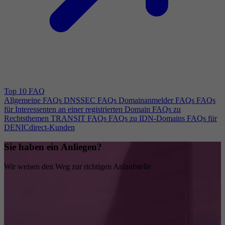
Top 10 FAQ
Allgemeine FAQs
DNSSEC FAQs
Domainanmelder FAQs
FAQs
für Interessenten an einer registrierten Domain
FAQs zu
Rechtsthemen
TRANSIT FAQs
FAQs zu IDN-Domains
FAQs für
DENICdirect-Kunden
Sie haben ein Anliegen?
Wir weisen den Weg zur richtigen Anlaufstelle