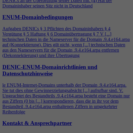
DENICs an der Überprüfung seiner Daten mit. (
4
) Hat der
Domaininhaber seinen Sitz nicht in Deutschland
ENUM-Domainbedingungen
Aufgaben DENICs § 3 Pflichten des Domaininhabers §
4
Vergütung § 5 Haftung § 6 Domainübertragung § 7 V [...]
technischen Daten in die Nameserver für die Domain .9.
4
.e164.arpa
auf (Konnektierung). Dies gilt nicht, wenn [...] technischen Daten
aus den Nameservern für die Domain .9.
4
.e164.arpa entfernen
(Dekonnektierung) und ihre Übertragung
DENIC-ENUM-Domainrichtlinien und
Datenschutzhinweise
le ENUM-Internet-Domains unterhalb der Domain .9.
4
.e164.arpa.
Sie tut dies ohne Gewinnerzielungsabsicht [...] aufrufbar sind. V.
Ungeachtet des Bestandteils .9.
4
.e164.arpa besteht eine Domain nur
aus Ziffern (0 bis [...] korrespondieren, dass die in ihr vor dem
Bestandteil .9.
4
.e164.arpa enthaltenen Ziffern in umgekehrter
Reihenfolge
Kontakt & Ansprechpartner