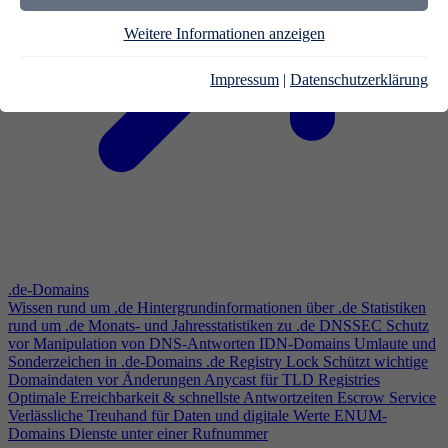
Weitere Informationen anzeigen
Impressum
|
Datenschutzerklärung
.de-Domains
Wissen rund um .de
Hintergrundinformationen über .de
Statistiken
rund um .de
Monats- und Jahresstatistiken zu .de
DNSSEC
Schutz
vor Manipulation von DNS-Antworten
IDN-Domains
Umlaute und
Sonderzeichen in .de-Domains
.de Registry Lock
Schützt wichtige
Domaindaten vor Änderungen
Anycast für TLD Registries
Optimale Erreichbarkeit & schnellste Antwortzeiten
Escrow Service
Verlässliche Treuhand für Daten und digitale Werte
ENUM-
Domains
Dienste unter einer Rufnummer