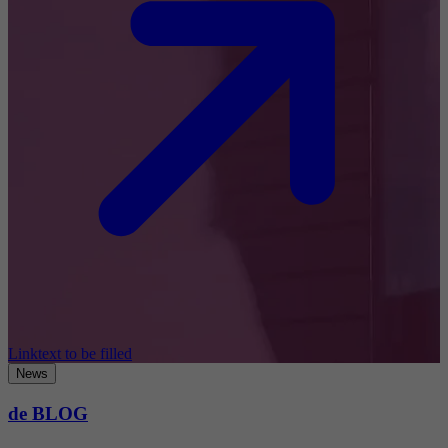
Linktext to be filled
News
de BLOG