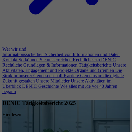
Wer wir sind
Informationssicherheit
Sicherheit von Informationen und Daten
Kontakt
So können Sie uns erreichen
Rechtliches zu DENIC
Rechtliche Grundlagen & Informationen
Tätigkeitsberichte
Unsere
Aktivitäten, Engagement und Projekte
Organe und Gremien
Die
Struktur unserer Genossenschaft
Karriere
Gemeinsam die digitale
Zukunft gestalten
Unsere Mitglieder
Unsere Aktivitäten im
Überblick
DENIC-Geschichte
Wie alles mit .de vor 40 Jahren
begann
DENIC Tätigkeitsbericht 2025
Hier lesen