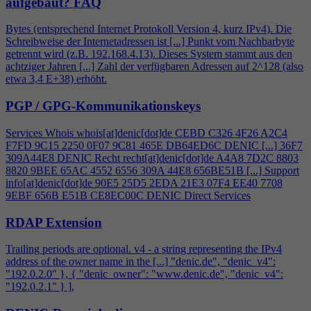
aufgebaut?
FAQ
Bytes (entsprechend Internet Protokoll Version
4
, kurz IPv
4
). Die
Schreibweise der Internetadressen ist [...] Punkt vom Nachbarbyte
getrennt wird (z.B. 192.168.
4
.13). Dieses System stammt aus den
achtziger Jahren [...] Zahl der verfügbaren Adressen auf 2^128 (also
etwa 3,
4
E+38) erhöht.
PGP / GPG-Kommunikationskeys
Services Whois whois[at]denic[dot]de CEBD C326
4
F26 A2C
4
F7FD 9C15 2250 0F07 9C81 465E DB64ED6C DENIC [...] 36F7
309A44E8 DENIC Recht recht[at]denic[dot]de A
4
A8 7D2C 8803
8820 9BEE 65AC 4552 6556 309A 44E8 656BE51B [...] Support
info[at]denic[dot]de 90E5 25D5 2EDA 21E3 07F
4
EE40 7708
9EBF 656B E51B CE8EC00C DENIC Direct Services
RDAP Extension
Trailing periods are optional. v
4
- a string representing the IPv
4
address of the owner name in the [...] "denic.de", "denic_v
4
":
"192.0.2.0" }, { "denic_owner": "www.denic.de", "denic_v
4
":
"192.0.2.1" } ],