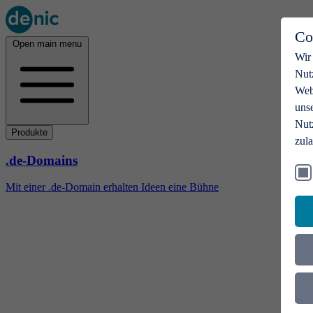
Co
Open main menu
Wir
Nut
Webs
uns
Nut
Produkte
zul
.de-Domains
Mit einer .de-Domain erhalten Ideen eine Bühne