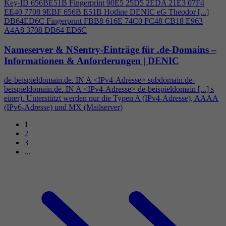
Key-ID 656BE51B Fingerprint 90E5 25D5 2EDA 21E3 07F
4
EE40 7708 9EBF 656B E51B Hotline DENIC eG Theodor [...]
DB64ED6C Fingerprint FBB8 616E 74C0 FC48 CB18 E963
A
4
A8 3708 DB64 ED6C
Nameserver & NSentry-Einträge für .de-Domains –
Informationen & Anforderungen | DENIC
de-beispieldomain.de. IN A <IPv
4
-Adresse> subdomain.de-
beispieldomain.de. IN A <IPv
4
-Adresse> de-beispieldomain [...] s
einer). Unterstützt werden nur die Typen A (IPv
4
-Adresse), AAAA
(IPv6-Adresse) und MX (Mailserver)
1
2
3
...