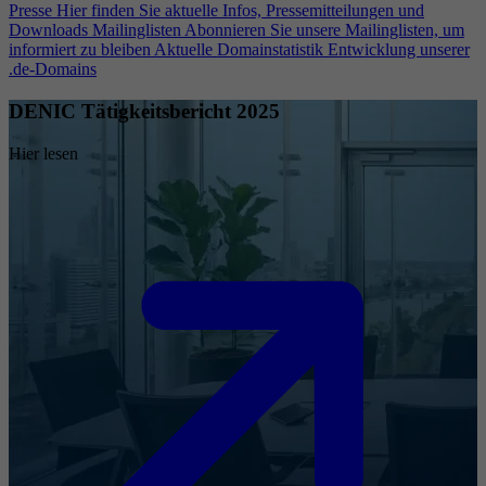
Presse
Hier finden Sie aktuelle Infos, Pressemitteilungen und
Downloads
Mailinglisten
Abonnieren Sie unsere Mailinglisten, um
informiert zu bleiben
Aktuelle Domainstatistik
Entwicklung unserer
.de-Domains
DENIC Tätigkeitsbericht 2025
Hier lesen