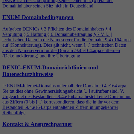
DENICs an der Überprüfung seiner Daten mit. (
4
) Hat der
Domaininhaber seinen Sitz nicht in Deutschland
ENUM-Domainbedingungen
Aufgaben DENICs § 3 Pflichten des Domaininhabers §
4
Vergütung § 5 Haftung § 6 Domainübertragung § 7 V [...]
technischen Daten in die Nameserver für die Domain .9.
4
.e164.arpa
auf (Konnektierung). Dies gilt nicht, wenn [...] technischen Daten
aus den Nameservern für die Domain .9.
4
.e164.arpa entfernen
(Dekonnektierung) und ihre Übertragung
DENIC-ENUM-Domainrichtlinien und
Datenschutzhinweise
le ENUM-Internet-Domains unterhalb der Domain .9.
4
.e164.arpa.
Sie tut dies ohne Gewinnerzielungsabsicht [...] aufrufbar sind. V.
Ungeachtet des Bestandteils .9.
4
.e164.arpa besteht eine Domain nur
aus Ziffern (0 bis [...] korrespondieren, dass die in ihr vor dem
Bestandteil .9.
4
.e164.arpa enthaltenen Ziffern in umgekehrter
Reihenfolge
Kontakt & Ansprechpartner