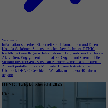
Wer wir sind
Informationssicherheit
Sicherheit von Informationen und Daten
Kontakt
So können Sie uns erreichen
Rechtliches zu DENIC
Rechtliche Grundlagen & Informationen
Tätigkeitsberichte
Unsere
Aktivitäten, Engagement und Projekte
Organe und Gremien
Die
Struktur unserer Genossenschaft
Karriere
Gemeinsam die digitale
Zukunft gestalten
Unsere Mitglieder
Unsere Aktivitäten im
Überblick
DENIC-Geschichte
Wie alles mit .de vor 40 Jahren
begann
DENIC Tätigkeitsbericht 2025
Hier lesen