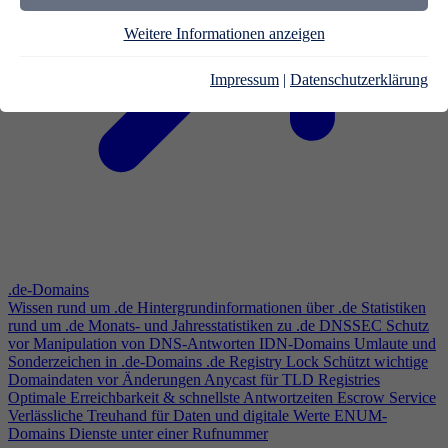
Weitere Informationen anzeigen
Impressum
|
Datenschutzerklärung
.de-Domains
Wissen rund um .de
Hintergrundinformationen über .de
Statistiken
rund um .de
Monats- und Jahresstatistiken zu .de
DNSSEC
Schutz
vor Manipulation von DNS-Antworten
IDN-Domains
Umlaute und
Sonderzeichen in .de-Domains
.de Registry Lock
Schützt wichtige
Domaindaten vor Änderungen
Anycast für TLD Registries
Optimale Erreichbarkeit & schnellste Antwortzeiten
Escrow Service
Verlässliche Treuhand für Daten und digitale Werte
ENUM-
Domains
Dienste unter einer Rufnummer