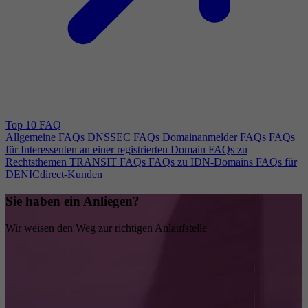
Top 10 FAQ
Allgemeine FAQs
DNSSEC FAQs
Domainanmelder FAQs
FAQs
für Interessenten an einer registrierten Domain
FAQs zu
Rechtsthemen
TRANSIT FAQs
FAQs zu IDN-Domains
FAQs für
DENICdirect-Kunden
Sie haben ein Anliegen?
Wir weisen den Weg zur richtigen Anlaufstelle