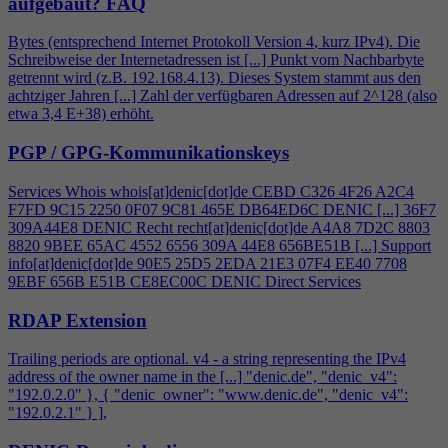
aufgebaut?
FAQ
Bytes (entsprechend Internet Protokoll Version
4
, kurz IPv
4
). Die
Schreibweise der Internetadressen ist [...] Punkt vom Nachbarbyte
getrennt wird (z.B. 192.168.
4
.13). Dieses System stammt aus den
achtziger Jahren [...] Zahl der verfügbaren Adressen auf 2^128 (also
etwa 3,
4
E+38) erhöht.
PGP / GPG-Kommunikationskeys
Services Whois whois[at]denic[dot]de CEBD C326
4
F26 A2C
4
F7FD 9C15 2250 0F07 9C81 465E DB64ED6C DENIC [...] 36F7
309A44E8 DENIC Recht recht[at]denic[dot]de A
4
A8 7D2C 8803
8820 9BEE 65AC 4552 6556 309A 44E8 656BE51B [...] Support
info[at]denic[dot]de 90E5 25D5 2EDA 21E3 07F
4
EE40 7708
9EBF 656B E51B CE8EC00C DENIC Direct Services
RDAP Extension
Trailing periods are optional. v
4
- a string representing the IPv
4
address of the owner name in the [...] "denic.de", "denic_v
4
":
"192.0.2.0" }, { "denic_owner": "www.denic.de", "denic_v
4
":
"192.0.2.1" } ],