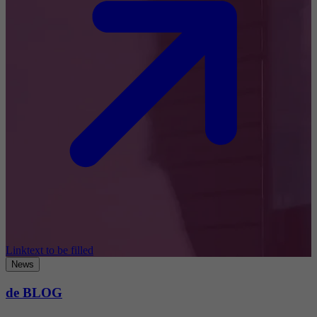
Linktext to be filled
News
de BLOG