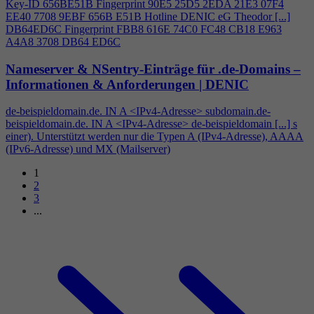
Key-ID 656BE51B Fingerprint 90E5 25D5 2EDA 21E3 07F
4
EE40 7708 9EBF 656B E51B Hotline DENIC eG Theodor [...]
DB64ED6C Fingerprint FBB8 616E 74C0 FC48 CB18 E963
A
4
A8 3708 DB64 ED6C
Nameserver & NSentry-Einträge für .de-Domains –
Informationen & Anforderungen | DENIC
de-beispieldomain.de. IN A <IPv
4
-Adresse> subdomain.de-
beispieldomain.de. IN A <IPv
4
-Adresse> de-beispieldomain [...] s
einer). Unterstützt werden nur die Typen A (IPv
4
-Adresse), AAAA
(IPv6-Adresse) und MX (Mailserver)
1
2
3
...