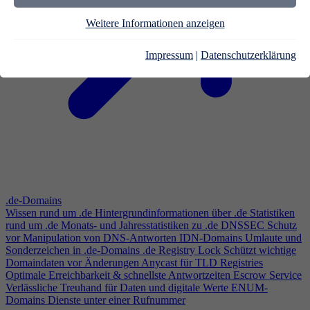
Weitere Informationen anzeigen
Impressum
|
Datenschutzerklärung
.de-Domains
Wissen rund um .de
Hintergrundinformationen über .de
Statistiken
rund um .de
Monats- und Jahresstatistiken zu .de
DNSSEC
Schutz
vor Manipulation von DNS-Antworten
IDN-Domains
Umlaute und
Sonderzeichen in .de-Domains
.de Registry Lock
Schützt wichtige
Domaindaten vor Änderungen
Anycast für TLD Registries
Optimale Erreichbarkeit & schnellste Antwortzeiten
Escrow Service
Verlässliche Treuhand für Daten und digitale Werte
ENUM-
Domains
Dienste unter einer Rufnummer