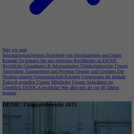
Wer wir sind
Informationssicherheit
Sicherheit von Informationen und Daten
Kontakt
So können Sie uns erreichen
Rechtliches zu DENIC
Rechtliche Grundlagen & Informationen
Tätigkeitsberichte
Unsere
Aktivitäten, Engagement und Projekte
Organe und Gremien
Die
Struktur unserer Genossenschaft
Karriere
Gemeinsam die digitale
Zukunft gestalten
Unsere Mitglieder
Unsere Aktivitäten im
Überblick
DENIC-Geschichte
Wie alles mit .de vor 40 Jahren
begann
DENIC Tätigkeitsbericht 2025
Hier lesen