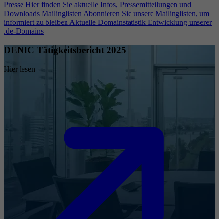
Presse
Hier finden Sie aktuelle Infos, Pressemitteilungen und
Downloads
Mailinglisten
Abonnieren Sie unsere Mailinglisten, um
informiert zu bleiben
Aktuelle Domainstatistik
Entwicklung unserer
.de-Domains
DENIC Tätigkeitsbericht 2025
Hier lesen