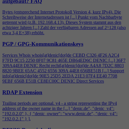
aufgebaut?
FAQ
Bytes (entsprechend Internet Protokoll Version
4
, kurz IPv
4
). Die
Schreibweise der Internetadressen ist [...] Punkt vom Nachbarbyte
getrennt wird (z.B. 192.168.
4
.13). Dieses System stammt aus den
achtziger Jahren [...] Zahl der verfügbaren Adressen auf 2^128 (also
etwa 3,
4
E+38) erhöht.
PGP / GPG-Kommunikationskeys
Services Whois whois[at]denic[dot]de CEBD C326
4
F26 A2C
4
F7FD 9C15 2250 0F07 9C81 465E DB64ED6C DENIC [...] 36F7
309A44E8 DENIC Recht recht[at]denic[dot]de A
4
A8 7D2C 8803
8820 9BEE 65AC 4552 6556 309A 44E8 656BE51B [...] Support
info[at]denic[dot]de 90E5 25D5 2EDA 21E3 07F
4
EE40 7708
9EBF 656B E51B CE8EC00C DENIC Direct Services
RDAP Extension
Trailing periods are optional. v
4
- a string representing the IPv
4
address of the owner name in the [...] "denic.de", "denic_v
4
":
"192.0.2.0" }, { "denic_owner": "www.denic.de", "denic_v
4
":
"192.0.2.1" } ],