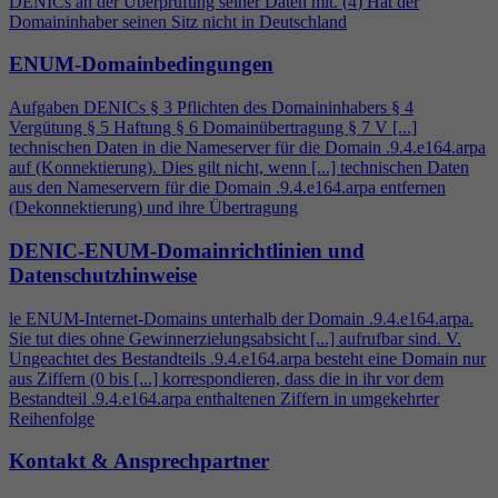
DENICs an der Überprüfung seiner Daten mit. (
4
) Hat der
Domaininhaber seinen Sitz nicht in Deutschland
ENUM-Domainbedingungen
Aufgaben DENICs § 3 Pflichten des Domaininhabers §
4
Vergütung § 5 Haftung § 6 Domainübertragung § 7 V [...]
technischen Daten in die Nameserver für die Domain .9.
4
.e164.arpa
auf (Konnektierung). Dies gilt nicht, wenn [...] technischen Daten
aus den Nameservern für die Domain .9.
4
.e164.arpa entfernen
(Dekonnektierung) und ihre Übertragung
DENIC-ENUM-Domainrichtlinien und
Datenschutzhinweise
le ENUM-Internet-Domains unterhalb der Domain .9.
4
.e164.arpa.
Sie tut dies ohne Gewinnerzielungsabsicht [...] aufrufbar sind. V.
Ungeachtet des Bestandteils .9.
4
.e164.arpa besteht eine Domain nur
aus Ziffern (0 bis [...] korrespondieren, dass die in ihr vor dem
Bestandteil .9.
4
.e164.arpa enthaltenen Ziffern in umgekehrter
Reihenfolge
Kontakt & Ansprechpartner