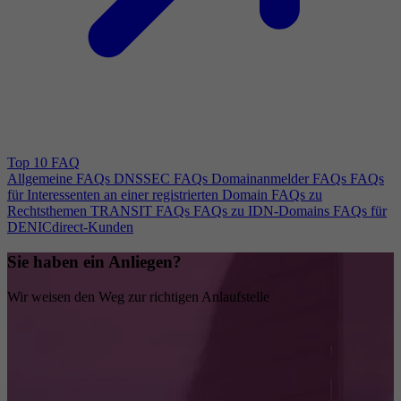
Top 10 FAQ
Allgemeine FAQs
DNSSEC FAQs
Domainanmelder FAQs
FAQs
für Interessenten an einer registrierten Domain
FAQs zu
Rechtsthemen
TRANSIT FAQs
FAQs zu IDN-Domains
FAQs für
DENICdirect-Kunden
Sie haben ein Anliegen?
Wir weisen den Weg zur richtigen Anlaufstelle