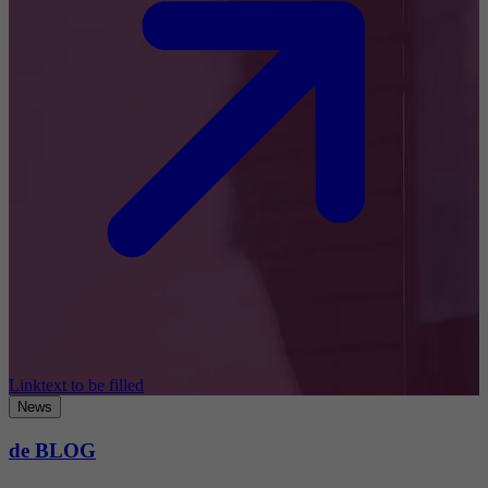
Linktext to be filled
News
de BLOG