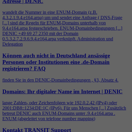
Adresse | DENIC
wandelt die Nummer in eine ENUM-Domain (z.B.
4
.3.2.1.9.
4
.e164.arpa) um und sendet eine Anfrage ( DNS-Frage
[...] sind die Regeln für ENUM-Domains unterhalb von
9.
4
.e164.arpa festgeschrieben. ENUM-Domainbedingungen [...]
DENIC +49 69 27 2350 mit der Domain
0.5.3.2.7.2.9.6.9.
4
.e164.arpa verknüpft. Administration und
Delegation
Können auch nicht in Deutschland ansässige
Personen oder Institutionen eine .de-Domain
registrieren?
FAQ
finden Sie in den DENIC-Domainbedingungen , §3, Absatz
4
.
Domains: Ihr digitaler Name im Internet | DENIC
lange Zahlen- oder Zeichenfolgen wie 192.0.2.42 (IPv
4
) oder
2001:DB8::1234:DE:1C (IPv6). Für uns Menschen [...] Zusätzlich
betreut DENIC auch ENUM-Domains unter .9.
4
.e164.arpa .
ENUM (abgeleitet von telefone number mapping)
Kontakt TRANSIT Support