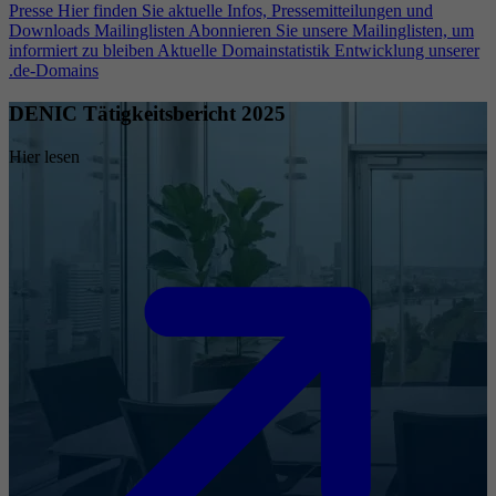
Presse
Hier finden Sie aktuelle Infos, Pressemitteilungen und
Downloads
Mailinglisten
Abonnieren Sie unsere Mailinglisten, um
informiert zu bleiben
Aktuelle Domainstatistik
Entwicklung unserer
.de-Domains
DENIC Tätigkeitsbericht 2025
Hier lesen