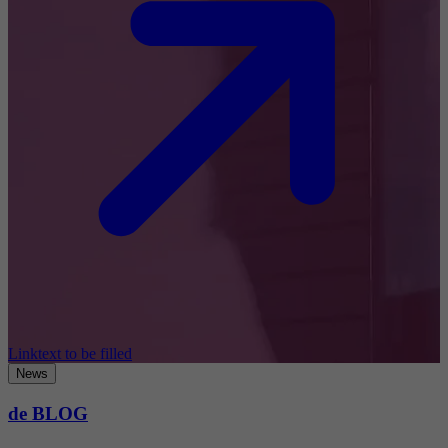
Linktext to be filled
News
de BLOG