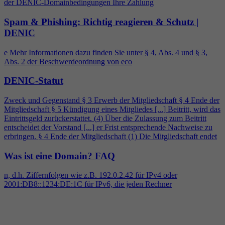
der DENIC-Domainbedingungen Ihre Zahlung
Spam & Phishing: Richtig reagieren & Schutz |
DENIC
e Mehr Informationen dazu finden Sie unter §
4
, Abs.
4
und § 3,
Abs. 2 der Beschwerdeordnung von eco
DENIC-Statut
Zweck und Gegenstand § 3 Erwerb der Mitgliedschaft §
4
Ende der
Mitgliedschaft § 5 Kündigung eines Mitgliedes [...] Beitritt, wird das
Eintrittsgeld zurückerstattet. (
4
) Über die Zulassung zum Beitritt
entscheidet der Vorstand [...] er Frist entsprechende Nachweise zu
erbringen. §
4
Ende der Mitgliedschaft (1) Die Mitgliedschaft endet
Was ist eine Domain?
FAQ
n, d.h. Ziffernfolgen wie z.B. 192.0.2.42 für IPv
4
oder
2001:DB8::1234:DE:1C für IPv6, die jeden Rechner