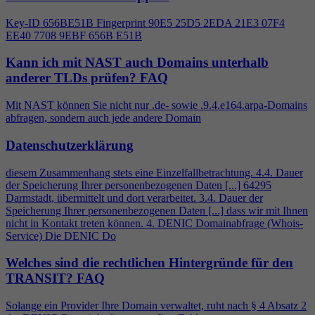
Key-ID 656BE51B Fingerprint 90E5 25D5 2EDA 21E3 07F
4
EE40 7708 9EBF 656B E51B
Kann ich mit NAST auch Domains unterhalb
anderer TLDs prüfen?
FAQ
Mit NAST können Sie nicht nur .de- sowie .9.
4
.e164.arpa-Domains
abfragen, sondern auch jede andere Domain
Datenschutzerklärung
diesem Zusammenhang stets eine Einzelfallbetrachtung.
4
.
4
. Dauer
der Speicherung Ihrer personenbezogenen Daten [...] 64295
Darmstadt, übermittelt und dort verarbeitet. 3.
4
. Dauer der
Speicherung Ihrer personenbezogenen Daten [...] dass wir mit Ihnen
nicht in Kontakt treten können.
4
. DENIC Domainabfrage (Whois-
Service) Die DENIC Do
Welches sind die rechtlichen Hintergründe für den
TRANSIT?
FAQ
Solange ein Provider Ihre Domain verwaltet, ruht nach §
4
Absatz 2