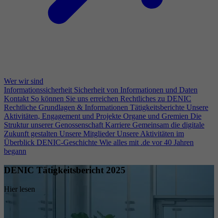
Wer wir sind
Informationssicherheit
Sicherheit von Informationen und Daten
Kontakt
So können Sie uns erreichen
Rechtliches zu DENIC
Rechtliche Grundlagen & Informationen
Tätigkeitsberichte
Unsere
Aktivitäten, Engagement und Projekte
Organe und Gremien
Die
Struktur unserer Genossenschaft
Karriere
Gemeinsam die digitale
Zukunft gestalten
Unsere Mitglieder
Unsere Aktivitäten im
Überblick
DENIC-Geschichte
Wie alles mit .de vor 40 Jahren
begann
DENIC Tätigkeitsbericht 2025
Hier lesen