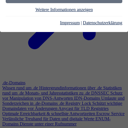
Weitere Informationen anzeigen
Impressum
|
Datenschutzerklärung
.de-Domains
Wissen rund um .de
Hintergrundinformationen über .de
Statistiken
rund um .de
Monats- und Jahresstatistiken zu .de
DNSSEC
Schutz
vor Manipulation von DNS-Antworten
IDN-Domains
Umlaute und
Sonderzeichen in .de-Domains
.de Registry Lock
Schützt wichtige
Domaindaten vor Änderungen
Anycast für TLD Registries
Optimale Erreichbarkeit & schnellste Antwortzeiten
Escrow Service
Verlässliche Treuhand für Daten und digitale Werte
ENUM-
Domains
Dienste unter einer Rufnummer