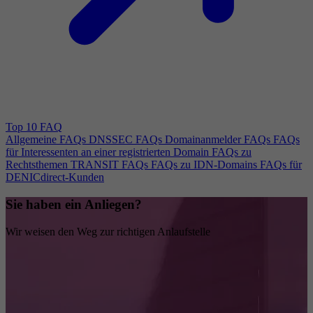
Top 10 FAQ
Allgemeine FAQs
DNSSEC FAQs
Domainanmelder FAQs
FAQs
für Interessenten an einer registrierten Domain
FAQs zu
Rechtsthemen
TRANSIT FAQs
FAQs zu IDN-Domains
FAQs für
DENICdirect-Kunden
Sie haben ein Anliegen?
Wir weisen den Weg zur richtigen Anlaufstelle