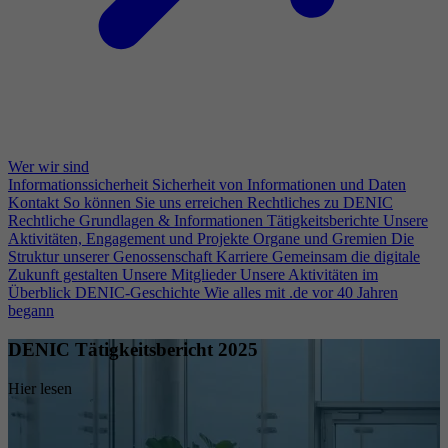
Wer wir sind
Informationssicherheit
Sicherheit von Informationen und Daten
Kontakt
So können Sie uns erreichen
Rechtliches zu DENIC
Rechtliche Grundlagen & Informationen
Tätigkeitsberichte
Unsere
Aktivitäten, Engagement und Projekte
Organe und Gremien
Die
Struktur unserer Genossenschaft
Karriere
Gemeinsam die digitale
Zukunft gestalten
Unsere Mitglieder
Unsere Aktivitäten im
Überblick
DENIC-Geschichte
Wie alles mit .de vor 40 Jahren
begann
DENIC Tätigkeitsbericht 2025
Hier lesen