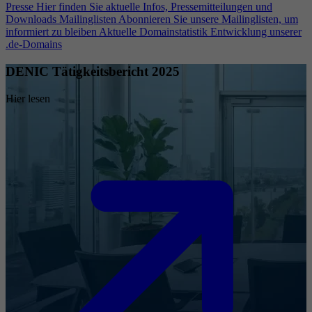
Presse
Hier finden Sie aktuelle Infos, Pressemitteilungen und
Downloads
Mailinglisten
Abonnieren Sie unsere Mailinglisten, um
informiert zu bleiben
Aktuelle Domainstatistik
Entwicklung unserer
.de-Domains
DENIC Tätigkeitsbericht 2025
Hier lesen