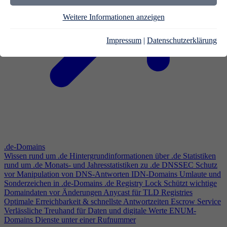
Weitere Informationen anzeigen
Impressum
|
Datenschutzerklärung
.de-Domains
Wissen rund um .de
Hintergrundinformationen über .de
Statistiken
rund um .de
Monats- und Jahresstatistiken zu .de
DNSSEC
Schutz
vor Manipulation von DNS-Antworten
IDN-Domains
Umlaute und
Sonderzeichen in .de-Domains
.de Registry Lock
Schützt wichtige
Domaindaten vor Änderungen
Anycast für TLD Registries
Optimale Erreichbarkeit & schnellste Antwortzeiten
Escrow Service
Verlässliche Treuhand für Daten und digitale Werte
ENUM-
Domains
Dienste unter einer Rufnummer