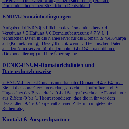
DENICs an der Überprüfung seiner Daten mit. (
4
) Hat der
Domaininhaber seinen Sitz nicht in Deutschland
ENUM-Domainbedingungen
Aufgaben DENICs § 3 Pflichten des Domaininhabers §
4
Vergütung § 5 Haftung § 6 Domainübertragung § 7 V [...]
technischen Daten in die Nameserver für die Domain .9.
4
.e164.arpa
auf (Konnektierung). Dies gilt nicht, wenn [...] technischen Daten
aus den Nameservern für die Domain .9.
4
.e164.arpa entfernen
(Dekonnektierung) und ihre Übertragung
DENIC-ENUM-Domainrichtlinien und
Datenschutzhinweise
le ENUM-Internet-Domains unterhalb der Domain .9.
4
.e164.arpa.
Sie tut dies ohne Gewinnerzielungsabsicht [...] aufrufbar sind. V.
Ungeachtet des Bestandteils .9.
4
.e164.arpa besteht eine Domain nur
aus Ziffern (0 bis [...] korrespondieren, dass die in ihr vor dem
Bestandteil .9.
4
.e164.arpa enthaltenen Ziffern in umgekehrter
Reihenfolge
Kontakt & Ansprechpartner