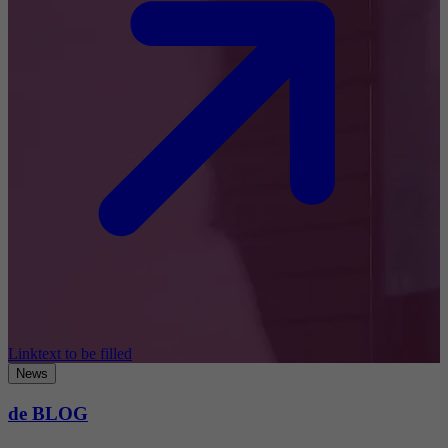
Linktext to be filled
News
de BLOG