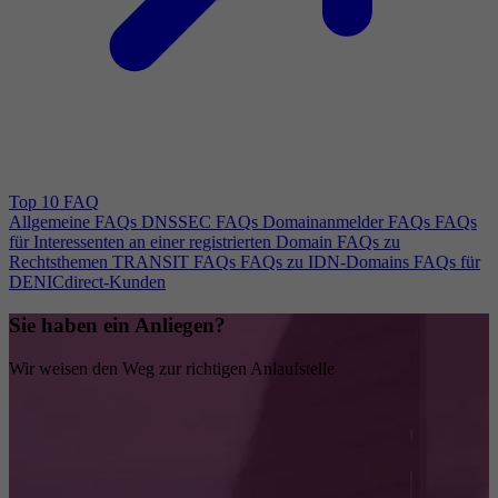
Top 10 FAQ
Allgemeine FAQs
DNSSEC FAQs
Domainanmelder FAQs
FAQs
für Interessenten an einer registrierten Domain
FAQs zu
Rechtsthemen
TRANSIT FAQs
FAQs zu IDN-Domains
FAQs für
DENICdirect-Kunden
Sie haben ein Anliegen?
Wir weisen den Weg zur richtigen Anlaufstelle