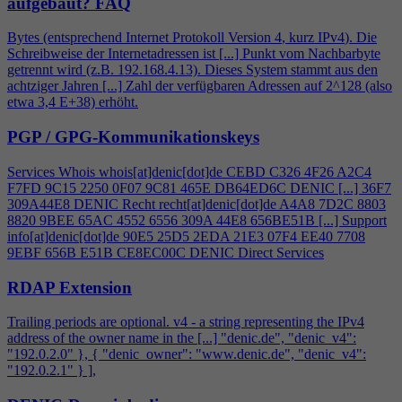
aufgebaut?
FAQ
Bytes (entsprechend Internet Protokoll Version
4
, kurz IPv
4
). Die
Schreibweise der Internetadressen ist [...] Punkt vom Nachbarbyte
getrennt wird (z.B. 192.168.
4
.13). Dieses System stammt aus den
achtziger Jahren [...] Zahl der verfügbaren Adressen auf 2^128 (also
etwa 3,
4
E+38) erhöht.
PGP / GPG-Kommunikationskeys
Services Whois whois[at]denic[dot]de CEBD C326
4
F26 A2C
4
F7FD 9C15 2250 0F07 9C81 465E DB64ED6C DENIC [...] 36F7
309A44E8 DENIC Recht recht[at]denic[dot]de A
4
A8 7D2C 8803
8820 9BEE 65AC 4552 6556 309A 44E8 656BE51B [...] Support
info[at]denic[dot]de 90E5 25D5 2EDA 21E3 07F
4
EE40 7708
9EBF 656B E51B CE8EC00C DENIC Direct Services
RDAP Extension
Trailing periods are optional. v
4
- a string representing the IPv
4
address of the owner name in the [...] "denic.de", "denic_v
4
":
"192.0.2.0" }, { "denic_owner": "www.denic.de", "denic_v
4
":
"192.0.2.1" } ],