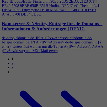
Key-ID 656BE51B Fingerprint 90E5 25D5 2EDA 21E3 07F
4
EE40 7708 9EBF 656B E51B Hotline DENIC eG Theodor [...]
DB64ED6C Fingerprint FBB8 616E 74C0 FC48 CB18 E963
A
4
A8 3708 DB64 ED6C
Nameserver & NSentry-Einträge für .de-Domains –
Informationen & Anforderungen | DENIC
de-beispieldomain.de. IN A <IPv
4
-Adresse> subdomain.de-
beispieldomain.de. IN A <IPv
4
-Adresse> de-beispieldomain [...] s
einer). Unterstützt werden nur die Typen A (IPv
4
-Adresse), AAAA
(IPv6-Adresse) und MX (Mailserver)
1
2
3
...