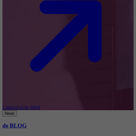
Linktext to be filled
News
de BLOG