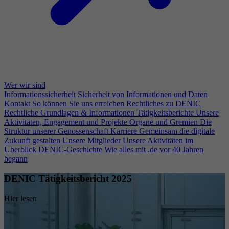
Wer wir sind
Informationssicherheit
Sicherheit von Informationen und Daten
Kontakt
So können Sie uns erreichen
Rechtliches zu DENIC
Rechtliche Grundlagen & Informationen
Tätigkeitsberichte
Unsere
Aktivitäten, Engagement und Projekte
Organe und Gremien
Die
Struktur unserer Genossenschaft
Karriere
Gemeinsam die digitale
Zukunft gestalten
Unsere Mitglieder
Unsere Aktivitäten im
Überblick
DENIC-Geschichte
Wie alles mit .de vor 40 Jahren
begann
DENIC Tätigkeitsbericht 2025
Hier lesen