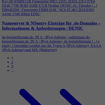
Key-ID 656BE51B Fingerprint 90E5 25D5 2EDA 21E3 07F
4
EE40 7708 9EBF 656B E51B Hotline DENIC eG Theodor [...]
DB64ED6C Fingerprint FBB8 616E 74C0 FC48 CB18 E963
A
4
A8 3708 DB64 ED6C
Nameserver & NSentry-Einträge für .de-Domains –
Informationen & Anforderungen | DENIC
de-beispieldomain.de. IN A <IPv
4
-Adresse> subdomain.de-
beispieldomain.de. IN A <IPv
4
-Adresse> de-beispieldomain [...] s
einer). Unterstützt werden nur die Typen A (IPv
4
-Adresse), AAAA
(IPv6-Adresse) und MX (Mailserver)
1
2
3
...