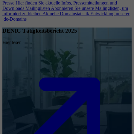
Presse
Hier finden Sie aktuelle Infos, Pressemitteilungen und
Downloads
Mailinglisten
Abonnieren Sie unsere Mailinglisten, um
informiert zu bleiben
Aktuelle Domainstatistik
Entwicklung unserer
.de-Domains
DENIC Tätigkeitsbericht 2025
Hier lesen