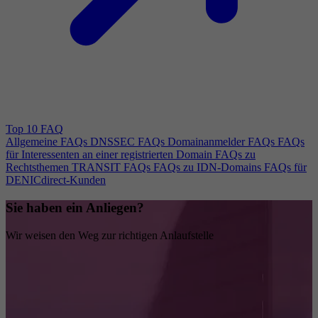
Top 10 FAQ
Allgemeine FAQs
DNSSEC FAQs
Domainanmelder FAQs
FAQs
für Interessenten an einer registrierten Domain
FAQs zu
Rechtsthemen
TRANSIT FAQs
FAQs zu IDN-Domains
FAQs für
DENICdirect-Kunden
Sie haben ein Anliegen?
Wir weisen den Weg zur richtigen Anlaufstelle