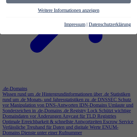
Weitere Informationen anzeigen
Impressum
|
Datenschutzerklärung
.de-Domains
Wissen rund um .de
Hintergrundinformationen über .de
Statistiken
rund um .de
Monats- und Jahresstatistiken zu .de
DNSSEC
Schutz
vor Manipulation von DNS-Antworten
IDN-Domains
Umlaute und
Sonderzeichen in .de-Domains
.de Registry Lock
Schützt wichtige
Domaindaten vor Änderungen
Anycast für TLD Registries
Optimale Erreichbarkeit & schnellste Antwortzeiten
Escrow Service
Verlässliche Treuhand für Daten und digitale Werte
ENUM-
Domains
Dienste unter einer Rufnummer