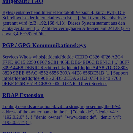
aufgebaut?
FAQ
Bytes (entsprechend Internet Protokoll Version
4
, kurz IPv
4
). Die
Schreibweise der Internetadressen ist [...] Punkt vom Nachbarbyte
getrennt wird (z.B. 192.168.
4
.13). Dieses System stammt aus den
achtziger Jahren [...] Zahl der verfügbaren Adressen auf 2^128 (also
etwa 3,
4
E+38) erhöht.
PGP / GPG-Kommunikationskeys
Services Whois whois[at]denic[dot]de CEBD C326
4
F26 A2C
4
F7FD 9C15 2250 0F07 9C81 465E DB64ED6C DENIC [...] 36F7
309A44E8 DENIC Recht recht[at]denic[dot]de A
4
A8 7D2C 8803
8820 9BEE 65AC 4552 6556 309A 44E8 656BE51B [...] Support
info[at]denic[dot]de 90E5 25D5 2EDA 21E3 07F
4
EE40 7708
9EBF 656B E51B CE8EC00C DENIC Direct Services
RDAP Extension
Trailing periods are optional. v
4
- a string representing the IPv
4
address of the owner name in the [...] "denic.de", "denic_v
4
":
"192.0.2.0" }, { "denic_owner": "www.denic.de", "denic_v
4
":
"192.0.2.1" } ],