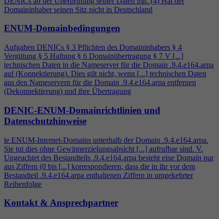
DENICs an der Überprüfung seiner Daten mit. (
4
) Hat der
Domaininhaber seinen Sitz nicht in Deutschland
ENUM-Domainbedingungen
Aufgaben DENICs § 3 Pflichten des Domaininhabers §
4
Vergütung § 5 Haftung § 6 Domainübertragung § 7 V [...]
technischen Daten in die Nameserver für die Domain .9.
4
.e164.arpa
auf (Konnektierung). Dies gilt nicht, wenn [...] technischen Daten
aus den Nameservern für die Domain .9.
4
.e164.arpa entfernen
(Dekonnektierung) und ihre Übertragung
DENIC-ENUM-Domainrichtlinien und
Datenschutzhinweise
le ENUM-Internet-Domains unterhalb der Domain .9.
4
.e164.arpa.
Sie tut dies ohne Gewinnerzielungsabsicht [...] aufrufbar sind. V.
Ungeachtet des Bestandteils .9.
4
.e164.arpa besteht eine Domain nur
aus Ziffern (0 bis [...] korrespondieren, dass die in ihr vor dem
Bestandteil .9.
4
.e164.arpa enthaltenen Ziffern in umgekehrter
Reihenfolge
Kontakt & Ansprechpartner