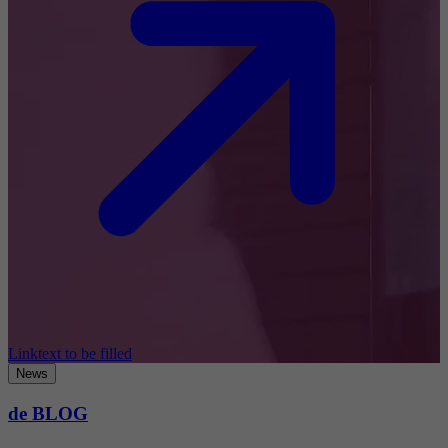
Linktext to be filled
News
de BLOG