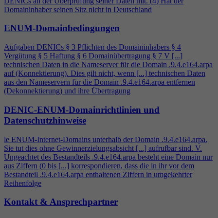
DENICs an der Überprüfung seiner Daten mit. (
4
) Hat der
Domaininhaber seinen Sitz nicht in Deutschland
ENUM-Domainbedingungen
Aufgaben DENICs § 3 Pflichten des Domaininhabers §
4
Vergütung § 5 Haftung § 6 Domainübertragung § 7 V [...]
technischen Daten in die Nameserver für die Domain .9.
4
.e164.arpa
auf (Konnektierung). Dies gilt nicht, wenn [...] technischen Daten
aus den Nameservern für die Domain .9.
4
.e164.arpa entfernen
(Dekonnektierung) und ihre Übertragung
DENIC-ENUM-Domainrichtlinien und
Datenschutzhinweise
le ENUM-Internet-Domains unterhalb der Domain .9.
4
.e164.arpa.
Sie tut dies ohne Gewinnerzielungsabsicht [...] aufrufbar sind. V.
Ungeachtet des Bestandteils .9.
4
.e164.arpa besteht eine Domain nur
aus Ziffern (0 bis [...] korrespondieren, dass die in ihr vor dem
Bestandteil .9.
4
.e164.arpa enthaltenen Ziffern in umgekehrter
Reihenfolge
Kontakt & Ansprechpartner