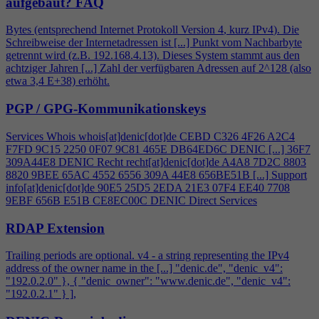
aufgebaut?
FAQ
Bytes (entsprechend Internet Protokoll Version
4
, kurz IPv
4
). Die
Schreibweise der Internetadressen ist [...] Punkt vom Nachbarbyte
getrennt wird (z.B. 192.168.
4
.13). Dieses System stammt aus den
achtziger Jahren [...] Zahl der verfügbaren Adressen auf 2^128 (also
etwa 3,
4
E+38) erhöht.
PGP / GPG-Kommunikationskeys
Services Whois whois[at]denic[dot]de CEBD C326
4
F26 A2C
4
F7FD 9C15 2250 0F07 9C81 465E DB64ED6C DENIC [...] 36F7
309A44E8 DENIC Recht recht[at]denic[dot]de A
4
A8 7D2C 8803
8820 9BEE 65AC 4552 6556 309A 44E8 656BE51B [...] Support
info[at]denic[dot]de 90E5 25D5 2EDA 21E3 07F
4
EE40 7708
9EBF 656B E51B CE8EC00C DENIC Direct Services
RDAP Extension
Trailing periods are optional. v
4
- a string representing the IPv
4
address of the owner name in the [...] "denic.de", "denic_v
4
":
"192.0.2.0" }, { "denic_owner": "www.denic.de", "denic_v
4
":
"192.0.2.1" } ],