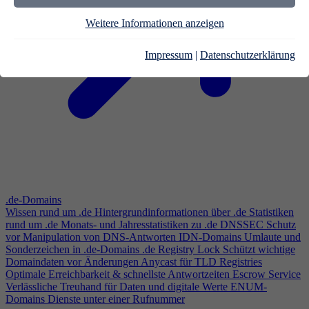
Weitere Informationen anzeigen
Impressum
|
Datenschutzerklärung
.de-Domains
Wissen rund um .de
Hintergrundinformationen über .de
Statistiken
rund um .de
Monats- und Jahresstatistiken zu .de
DNSSEC
Schutz
vor Manipulation von DNS-Antworten
IDN-Domains
Umlaute und
Sonderzeichen in .de-Domains
.de Registry Lock
Schützt wichtige
Domaindaten vor Änderungen
Anycast für TLD Registries
Optimale Erreichbarkeit & schnellste Antwortzeiten
Escrow Service
Verlässliche Treuhand für Daten und digitale Werte
ENUM-
Domains
Dienste unter einer Rufnummer