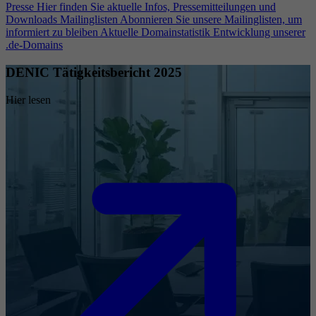
Presse
Hier finden Sie aktuelle Infos, Pressemitteilungen und
Downloads
Mailinglisten
Abonnieren Sie unsere Mailinglisten, um
informiert zu bleiben
Aktuelle Domainstatistik
Entwicklung unserer
.de-Domains
DENIC Tätigkeitsbericht 2025
Hier lesen