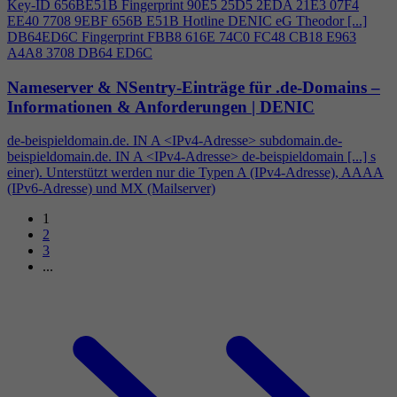
Key-ID 656BE51B Fingerprint 90E5 25D5 2EDA 21E3 07F
4
EE40 7708 9EBF 656B E51B Hotline DENIC eG Theodor [...]
DB64ED6C Fingerprint FBB8 616E 74C0 FC48 CB18 E963
A
4
A8 3708 DB64 ED6C
Nameserver & NSentry-Einträge für .de-Domains –
Informationen & Anforderungen | DENIC
de-beispieldomain.de. IN A <IPv
4
-Adresse> subdomain.de-
beispieldomain.de. IN A <IPv
4
-Adresse> de-beispieldomain [...] s
einer). Unterstützt werden nur die Typen A (IPv
4
-Adresse), AAAA
(IPv6-Adresse) und MX (Mailserver)
1
2
3
...