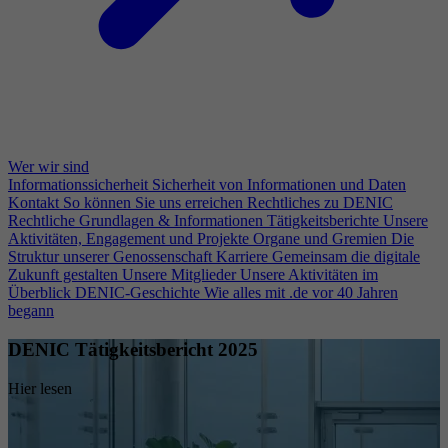
Wer wir sind
Informationssicherheit
Sicherheit von Informationen und Daten
Kontakt
So können Sie uns erreichen
Rechtliches zu DENIC
Rechtliche Grundlagen & Informationen
Tätigkeitsberichte
Unsere
Aktivitäten, Engagement und Projekte
Organe und Gremien
Die
Struktur unserer Genossenschaft
Karriere
Gemeinsam die digitale
Zukunft gestalten
Unsere Mitglieder
Unsere Aktivitäten im
Überblick
DENIC-Geschichte
Wie alles mit .de vor 40 Jahren
begann
DENIC Tätigkeitsbericht 2025
Hier lesen